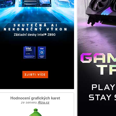
Hodnocení grafických karet
ze serveru
Alza.cz