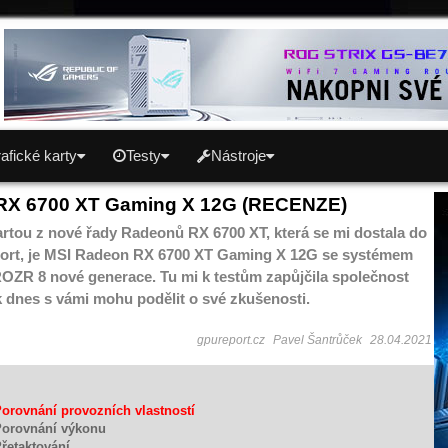
afické karty
Testy
Nástroje
RX 6700 XT Gaming X 12G (RECENZE)
artou z nové řady Radeonů RX 6700 XT, která se mi dostala do
ort, je MSI Radeon RX 6700 XT Gaming X 12G se systémem
OZR 8 nové generace. Tu mi k testům zapůjčila společnost
ak dnes s vámi mohu podělit o své zkušenosti.
gpureport.cz
Pavel Šantrůček
28.04.2021
Porovnání provozních vlastností
Porovnání výkonu
Přetaktování