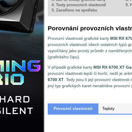
4. Testy provozních vlastností
9. 
5. Zaostřeno na spotřebu
Porovnání provozních vlast
Provozní vlastnosti grafické karty
MSI RX 67
provozních vlastností všech ostatních typů 
vypočítány jako prostý průměr z naměřených 
(grafického čipu).
V případě grafické karty
MSI RX 6700 XT Ga
provozní vlastnosti lepší či horší, nežli je a
6700 XT
. Tedy jsou-li její provozní vlastn
jiný typ grafických karet nenabídne provozní v
Provozní vlastnosti