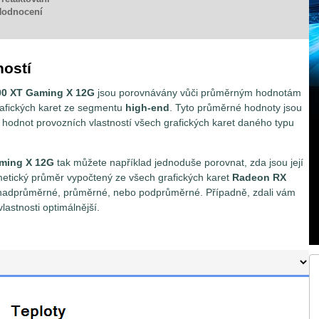
Hodnocení
ností
00 XT Gaming X 12G
jsou porovnávány vůči průměrným hodnotám
grafických karet ze segmentu
high-end
. Tyto průměrné hodnoty jsou
hodnot provozních vlastností všech grafických karet daného typu
ming X 12G
tak můžete například jednoduše porovnat, zda jsou její
ritmetický průměr vypočtený ze všech grafických karet
Radeon RX
osti nadprůměrné, průměrné, nebo podprůměrné. Případně, zdali vám
lastnosti optimálnější.