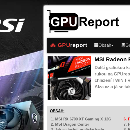
GPU
report
Obsah
Gr
MSI Radeon 
Další grafickou k
rukou na GPUrep
chlazení TWIN FR
Alza.cz a já se t
OBSAH:
1. MSI RX 6700 XT Gaming X 12G
6. 
2. MSI Dragon Center
7. 
3. Jak se testují grafické karty
8. 