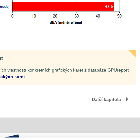
et
ch vlastností konkrétních grafických karet z databáze GPUreport
ických karet
.
Další kapitola