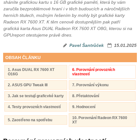
sháníte grafickou kartu s 16 GB grafické paměti, která by vám
zaručila bezproblémové hraní i v těch budoucích a náročnějších
herních titulech, možným řešením by mohly být grafické karty
Radeon RX 7600 XT. K těm cenově dostupnějším pak patří
grafická karta Asus DUAL Radeon RX 7600 XT O8G, kterou si na
GPUreport otestujeme právě dnes.
Pavel Šantrůček
15.01.2025
OBSAH ČLÁNKU
1. Asus DUAL RX 7600 XT
6. Porovnání provozních
O16G
vlastností
2. ASUS GPU Tweak III
7. Porovnání výkonu
3. Jak se testují graficvké karty
8. Přetaktování
4. Testy provozních vlastností
9. Hodnocení
10. Porovnání Radeon RX 7600
5. Zaostřeno na spotřebu
XT