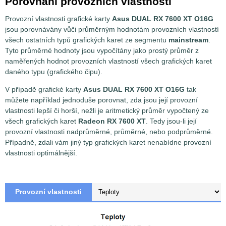
Porovnání provozních vlastností
Provozní vlastnosti grafické karty
Asus DUAL RX 7600 XT O16G
jsou porovnávány vůči průměrným hodnotám provozních vlastností
všech ostatních typů grafických karet ze segmentu
mainstream
.
Tyto průměrné hodnoty jsou vypočítány jako prostý průměr z
naměřených hodnot provozních vlastností všech grafických karet
daného typu (grafického čipu).
V případě grafické karty
Asus DUAL RX 7600 XT O16G
tak
můžete například jednoduše porovnat, zda jsou její provozní
vlastnosti lepší či horší, nežli je aritmetický průměr vypočtený ze
všech grafických karet
Radeon RX 7600 XT
. Tedy jsou-li její
provozní vlastnosti nadprůměrné, průměrné, nebo podprůměrné.
Případně, zdali vám jiný typ grafických karet nenabídne provozní
vlastnosti optimálnější.
Provozní vlastnosti