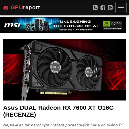
GPU
report
Asus DUAL Radeon RX 7600 XT O16G
(RECENZE)
Nejste-li až tak náročným hráčem počítačových her a do svého PC