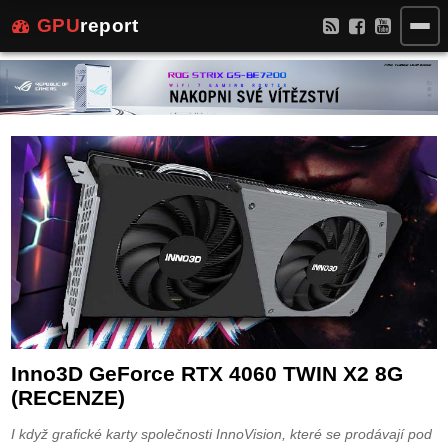
GPU
report
Inno3D GeForce RTX 4060 TWIN X2 8G
(RECENZE)
I když grafické karty společnosti InnoVision, které se prodávají pod