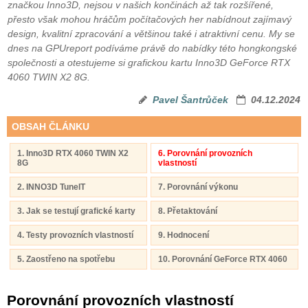
značkou Inno3D, nejsou v našich končinách až tak rozšířené,
přesto však mohou hráčům počítačových her nabídnout zajímavý
design, kvalitní zpracování a většinou také i atraktivní cenu. My se
dnes na GPUreport podíváme právě do nabídky této hongkongské
společnosti a otestujeme si grafickou kartu Inno3D GeForce RTX
4060 TWIN X2 8G.
Pavel Šantrůček
04.12.2024
OBSAH ČLÁNKU
1. Inno3D RTX 4060 TWIN X2
6. Porovnání provozních
8G
vlastností
2. INNO3D TuneIT
7. Porovnání výkonu
3. Jak se testují grafické karty
8. Přetaktování
4. Testy provozních vlastností
9. Hodnocení
5. Zaostřeno na spotřebu
10. Porovnání GeForce RTX 4060
Porovnání provozních vlastností