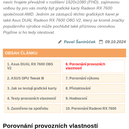
navíc hrajete převážně v rozlišení 1920x1080 (FHD), zajímavou
volbou by pro vás mohly být grafické karty Radeon RX 7600
společnosti AMD. Jedním ze zástupců těchto grafických karet je
také Asus DUAL Radeon RX 7600 O8G V2, který se kromě značky
populárního výrobce může pochlubit také příznivou cenovkou.
Pojďme si ho tedy otestovat.
Pavel Šantrůček
09.10.2024
OBSAH ČLÁNKU
1. Asus DUAL RX 7600 O8G
6. Porovnání provozních
V2
vlastností
2. ASUS GPU Tweak III
7. Porovnání výkonu
3. Jak se testují grafické karty
8. Přetaktování
4. Testy provozních vlastností
9. Hodnocení
5. Zaostřeno na spotřebu
10. Porovnání Radeon RX 7600
Porovnání provozních vlastností