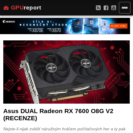
GPU
report
Asus DUAL Radeon RX 7600 O8G V2
(RECENZE)
Nejste-li nijak zvlášť náruživým hráčem počítačových her a ty pak