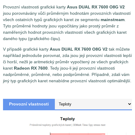
Provozní vlastnosti grafické karty
Asus DUAL RX 7600 O8G V2
jsou porovnávány vůči průměrným hodnotám provozních vlastností
všech ostatních typů grafických karet ze segmentu
mainstream
.
Tyto průměrné hodnoty jsou vypočítány jako prostý průměr z
naměřených hodnot provozních vlastností všech grafických karet
daného typu (grafického čipu).
V případě grafické karty
Asus DUAL RX 7600 O8G V2
tak můžete
například jednoduše porovnat, zda jsou její provozní vlastnosti lepší
či horší, nežli je aritmetický průměr vypočtený ze všech grafických
karet
Radeon RX 7600
. Tedy jsou-li její provozní vlastnosti
nadprůměrné, průměrné, nebo podprůměrné. Případně, zdali vám
jiný typ grafických karet nenabídne provozní vlastnosti optimálnější.
Provozní vlastnosti