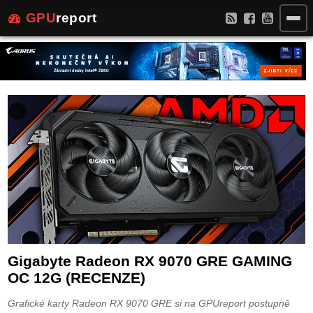
GPU
report
Gigabyte Radeon RX 9070 GRE GAMING
OC 12G (RECENZE)
Grafické karty Radeon RX 9070 GRE si na GPUreport postupně