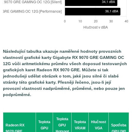
Následující tabulka ukazuje naměřené hodnoty provozních
vlastností grafické karty Gigabyte RX 9070 GRE GAMING OC
12G vůči aritmetickému průměru všech doposud testovaných
grafických karet Radeon RX 9070 GRE. Můžete si tak
jednodušeji udělat obrázek o tom, jaké jsou silné či slabé
stránky této grafické karty. Přesněji řečeno, jsou-li její
provozní vlastnosti nadprůměrné, průměrné, nebo pouze jen
podprůměrné.
Teplota
Teplota
Teplota
Hlučnost
Radeon RX
GPU
Spotřeba
GPU
VRAM
VGA
9070 GRE
Hotspot
GPU [W]