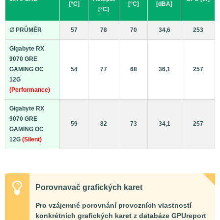
[°C]
[°C]
[dBA]
[°C]
∅ PRŮMĚR
57
78
70
34,6
253
Gigabyte RX
9070 GRE
GAMING OC
54
77
68
36,1
257
12G
(Performance)
Gigabyte RX
9070 GRE
59
82
73
34,1
257
GAMING OC
12G
(Silent)
Porovnavač grafických karet
Pro vzájemné porovnání provozních vlastností
konkrétních grafických karet z databáze GPUreport