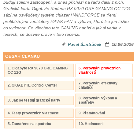
budují solidní zastoupení, a dnes přichází na řadu další z nich.
Grafická karta Gigabyte Radeon RX 9070 GRE GAMING OC 12G
sází na osvědčený systém chlazení WINDFORCE se třemi
protiběžnými ventilátory HAWK FAN a výbavu, které lze jen těžko
co vytknout. Co všechno tato GAMING nabízí a jak si vedla v
testech, se dozvíte právě v této recenzi.
Pavel Šantrůček
10.06.2026
OBSAH ČLÁNKU
1. Gigabyte RX 9070 GRE GAMING
6. Porovnání provozních
OC 12G
vlastností
7. Porovnání efektivity
2. GIGABYTE Control Center
chladičů
8. Porovnání výkonu a
3. Jak se testují grafické karty
spotřeby
4. Testy provozních vlastností
9. Přetaktování
5. Zaostřeno na spotřebu
10. Hodnocení