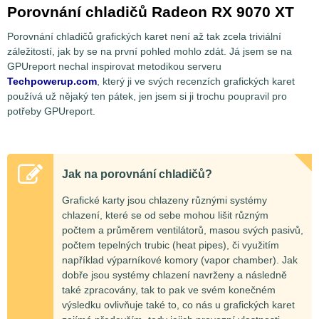
Porovnání chladičů Radeon RX 9070 XT
Porovnání chladičů grafických karet není až tak zcela triviální
záležitostí, jak by se na první pohled mohlo zdát. Já jsem se na
GPUreport nechal inspirovat metodikou serveru
Techpowerup.com
, který ji ve svých recenzích grafických karet
používá už nějaký ten pátek, jen jsem si ji trochu poupravil pro
potřeby GPUreport.
Jak na porovnání chladičů?
Grafické karty jsou chlazeny různými systémy
chlazení, které se od sebe mohou lišit různým
počtem a průměrem ventilátorů, masou svých pasivů,
počtem tepelných trubic (heat pipes), či využitím
například výparníkové komory (vapor chamber). Jak
dobře jsou systémy chlazení navrženy a následně
také zpracovány, tak to pak ve svém konečném
výsledku ovlivňuje také to, co nás u grafických karet