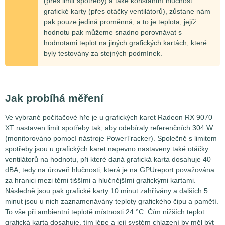
(přes limit spotřeby) a také konstantní hlučnost
grafické karty (přes otáčky ventilátorů), zůstane nám
pak pouze jediná proměnná, a to je teplota, jejíž
hodnotu pak můžeme snadno porovnávat s
hodnotami teplot na jiných grafických kartách, které
byly testovány za stejných podmínek.
Jak probíhá měření
Ve vybrané počítačové hře je u grafických karet Radeon RX 9070
XT nastaven limit spotřeby tak, aby odebíraly referenčních
304
W
(monitorováno pomocí nástroje PowerTracker). Společně s limitem
spotřeby jsou u grafických karet napevno nastaveny také otáčky
ventilátorů na hodnotu, při které daná grafická karta dosahuje 40
dBA, tedy na úroveň hlučnosti, která je na GPUreport považována
za hranici mezi těmi tiššími a hlučnějšími grafickými kartami.
Následně jsou pak grafické karty 10 minut zahřívány a dalších 5
minut jsou u nich zaznamenávány teploty grafického čipu a pamětí.
To vše při ambientní teplotě místnosti 24 °C. Čím nižších teplot
grafická karta dosahuje, tím lépe a její systém chlazení by měl být