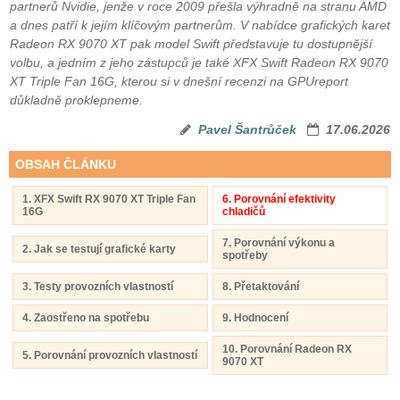
partnerů Nvidie, jenže v roce 2009 přešla výhradně na stranu AMD
a dnes patří k jejím klíčovým partnerům. V nabídce grafických karet
Radeon RX 9070 XT pak model Swift představuje tu dostupnější
volbu, a jedním z jeho zástupců je také XFX Swift Radeon RX 9070
XT Triple Fan 16G, kterou si v dnešní recenzi na GPUreport
důkladně proklepneme.
Pavel Šantrůček
17.06.2026
OBSAH ČLÁNKU
1. XFX Swift RX 9070 XT Triple Fan
6. Porovnání efektivity
16G
chladičů
7. Porovnání výkonu a
2. Jak se testují grafické karty
spotřeby
3. Testy provozních vlastností
8. Přetaktování
4. Zaostřeno na spotřebu
9. Hodnocení
10. Porovnání Radeon RX
5. Porovnání provozních vlastností
9070 XT