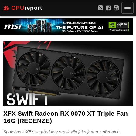
GPU
report
XFX Swift Radeon RX 9070 XT Triple Fan
16G (RECENZE)
Společnost XFX se před lety proslavila jako jeden z předních