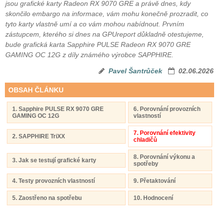
jsou grafické karty Radeon RX 9070 GRE a právě dnes, kdy
skončilo embargo na informace, vám mohu konečně prozradit, co
tyto karty vlastně umí a co vám mohou nabídnout. Prvním
zástupcem, kterého si dnes na GPUreport důkladně otestujeme,
bude grafická karta Sapphire PULSE Radeon RX 9070 GRE
GAMING OC 12G z díly známého výrobce SAPPHIRE.
Pavel Šantrůček
02.06.2026
OBSAH ČLÁNKU
1. Sapphire PULSE RX 9070 GRE
6. Porovnání provozních
GAMING OC 12G
vlastností
7. Porovnání efektivity
2. SAPPHIRE TriXX
chladičů
8. Porovnání výkonu a
3. Jak se testují grafické karty
spotřeby
4. Testy provozních vlastností
9. Přetaktování
5. Zaostřeno na spotřebu
10. Hodnocení