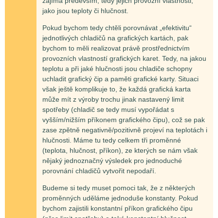
zajímá především, tedy jejich provozní vlastnosti,
jako jsou teploty či hlučnost.
Pokud bychom tedy chtěli porovnávat „efektivitu“
jednotlivých chladičů na grafických kartách, pak
bychom to měli realizovat právě prostřednictvím
provozních vlastností grafických karet. Tedy, na jakou
teplotu a při jaké hlučnosti jsou chladiče schopny
uchladit grafický čip a paměti grafické karty. Situaci
však ještě komplikuje to, že každá grafická karta
může mít z výroby trochu jinak nastavený limit
spotřeby (chladič se tedy musí vypořádat s
vyšším/nižším příkonem grafického čipu), což se pak
zase zpětně negativně/pozitivně projeví na teplotách i
hlučnosti. Máme tu tedy celkem tři proměnné
(teplota, hlučnost, příkon), ze kterých se nám však
nějaký jednoznačný výsledek pro jednoduché
porovnání chladičů vytvořit nepodaří.
Budeme si tedy muset pomoci tak, že z některých
proměnných uděláme jednoduše konstanty. Pokud
bychom zajistili konstantní příkon grafického čipu