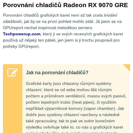
Porovnání chladičů Radeon RX 9070 GRE
Porovnání chladičů grafických karet není až tak zcela triviální
záležitostí, jak by se na první pohled mohlo zdát. Já jsem se na
GPUreport nechal inspirovat metodikou serveru
Techpowerup.com
, který ji ve svých recenzích grafických karet
používá už nějaký ten pátek, jen jsem si ji trochu poupravil pro
potřeby GPUreport.
Jak na porovnání chladičů?
Grafické karty jsou chlazeny různými systémy
chlazení, které se od sebe mohou lišit různým
počtem a průměrem ventilátorů, masou svých pasivů,
počtem tepelných trubic (heat pipes), či využitím
například výparníkové komory (vapor chamber). Jak
dobře jsou systémy chlazení navrženy a následně
také zpracovány, tak to pak ve svém konečném
výsledku ovlivňuje také to, co nás u grafických karet