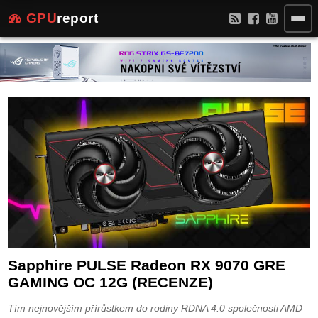
GPU
report
Sapphire PULSE Radeon RX 9070 GRE
GAMING OC 12G (RECENZE)
Tím nejnovějším přírůstkem do rodiny RDNA 4.0 společnosti AMD