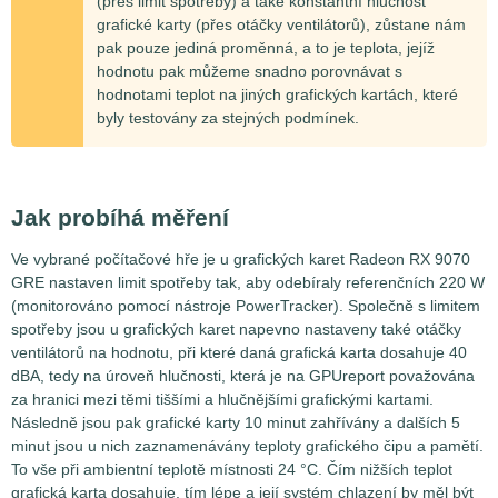
(přes limit spotřeby) a také konstantní hlučnost
grafické karty (přes otáčky ventilátorů), zůstane nám
pak pouze jediná proměnná, a to je teplota, jejíž
hodnotu pak můžeme snadno porovnávat s
hodnotami teplot na jiných grafických kartách, které
byly testovány za stejných podmínek.
Jak probíhá měření
Ve vybrané počítačové hře je u grafických karet Radeon RX 9070
GRE nastaven limit spotřeby tak, aby odebíraly referenčních
220
W
(monitorováno pomocí nástroje PowerTracker). Společně s limitem
spotřeby jsou u grafických karet napevno nastaveny také otáčky
ventilátorů na hodnotu, při které daná grafická karta dosahuje 40
dBA, tedy na úroveň hlučnosti, která je na GPUreport považována
za hranici mezi těmi tiššími a hlučnějšími grafickými kartami.
Následně jsou pak grafické karty 10 minut zahřívány a dalších 5
minut jsou u nich zaznamenávány teploty grafického čipu a pamětí.
To vše při ambientní teplotě místnosti 24 °C. Čím nižších teplot
grafická karta dosahuje, tím lépe a její systém chlazení by měl být