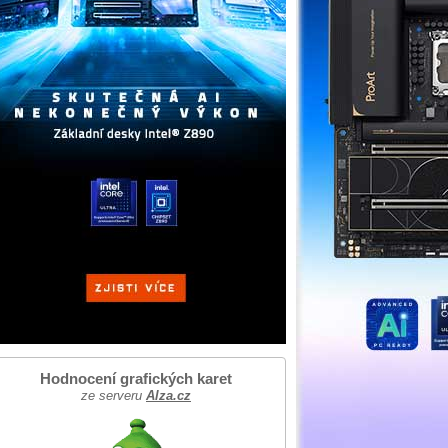
Hodnocení grafických karet
ze serveru
Alza.cz