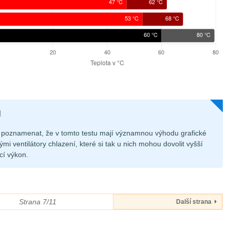
d
poznamenat, že v tomto testu mají významnou výhodu grafické
mi ventilátory chlazení, které si tak u nich mohou dovolit vyšší
ící výkon.
Strana 7/11
Další strana