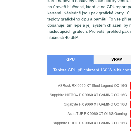
karet napevno nastaveny také otáčky ventilát
na úroveň hlučnosti, která je na GPUreport p
kartami. Následně jsou pak grafické karty 1
teploty grafického čipu a pamětí. To vše při a
dosahuje, tím lépe a její systém chlazení by
následujících grafech. Pro větší přehled pak 
hlučnosti 40 dBA.
GPU
VRAM
Teplota GPU při chlazení
160
W a hlučnos