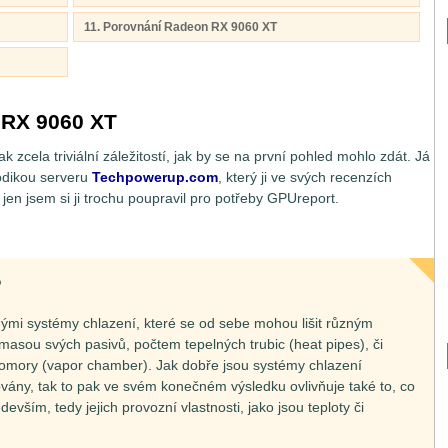
11. Porovnání Radeon RX 9060 XT
 RX 9060 XT
k zcela triviální záležitostí, jak by se na první pohled mohlo zdát. Já
odikou serveru
Techpowerup.com
, který ji ve svých recenzích
 jen jsem si ji trochu poupravil pro potřeby GPUreport.
?
nými systémy chlazení, které se od sebe mohou lišit různým
asou svých pasivů, počtem tepelných trubic (heat pipes), či
komory (vapor chamber). Jak dobře jsou systémy chlazení
vány, tak to pak ve svém konečném výsledku ovlivňuje také to, co
evším, tedy jejich provozní vlastnosti, jako jsou teploty či