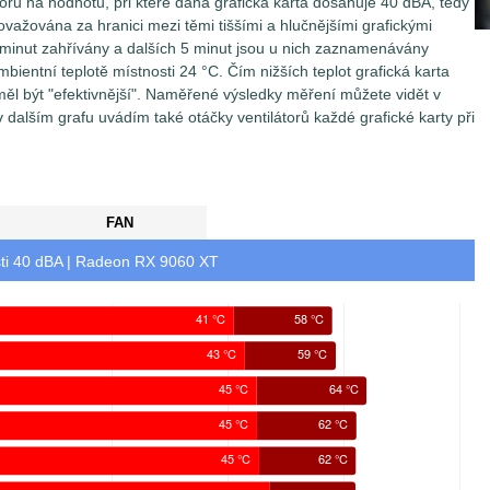
orů na hodnotu, při které daná grafická karta dosahuje 40 dBA, tedy
ovažována za hranici mezi těmi tiššími a hlučnějšími grafickými
0 minut zahřívány a dalších 5 minut jsou u nich zaznamenávány
mbientní teplotě místnosti 24 °C. Čím nižších teplot grafická karta
 měl být "efektivnější". Naměřené výsledky měření můžete vidět v
v dalším grafu uvádím také otáčky ventilátorů každé grafické karty při
FAN
ti 40 dBA | Radeon RX 9060 XT