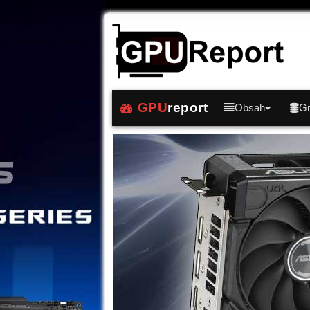
GPU
report
Obsah
Gr