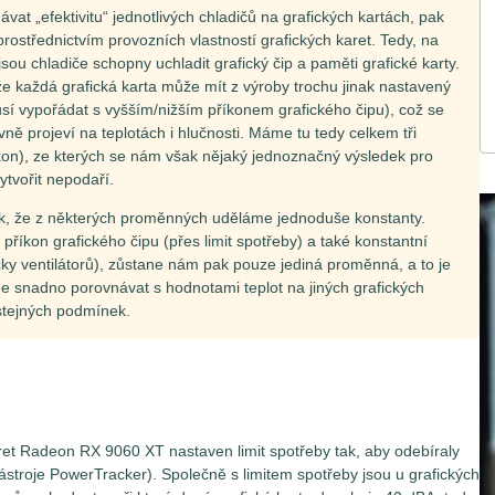
at „efektivitu“ jednotlivých chladičů na grafických kartách, pak
rostřednictvím provozních vlastností grafických karet. Tedy, na
 jsou chladiče schopny uchladit grafický čip a paměti grafické karty.
 že každá grafická karta může mít z výroby trochu jinak nastavený
musí vypořádat s vyšším/nižším příkonem grafického čipu), což se
ně projeví na teplotách i hlučnosti. Máme tu tedy celkem tři
íkon), ze kterých se nám však nějaký jednoznačný výsledek pro
tvořit nepodaří.
k, že z některých proměnných uděláme jednoduše konstanty.
 příkon grafického čipu (přes limit spotřeby) a také konstantní
áčky ventilátorů), zůstane nám pak pouze jediná proměnná, a to je
e snadno porovnávat s hodnotami teplot na jiných grafických
 stejných podmínek.
ret Radeon RX 9060 XT nastaven limit spotřeby tak, aby odebíraly
troje PowerTracker). Společně s limitem spotřeby jsou u grafických