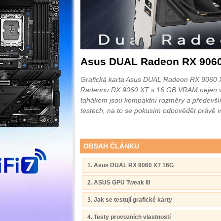
Asus DUAL Radeon RX 906
Grafická karta Asus DUAL Radeon RX 9060 X
Radeonu RX 9060 XT s 16 GB VRAM nejen v na
tahákem jsou kompaktní rozměry a především 1
testech, na to se pokusím odpovědět právě v
OBSAH ČLÁNKU
1. Asus DUAL RX 9060 XT 16G
2. ASUS GPU Tweak III
3. Jak se testují grafické karty
4. Testy provozních vlastností