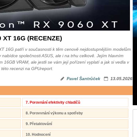
0 XT 16G (RECENZE)
T 16G patří v současnosti k těm cenově nejdostupnějším modelům
bídce společnosti ASUS, ale i na trhu celkově. Jejím hlavním
6GB VRAM, ale jestli se vám její pořízení vyplatí a jak si vedla v
 této recenzi na GPUreport.
Pavel Šantrůček
13.05.2026
7. Porovnání efektivity chladičů
8. Porovvnání výkonu a spotřeby
9. Přetaktování
10. Hodnocení