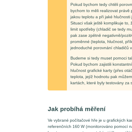
Pokud bychom tedy chtěli porovnáv
bychom to měli realizovat právě p
jakou teplotu a při jaké hlučnosti
Situaci však ještě komplikuje to,
limit spotřeby (chladič se tedy 
pak zase zpětně negativně/pozitiv
proměnné (teplota, hlučnost, př
jednoduché porovnání chladičů vy
Budeme si tedy muset pomoci ta
Pokud bychom zajistili konstantní
hlučnost grafické karty (přes ot
teplota, jejíž hodnotu pak můžem
kartách, které byly testovány za
Jak probíhá měření
Ve vybrané počítačové hře je u grafických ka
referenčních
160
W (monitorováno pomocí nás