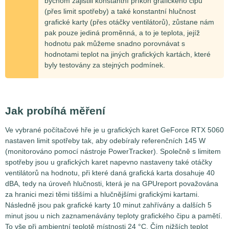
bychom zajistili konstantní příkon grafického čipu
(přes limit spotřeby) a také konstantní hlučnost
grafické karty (přes otáčky ventilátorů), zůstane nám
pak pouze jediná proměnná, a to je teplota, jejíž
hodnotu pak můžeme snadno porovnávat s
hodnotami teplot na jiných grafických kartách, které
byly testovány za stejných podmínek.
Jak probíhá měření
Ve vybrané počítačové hře je u grafických karet GeForce RTX 5060
nastaven limit spotřeby tak, aby odebíraly referenčních
145
W
(monitorováno pomocí nástroje PowerTracker). Společně s limitem
spotřeby jsou u grafických karet napevno nastaveny také otáčky
ventilátorů na hodnotu, při které daná grafická karta dosahuje 40
dBA, tedy na úroveň hlučnosti, která je na GPUreport považována
za hranici mezi těmi tiššími a hlučnějšími grafickými kartami.
Následně jsou pak grafické karty 10 minut zahřívány a dalších 5
minut jsou u nich zaznamenávány teploty grafického čipu a pamětí.
To vše při ambientní teplotě místnosti 24 °C. Čím nižších teplot