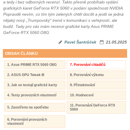
a tedy i bez odborných recenzí. Takto přesně probíhalo vydání
grafických karet GeForce RTX 5060 v podání společnosti NVIDIA.
Popravdě nevím, co tím tým zelených chtěl docílit a jestli se jedná
nějaký nový „Trumpovský“ trend v komunikaci s veřejností, ale
budiž. Tady pro vás mám recenzi grafické karty Asus PRIME
GeForce RTX 5060 O8G.
Pavel Šantrůček
21.05.2025
OBSAH ČLÁNKU
1. Asus PRIME RTX 5060 O8G
7. Porovnání chladičů
2. ASUS GPU Tweak III
8. Porovnání výkonu
3. Jak se testují grafické karty
9. Přetaktování
4. Testy provozních vlastností
10. Hodnocení
11. Porovnání GeForce RTX
5. Zaostřeno na spotřebu
5060
6. Porovnání provozních
vlastností