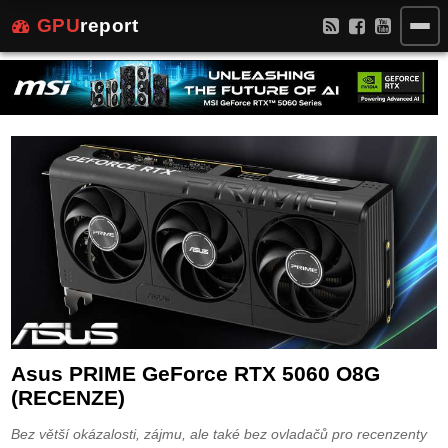
GPU
report
Asus PRIME GeForce RTX 5060 O8G
(RECENZE)
Bez větší okázalosti, zájmu, ale také bez ovladačů pro recenzenty