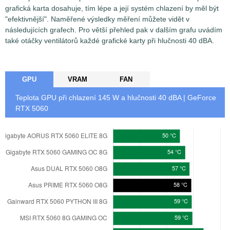
grafická karta dosahuje, tím lépe a její systém chlazení by měl být
"efektivnější". Naměřené výsledky měření můžete vidět v
následujících grafech. Pro větší přehled pak v dalším grafu uvádím
také otáčky ventilátorů každé grafické karty při hlučnosti 40 dBA.
GPU
VRAM
FAN
Teplota GPU při chlazení
145
W a hlučnosti 40 dBA | GeForce
RTX 5060