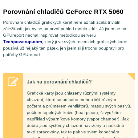
Porovnání chladičů GeForce RTX 5060
Porovnání chladičů grafických karet není až tak zcela triviální
záležitostí, jak by se na první pohled mohlo zdát. Já jsem se na
GPUreport nechal inspirovat metodikou serveru
Techpowerup.com
, který ji ve svých recenzích grafických karet
používá už nějaký ten pátek, jen jsem si ji trochu poupravil pro
potřeby GPUreport.
Jak na porovnání chladičů?
Grafické karty jsou chlazeny různými systémy
chlazení, které se od sebe mohou lišit různým
počtem a průměrem ventilátorů, masou svých pasivů,
počtem tepelných trubic (heat pipes), či využitím
například výparníkové komory (vapor chamber). Jak
dobře jsou systémy chlazení navrženy a následně
také zpracovány, tak to pak ve svém konečném