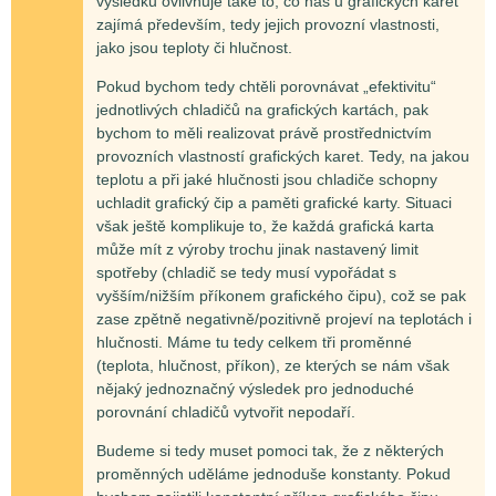
výsledku ovlivňuje také to, co nás u grafických karet
zajímá především, tedy jejich provozní vlastnosti,
jako jsou teploty či hlučnost.
Pokud bychom tedy chtěli porovnávat „efektivitu“
jednotlivých chladičů na grafických kartách, pak
bychom to měli realizovat právě prostřednictvím
provozních vlastností grafických karet. Tedy, na jakou
teplotu a při jaké hlučnosti jsou chladiče schopny
uchladit grafický čip a paměti grafické karty. Situaci
však ještě komplikuje to, že každá grafická karta
může mít z výroby trochu jinak nastavený limit
spotřeby (chladič se tedy musí vypořádat s
vyšším/nižším příkonem grafického čipu), což se pak
zase zpětně negativně/pozitivně projeví na teplotách i
hlučnosti. Máme tu tedy celkem tři proměnné
(teplota, hlučnost, příkon), ze kterých se nám však
nějaký jednoznačný výsledek pro jednoduché
porovnání chladičů vytvořit nepodaří.
Budeme si tedy muset pomoci tak, že z některých
proměnných uděláme jednoduše konstanty. Pokud