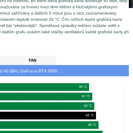
orů na hodnotu, při které daná grafická karta dosahuje 40 dBA, tedy
ovažována za hranici mezi těmi tiššími a hlučnějšími grafickými
0 minut zahřívány a dalších 5 minut jsou u nich zaznamenávány
mbientní teplotě místnosti 24 °C. Čím nižších teplot grafická karta
 měl být "efektivnější". Naměřené výsledky měření můžete vidět v
v dalším grafu uvádím také otáčky ventilátorů každé grafické karty při
FAN
ti 40 dBA | GeForce RTX 5080