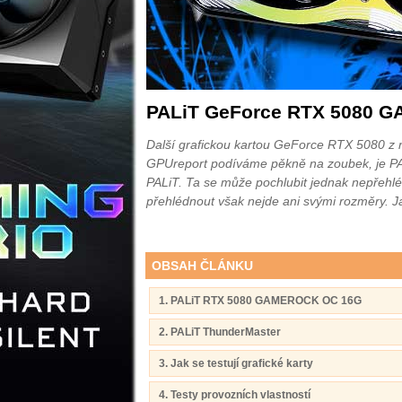
PALiT GeForce RTX 5080 
Další grafickou kartou GeForce RTX 5080 z 
GPUreport podíváme pěkně na zoubek, je 
PALiT. Ta se může pochlubit jednak nepřeh
přehlédnout však nejde ani svými rozměry. J
OBSAH ČLÁNKU
1. PALiT RTX 5080 GAMEROCK OC 16G
2. PALiT ThunderMaster
3. Jak se testují grafické karty
4. Testy provozních vlastností