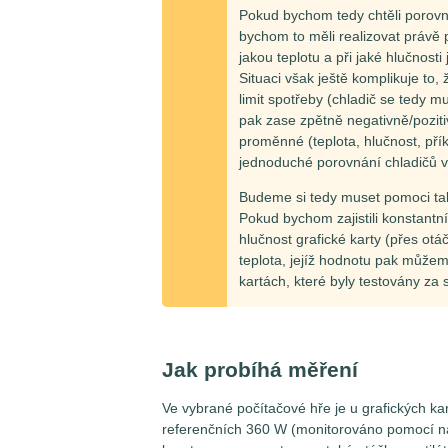
Pokud bychom tedy chtěli porovnáv
bychom to měli realizovat právě p
jakou teplotu a při jaké hlučnosti
Situaci však ještě komplikuje to,
limit spotřeby (chladič se tedy 
pak zase zpětně negativně/pozitiv
proměnné (teplota, hlučnost, př
jednoduché porovnání chladičů vy
Budeme si tedy muset pomoci ta
Pokud bychom zajistili konstantní
hlučnost grafické karty (přes ot
teplota, jejíž hodnotu pak můžem
kartách, které byly testovány za
Jak probíhá měření
Ve vybrané počítačové hře je u grafických ka
referenčních
360
W (monitorováno pomocí nás