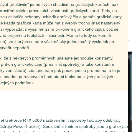
at „efektivitu“ jednotlivých chladičů na grafických kartách, pak
rostřednictvím provozních vlastností grafických karet. Tedy, na
 jsou chladiče schopny uchladit grafický čip a paměti grafické karty.
 že každá grafická karta může mít z výroby trochu jinak nastavený
musí vypořádat s vyšším/nižším příkonem grafického čipu), což se
ně projeví na teplotách i hlučnosti. Máme tu tedy celkem tři
íkon), ze kterých se nám však nějaký jednoznačný výsledek pro
tvořit nepodaří.
k, že z některých proměnných uděláme jednoduše konstanty.
 příkon grafického čipu (přes limit spotřeby) a také konstantní
áčky ventilátorů), zůstane nám pak pouze jediná proměnná, a to je
e snadno porovnávat s hodnotami teplot na jiných grafických
 stejných podmínek.
ret GeForce RTX 5080 nastaven limit spotřeby tak, aby odebíraly
troje PowerTracker). Společně s limitem spotřeby jsou u grafických