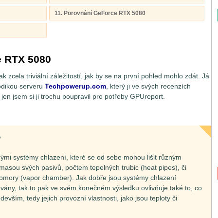
11. Porovnání GeForce RTX 5080
e RTX 5080
k zcela triviální záležitostí, jak by se na první pohled mohlo zdát. Já
odikou serveru
Techpowerup.com
, který ji ve svých recenzích
 jen jsem si ji trochu poupravil pro potřeby GPUreport.
?
nými systémy chlazení, které se od sebe mohou lišit různým
asou svých pasivů, počtem tepelných trubic (heat pipes), či
komory (vapor chamber). Jak dobře jsou systémy chlazení
vány, tak to pak ve svém konečném výsledku ovlivňuje také to, co
evším, tedy jejich provozní vlastnosti, jako jsou teploty či