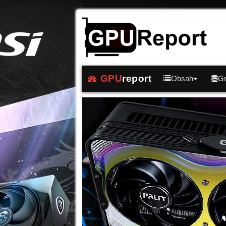
GPU
report
Obsah
Gr