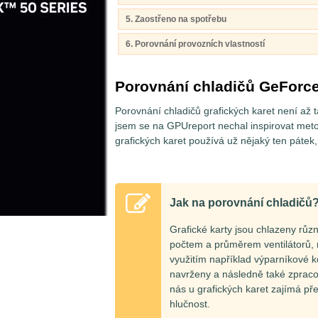
5. Zaostřeno na spotřebu
6. Porovnání provozních vlastností
Porovnání chladičů GeForc
Porovnání chladičů grafických karet není až ta
jsem se na GPUreport nechal inspirovat met
grafických karet používá už nějaký ten pátek,
Jak na porovnání chladičů
Grafické karty jsou chlazeny růz
počtem a průměrem ventilátorů, m
využitím například výparníkové 
navrženy a následně také zpraco
nás u grafických karet zajímá před
hlučnost.