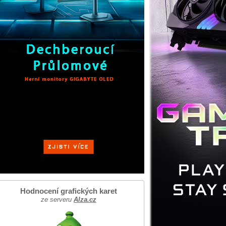
Hodnocení grafických karet
ze serveru
Alza.cz