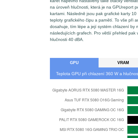
karet napevno nastaveny také otáčky ventilát
na úroveň hlučnosti, která je na GPUreport p
kartami. Následně jsou pak grafické karty 1
teploty grafického čipu a pamětí. To vše při a
dosahuje, tím lépe a její systém chlazení by
následujících grafech. Pro větší přehled pak 
hlučnosti 40 dBA.
GPU
VRAM
Teplota GPU při chlazení
360
W a hlučnos