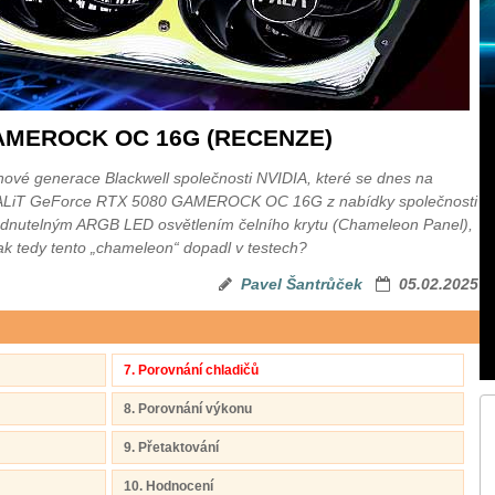
GAMEROCK OC 16G (RECENZE)
nové generace Blackwell společnosti NVIDIA, které se dnes na
PALiT GeForce RTX 5080 GAMEROCK OC 16G z nabídky společnosti
lédnutelným ARGB LED osvětlením čelního krytu (Chameleon Panel),
ak tedy tento „chameleon“ dopadl v testech?
Pavel Šantrůček
05.02.2025
7. Porovnání chladičů
8. Porovnání výkonu
9. Přetaktování
10. Hodnocení