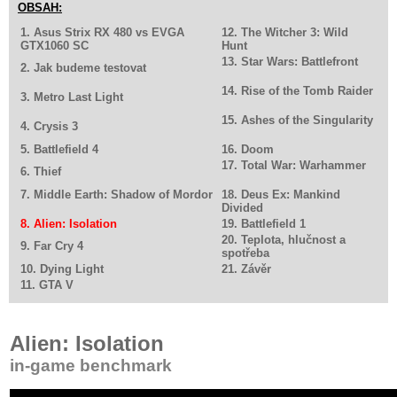
OBSAH:
1. Asus Strix RX 480 vs EVGA
12. The Witcher 3: Wild
GTX1060 SC
Hunt
13. Star Wars: Battlefront
2. Jak budeme testovat
14. Rise of the Tomb Raider
3. Metro Last Light
15. Ashes of the Singularity
4. Crysis 3
5. Battlefield 4
16. Doom
17. Total War: Warhammer
6. Thief
7. Middle Earth: Shadow of Mordor
18. Deus Ex: Mankind
Divided
8. Alien: Isolation
19. Battlefield 1
20. Teplota, hlučnost a
9. Far Cry 4
spotřeba
10. Dying Light
21. Závěr
11. GTA V
Alien: Isolation
in-game benchmark