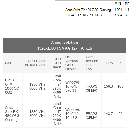
Alien: Isolation
1920x1080 | SMAA T2x | AFx16
OS
Game
CPU
GPU Clock
Version
Version
GPU
CPU
FPS
%
VRAM Clock
GPU
Test
Clock
Driver
Tool
Intel
EVGA
Core
Windows
GTX
1950 MHz
i7
10 (64b)
FRAPS
156,8
100
1060 SC
8008 MHz
4790K
376.33
(3FMA)
6GB
4400
MHz
Intel
Asus
Core
Windows
Strix RX
1330 MHz
i7
10 (64b)
FRAPS
143,7
92
480 O8G
8000 MHz
4790K
16.12.2
(3FMA)
Gaming
4400
MHz