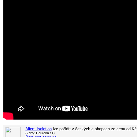
Alien: Isolation
lze pořídít v
českých e-shopech za cenu od
Kč
(Zdroj: Heureka.cz)