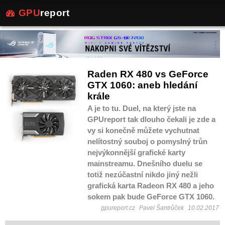
GPU
report
Raden RX 480 vs GeForce
GTX 1060: aneb hledání
krále
A je to tu. Duel, na který jste na
GPUreport tak dlouho čekali je zde a
vy si konečně můžete vychutnat
nelítostný souboj o pomyslný trůn
nejvýkonnější grafické karty
mainstreamu. Dnešního duelu se
totiž nezúčastní nikdo jiný nežli
grafická karta Radeon RX 480 a jeho
sokem pak bude GeForce GTX 1060.
gpureport.cz
Pavel Šantrůček
10.02.2017