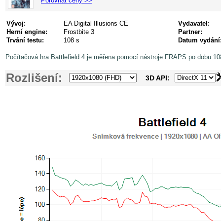
Porovnat ceny >>
Vývoj:
EA Digital Illusions CE
Vydavatel:
Herní engine:
Frostbite 3
Partner:
Trvání testu:
108 s
Datum vydání
Počítačová hra Battlefield 4 je měřena pomocí nástroje FRAPS po dobu 108
Rozlišení:
3D API: