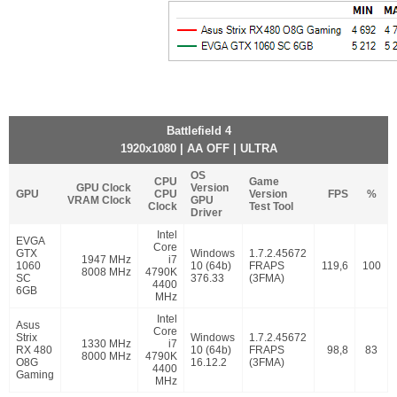
Battlefield 4
1920x1080 | AA OFF | ULTRA
OS
CPU
Game
GPU Clock
Version
GPU
CPU
Version
FPS
%
VRAM Clock
GPU
Clock
Test Tool
Driver
Intel
EVGA
Core
GTX
Windows
1.7.2.45672
1947 MHz
i7
1060
10 (64b)
FRAPS
119,6
100
8008 MHz
4790K
SC
376.33
(3FMA)
4400
6GB
MHz
Intel
Asus
Core
Strix
Windows
1.7.2.45672
1330 MHz
i7
RX 480
10 (64b)
FRAPS
98,8
83
8000 MHz
4790K
O8G
16.12.2
(3FMA)
4400
Gaming
MHz