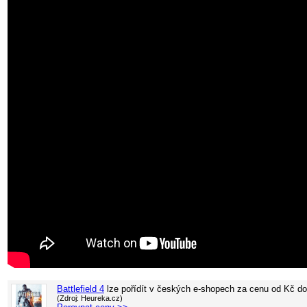
Battlefield 4
lze pořídít v
českých e-shopech za cenu od
Kč d
(Zdroj: Heureka.cz)