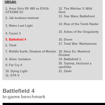
OBSAH:
1. Asus Strix RX 480 vs EVGA
12. The Witcher 3: Wild
GTX1060 SC
Hunt
13. Star Wars: Battlefront
2. Jak budeme testovat
14. Rise of the Tomb Raider
3. Metro Last Light
15. Ashes of the Singularity
4. Crysis 3
5. Battlefield 4
16. Doom
17. Total War: Warhammer
6. Thief
7. Middle Earth: Shadow of Mordor
18. Deus Ex: Mankind
Divided
8. Alien: Isolation
19. Battlefield 1
20. Teplota, hlučnost a
9. Far Cry 4
spotřeba
10. Dying Light
21. Závěr
11. GTA V
Battlefield 4
In-game benchmark