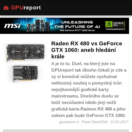
GPU
report
Raden RX 480 vs GeForce
GTX 1060: aneb hledání
krále
A je to tu. Duel, na který jste na
GPUreport tak dlouho čekali je zde a
vy si konečně můžete vychutnat
nelítostný souboj o pomyslný trůn
nejvýkonnější grafické karty
mainstreamu. Dnešního duelu se
totiž nezúčastní nikdo jiný nežli
grafická karta Radeon RX 480 a jeho
sokem pak bude GeForce GTX 1060.
gpureport.cz
Pavel Šantrůček
10.02.2017