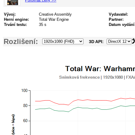
Porovnat ceny >>
Vývoj:
Creative Assembly
Vydavatel:
Herní engine:
Total War Engine
Partner:
Trvání testu:
35 s
Datum vydání
Rozlišení:
3D API: