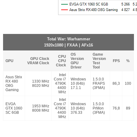
Total War: Warhammer
1920x1080 | FXAA | AFx16
OS
Game
CPU
GPU Clock
Version
Version
GPU
CPU
FPS
%
VRAM Clock
GPU
Test
Clock
Driver
Tool
Intel
Asus Strix
Core i7
Windows
1.5.0.0
RX 480
1330 MHz
4790K
10 (64b)
FRAPS
86,3
100
O8G
8020 MHz
4400
17.1.1
(3FMA)
Gaming
MHz
Intel
EVGA
Core i7
Windows
1.5.0.0
1953 MHz
GTX 1060
4790K
10 (64b)
PrMon
76,8
89
8008 MHz
SC 6GB
4400
376.33
(3FMA)
MHz