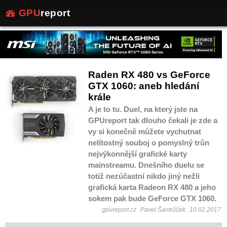
GPU
report
Raden RX 480 vs GeForce
GTX 1060: aneb hledání
krále
A je to tu. Duel, na který jste na
GPUreport tak dlouho čekali je zde a
vy si konečně můžete vychutnat
nelítostný souboj o pomyslný trůn
nejvýkonnější grafické karty
mainstreamu. Dnešního duelu se
totiž nezúčastní nikdo jiný nežli
grafická karta Radeon RX 480 a jeho
sokem pak bude GeForce GTX 1060.
gpureport.cz
Pavel Šantrůček
10.02.2017