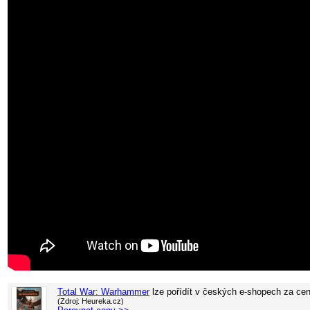
Total War: Warhammer
lze pořídít v
českých e-shopech za ce
(Zdroj: Heureka.cz)