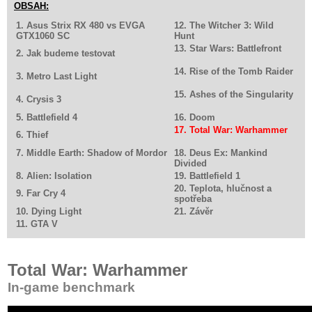
OBSAH:
1. Asus Strix RX 480 vs EVGA
12. The Witcher 3: Wild
GTX1060 SC
Hunt
13. Star Wars: Battlefront
2. Jak budeme testovat
14. Rise of the Tomb Raider
3. Metro Last Light
15. Ashes of the Singularity
4. Crysis 3
5. Battlefield 4
16. Doom
17. Total War: Warhammer
6. Thief
7. Middle Earth: Shadow of Mordor
18. Deus Ex: Mankind
Divided
8. Alien: Isolation
19. Battlefield 1
20. Teplota, hlučnost a
9. Far Cry 4
spotřeba
10. Dying Light
21. Závěr
11. GTA V
Total War: Warhammer
In-game benchmark