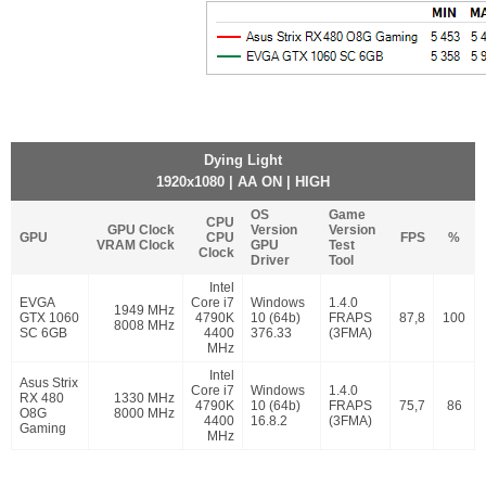
Dying Light
1920x1080 | AA ON | HIGH
OS
Game
CPU
GPU Clock
Version
Version
GPU
CPU
FPS
%
VRAM Clock
GPU
Test
Clock
Driver
Tool
Intel
EVGA
Core i7
Windows
1.4.0
1949 MHz
GTX 1060
4790K
10 (64b)
FRAPS
87,8
100
8008 MHz
SC 6GB
4400
376.33
(3FMA)
MHz
Intel
Asus Strix
Core i7
Windows
1.4.0
RX 480
1330 MHz
4790K
10 (64b)
FRAPS
75,7
86
O8G
8000 MHz
4400
16.8.2
(3FMA)
Gaming
MHz