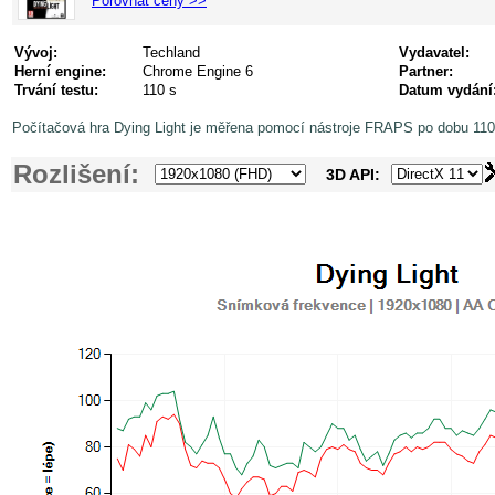
Porovnat ceny >>
Vývoj:
Techland
Vydavatel:
Herní engine:
Chrome Engine 6
Partner:
Trvání testu:
110 s
Datum vydání
Počítačová hra Dying Light je měřena pomocí nástroje FRAPS po dobu 110 
Rozlišení:
3D API: