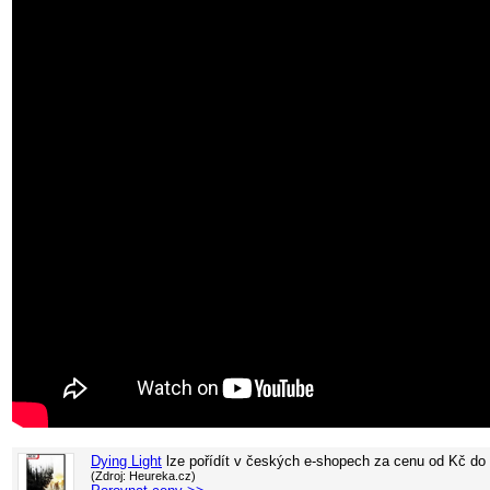
Dying Light
lze pořídít v
českých e-shopech za cenu od
Kč do
(Zdroj: Heureka.cz)