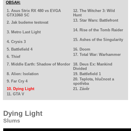
OBSAH:
1. Asus Strix RX 480 vs EVGA
12. The Witcher 3: Wild
GTX1060 SC
Hunt
13. Star Wars: Battlefront
2. Jak budeme testovat
14. Rise of the Tomb Raider
3. Metro Last Light
15. Ashes of the Singularity
4. Crysis 3
5. Battlefield 4
16. Doom
17. Total War: Warhammer
6. Thief
7. Middle Earth: Shadow of Mordor
18. Deus Ex: Mankind
Divided
8. Alien: Isolation
19. Battlefield 1
20. Teplota, hlučnost a
9. Far Cry 4
spotřeba
10. Dying Light
21. Závěr
11. GTA V
Dying Light
Slums