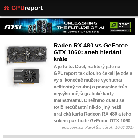
GPU
report
Raden RX 480 vs GeForce
GTX 1060: aneb hledání
krále
A je to tu. Duel, na který jste na
GPUreport tak dlouho čekali je zde a
vy si konečně můžete vychutnat
nelítostný souboj o pomyslný trůn
nejvýkonnější grafické karty
mainstreamu. Dnešního duelu se
totiž nezúčastní nikdo jiný nežli
grafická karta Radeon RX 480 a jeho
sokem pak bude GeForce GTX 1060.
gpureport.cz
Pavel Šantrůček
10.02.2017