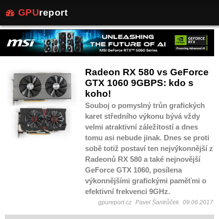
GPU
report
Radeon RX 580 vs GeForce
GTX 1060 9GBPS: kdo s
koho!
Souboj o pomyslný trůn grafických
karet středního výkonu bývá vždy
velmi atraktivní záležitostí a dnes
tomu asi nebude jinak. Dnes se proti
sobě totiž postaví ten nejvýkonnější z
Radeonů RX 580 a také nejnovější
GeForce GTX 1060, posílena
výkonnějšími grafickými paměťmi o
efektivní frekvenci 9GHz.
gpureport.cz
Pavel Šantrůček
09.06.2017