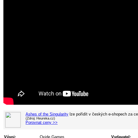
Ashes of the Singularity
lze pořídít v
českých e-shopech za c
(Zdroj: Heureka.cz)
Porovnat ceny >>
Vývoj:
Oxide Games
Vydavatel: