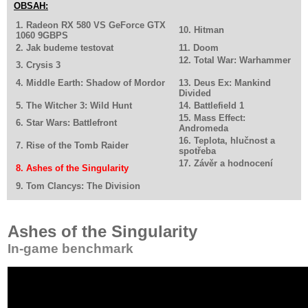
OBSAH:
1. Radeon RX 580 VS GeForce GTX
10. Hitman
1060 9GBPS
2. Jak budeme testovat
11. Doom
12. Total War: Warhammer
3. Crysis 3
4. Middle Earth: Shadow of Mordor
13. Deus Ex: Mankind
Divided
5. The Witcher 3: Wild Hunt
14. Battlefield 1
15. Mass Effect:
6. Star Wars: Battlefront
Andromeda
16. Teplota, hlučnost a
7. Rise of the Tomb Raider
spotřeba
17. Závěr a hodnocení
8. Ashes of the Singularity
9. Tom Clancys: The Division
Ashes of the Singularity
In-game benchmark