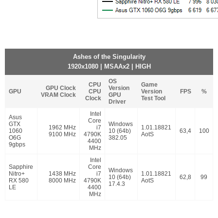
Ashes of the Singularity
1920x1080 | MSAAx2 | HIGH
OS
CPU
Game
GPU Clock
Version
GPU
CPU
Version
FPS
%
VRAM Clock
GPU
Clock
Test Tool
Driver
Intel
Asus
Core
GTX
Windows
1962 MHz
i7
1.01.18821
1060
10 (64b)
63,4
100
9100 MHz
4790K
AotS
O6G
382.05
4400
9gbps
MHz
Intel
Sapphire
Core
Windows
Nitro+
1438 MHz
i7
1.01.18821
10 (64b)
62,8
99
RX 580
8000 MHz
4790K
AotS
17.4.3
LE
4400
MHz