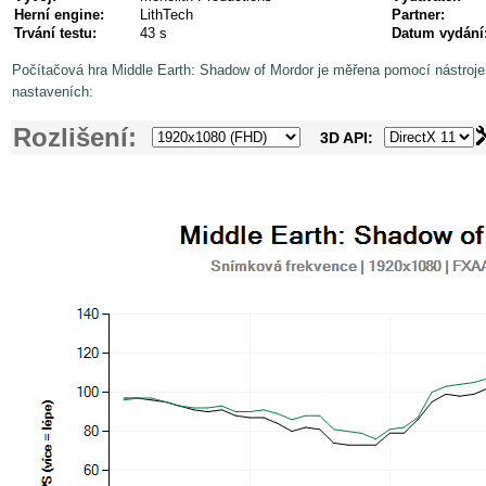
Herní engine:
LithTech
Partner:
Trvání testu:
43 s
Datum vydání
Počítačová hra Middle Earth: Shadow of Mordor je měřena pomocí nástroj
nastaveních:
Rozlišení:
3D API: