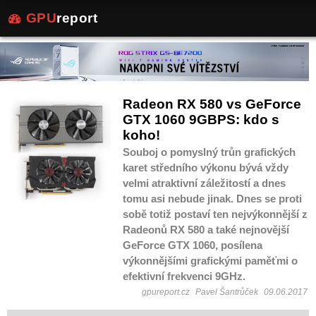
GPU
report
Radeon RX 580 vs GeForce
GTX 1060 9GBPS: kdo s
koho!
Souboj o pomyslný trůn grafických
karet středního výkonu bývá vždy
velmi atraktivní záležitostí a dnes
tomu asi nebude jinak. Dnes se proti
sobě totiž postaví ten nejvýkonnější z
Radeonů RX 580 a také nejnovější
GeForce GTX 1060, posílena
výkonnějšími grafickými paměťmi o
efektivní frekvenci 9GHz.
gpureport.cz
Pavel Šantrůček
09.06.2017