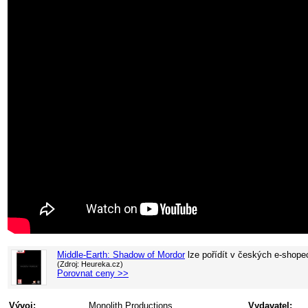
Middle-Earth: Shadow of Mordor
lze pořídít v
českých e-shope
(Zdroj: Heureka.cz)
Porovnat ceny >>
Vývoj:
Monolith Productions
Vydavatel: