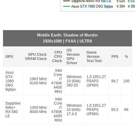
Middle Earth: Shadow of Mordor
1920x1080 | FXAA | ULTRA
OS
CPU
Game
GPU Clock
Version
GPU
CPU
Version
FPS
%
VRAM Clock
GPU
Clock
Test Tool
Driver
Intel
Asus
Core
GTX
Windows
1.0.1951.27
1962 MHz
i7
1060
10 (64b)
FRAPS
99,7
100
9100 MHz
4790K
O6G
382.05
(3FMA)
4400
9gbps
MHz
Intel
Sapphire
Core
Windows
1.0.1951.27
Nitro+
1450 MHz
i7
10 (64b)
FRAPS
95,5
96
RX 580
8000 MHz
4790K
17.4.3
(3FMA)
LE
4400
MHz