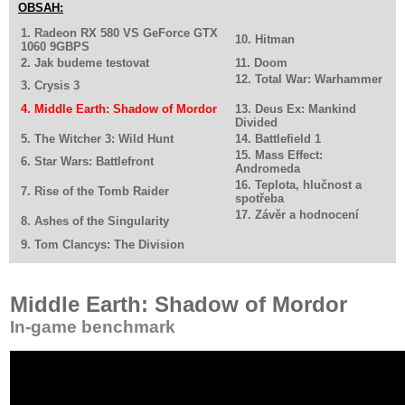
OBSAH:
1. Radeon RX 580 VS GeForce GTX
10. Hitman
1060 9GBPS
2. Jak budeme testovat
11. Doom
12. Total War: Warhammer
3. Crysis 3
4. Middle Earth: Shadow of Mordor
13. Deus Ex: Mankind
Divided
5. The Witcher 3: Wild Hunt
14. Battlefield 1
15. Mass Effect:
6. Star Wars: Battlefront
Andromeda
16. Teplota, hlučnost a
7. Rise of the Tomb Raider
spotřeba
17. Závěr a hodnocení
8. Ashes of the Singularity
9. Tom Clancys: The Division
Middle Earth: Shadow of Mordor
In-game benchmark