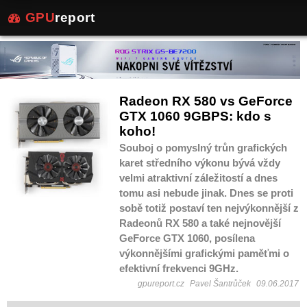
GPU
report
Radeon RX 580 vs GeForce
GTX 1060 9GBPS: kdo s
koho!
Souboj o pomyslný trůn grafických
karet středního výkonu bývá vždy
velmi atraktivní záležitostí a dnes
tomu asi nebude jinak. Dnes se proti
sobě totiž postaví ten nejvýkonnější z
Radeonů RX 580 a také nejnovější
GeForce GTX 1060, posílena
výkonnějšími grafickými paměťmi o
efektivní frekvenci 9GHz.
gpureport.cz
Pavel Šantrůček
09.06.2017