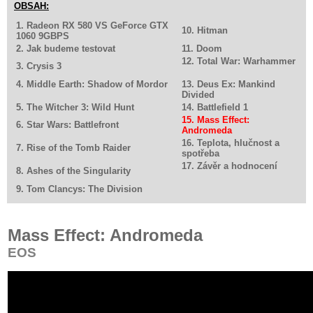
OBSAH:
1. Radeon RX 580 VS GeForce GTX
10. Hitman
1060 9GBPS
2. Jak budeme testovat
11. Doom
12. Total War: Warhammer
3. Crysis 3
4. Middle Earth: Shadow of Mordor
13. Deus Ex: Mankind
Divided
5. The Witcher 3: Wild Hunt
14. Battlefield 1
15. Mass Effect:
6. Star Wars: Battlefront
Andromeda
16. Teplota, hlučnost a
7. Rise of the Tomb Raider
spotřeba
17. Závěr a hodnocení
8. Ashes of the Singularity
9. Tom Clancys: The Division
Mass Effect: Andromeda
EOS