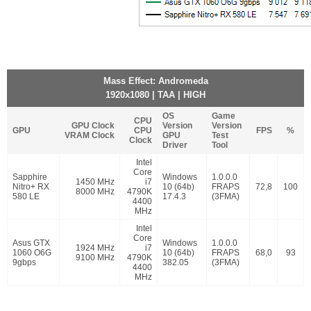
Mass Effect: Andromeda
1920x1080 | TAA | HIGH
OS
Game
CPU
GPU Clock
Version
Version
GPU
CPU
FPS
%
VRAM Clock
GPU
Test
Clock
Driver
Tool
Intel
Core
Sapphire
Windows
1.0.0.0
1450 MHz
i7
Nitro+ RX
10 (64b)
FRAPS
72,8
100
8000 MHz
4790K
580 LE
17.4.3
(3FMA)
4400
MHz
Intel
Core
Asus GTX
Windows
1.0.0.0
1924 MHz
i7
1060 O6G
10 (64b)
FRAPS
68,0
93
9100 MHz
4790K
9gbps
382.05
(3FMA)
4400
MHz