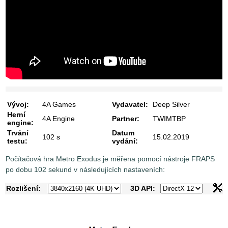
Vývoj:
4A Games
Vydavatel:
Deep Silver
Herní
4A Engine
Partner:
TWIMTBP
engine:
Trvání
Datum
102 s
15.02.2019
testu:
vydání:
Počítačová hra Metro Exodus je měřena pomocí nástroje FRAPS
po dobu 102 sekund v následujících nastaveních:
Rozlišení:
3D API: