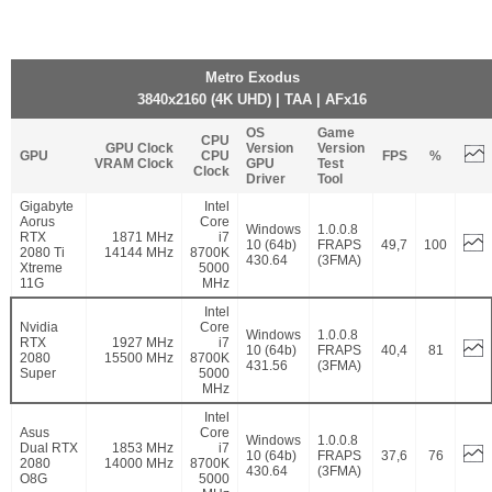
Metro Exodus
3840x2160 (4K UHD) | TAA | AFx16
OS
Game
CPU
GPU Clock
Version
Version
GPU
CPU
FPS
%
VRAM Clock
GPU
Test
Clock
Driver
Tool
Gigabyte
Intel
Aorus
Core
Windows
1.0.0.8
RTX
1871 MHz
i7
10 (64b)
FRAPS
49,7
100
2080 Ti
14144 MHz
8700K
430.64
(3FMA)
Xtreme
5000
11G
MHz
Intel
Nvidia
Core
Windows
1.0.0.8
RTX
1927 MHz
i7
10 (64b)
FRAPS
40,4
81
2080
15500 MHz
8700K
431.56
(3FMA)
Super
5000
MHz
Intel
Asus
Core
Windows
1.0.0.8
Dual RTX
1853 MHz
i7
10 (64b)
FRAPS
37,6
76
2080
14000 MHz
8700K
430.64
(3FMA)
O8G
5000