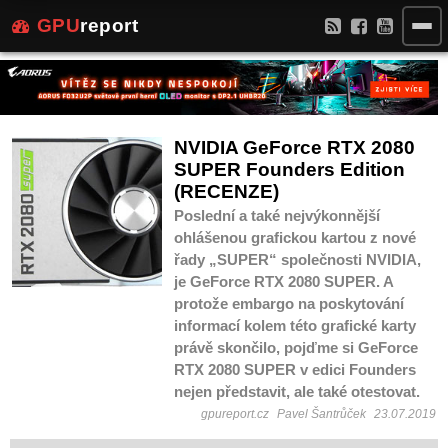
GPU
report
NVIDIA GeForce RTX 2080
SUPER Founders Edition
(RECENZE)
Poslední a také nejvýkonnější
ohlášenou grafickou kartou z nové
řady „SUPER“ společnosti NVIDIA,
je GeForce RTX 2080 SUPER. A
protože embargo na poskytování
informací kolem této grafické karty
právě skončilo, pojďme si GeForce
RTX 2080 SUPER v edici Founders
nejen představit, ale také otestovat.
gpureport.cz
Pavel Šantrůček
23.07.2019