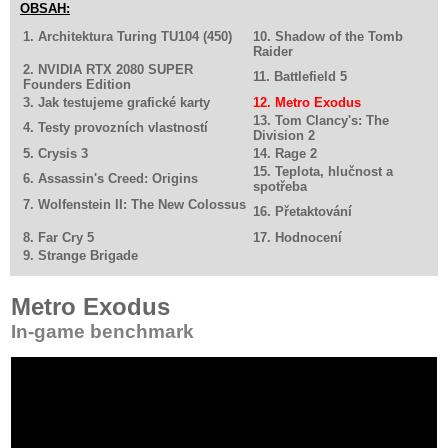
OBSAH:
1. Architektura Turing TU104 (450)
10. Shadow of the Tomb
Raider
2. NVIDIA RTX 2080 SUPER
11. Battlefield 5
Founders Edition
3. Jak testujeme grafické karty
12. Metro Exodus
13. Tom Clancy's: The
4. Testy provozních vlastností
Division 2
5. Crysis 3
14. Rage 2
15. Teplota, hlučnost a
6. Assassin's Creed: Origins
spotřeba
7. Wolfenstein II: The New Colossus
16. Přetaktování
8. Far Cry 5
17. Hodnocení
9. Strange Brigade
Metro Exodus
In-game benchmark