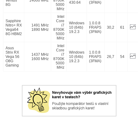
Ventus
14000 MHz
8700K
430.64
(3FMA)
8G
5000
MHz
Intel
Sapphire
Core
Windows
1.0.0.8
Nitro+ RX
1491 MHz
i7
10 (64b)
FRAPS
30,2
61
Vega64
1890 MHz
8700K
19.2.3
(3FMA)
8G HBM2
5000
MHz
Intel
Asus
Core
Strix RX
Windows
1.0.0.8
1437 MHz
i7
Vega 56
10 (64b)
FRAPS
26,7
54
1600 MHz
8700K
O8G
19.2.3
(3FMA)
5000
Gaming
MHz