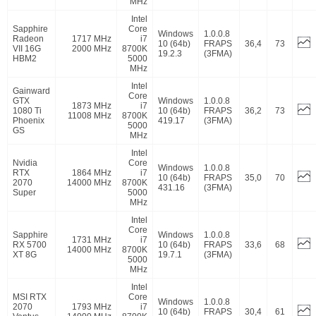
MHz
Intel
Sapphire
Core
Windows
1.0.0.8
Radeon
1717 MHz
i7
10 (64b)
FRAPS
36,4
73
VII 16G
2000 MHz
8700K
19.2.3
(3FMA)
HBM2
5000
MHz
Intel
Gainward
Core
GTX
Windows
1.0.0.8
1873 MHz
i7
1080 Ti
10 (64b)
FRAPS
36,2
73
11008 MHz
8700K
Phoenix
419.17
(3FMA)
5000
GS
MHz
Intel
Nvidia
Core
Windows
1.0.0.8
RTX
1864 MHz
i7
10 (64b)
FRAPS
35,0
70
2070
14000 MHz
8700K
431.16
(3FMA)
Super
5000
MHz
Intel
Core
Sapphire
Windows
1.0.0.8
1731 MHz
i7
RX 5700
10 (64b)
FRAPS
33,6
68
14000 MHz
8700K
XT 8G
19.7.1
(3FMA)
5000
MHz
Intel
MSI RTX
Core
Windows
1.0.0.8
2070
1793 MHz
i7
10 (64b)
FRAPS
30,4
61