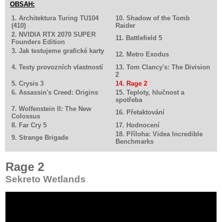
OBSAH:
1. Architektura Turing TU104
10. Shadow of the Tomb
(410)
Raider
2. NVIDIA RTX 2070 SUPER
11. Battlefield 5
Founders Edition
3. Jak testujeme grafické karty
12. Metro Exodus
4. Testy provozních vlastností
13. Tom Clancy's: The Division
2
5. Crysis 3
14. Rage 2
6. Assassin's Creed: Origins
15. Teploty, hlučnost a
spotřeba
7. Wolfenstein II: The New
16. Přetaktování
Colossus
8. Far Cry 5
17. Hodnocení
18. Příloha: Videa Incredible
9. Strange Brigade
Benchmarks
Rage 2
Sekreto Wetlands