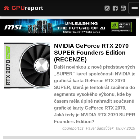
GPU
report
NVIDIA GeForce RTX 2070
SUPER Founders Edition
(RECENZE)
Další novinkou z nově představených
„SUPER“ karet společnosti NVIDIA je
grafická karta GeForce RTX 2070
SUPER, která je tentokrát zacílena do
segmentu vysokého výkonu, kde by
časem měla úplně nahradit současné
grafické karty GeForce RTX 2070.
Jaká tedy je NVIDIA RTX 2070 SUPER
Founders Edition?
gpureport.cz
Pavel Šantrůček
08.07.2019