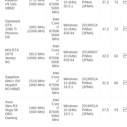
Radeon
1751 MHz
i7
10 (64b)
PrMon
37,3
72
VII 16G
2000 MHz
8700K
20.5.1
(3FMA)
HBM2
5000
MHz
Intel
Gainward
Core
GTX
Windows
20190514
1891 MHz
i7
1080 Ti
10 (64b)
PrMon
37,2
72
11008 MHz
8700K
Phoenix
430.64
(3FMA)
5000
GS
MHz
Intel
MSI RTX
Core
Windows
20190607
2070
1812 MHz
i7
10 (64b)
PrMon
32,0
62
Ventus
14000 MHz
8700K
430.64
(3FMA)
8G
5000
MHz
Intel
Sapphire
Core
Windows
20190514
Nitro+ RX
1516 MHz
i7
10 (64b)
PrMon
31,0
60
Vega64
1890 MHz
8700K
19.5.1
(3FMA)
8G HBM2
5000
MHz
Intel
Asus
Core
Strix RX
Windows
20190514
1460 MHz
i7
Vega 56
10 (64b)
PrMon
27,5
53
1600 MHz
8700K
O8G
19.5.1
(3FMA)
5000
Gaming
MHz