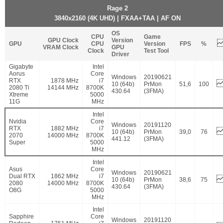
Rage 2
3840x2160 (4K UHD) | FXAA+TAA | AF ON
OS
CPU
Game
GPU Clock
Version
GPU
CPU
Version
FPS
%
VRAM Clock
GPU
Clock
Test Tool
Driver
Gigabyte
Intel
Aorus
Core
Windows
20190621
RTX
1878 MHz
i7
10 (64b)
PrMon
51,6
100
2080 Ti
14144 MHz
8700K
430.64
(3FMA)
Xtreme
5000
11G
MHz
Intel
Nvidia
Core
Windows
20191120
RTX
1882 MHz
i7
10 (64b)
PrMon
39,0
76
2070
14000 MHz
8700K
441.12
(3FMA)
Super
5000
MHz
Intel
Asus
Core
Windows
20190621
Dual RTX
1862 MHz
i7
10 (64b)
PrMon
38,6
75
2080
14000 MHz
8700K
430.64
(3FMA)
O8G
5000
MHz
Intel
Sapphire
Core
Windows
20191120