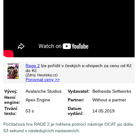
Rage 2
lze pořídít v
českých e-shopech za cenu od
Kč
do
Kč
(Zdroj: Heureka.cz)
Porovnat ceny >>
Vývoj:
Avalanche Studios
Vydavatel:
Bethesda Softworks
Herní
Apex Engine
Partner:
Without a partner
engine:
Trvání
Datum
53 s
14.05.2019
testu:
vydání:
Počítačová hra RAGE 2 je měřena pomocí nástroje OCAT po dobu
53 sekund v následujících nastaveních: