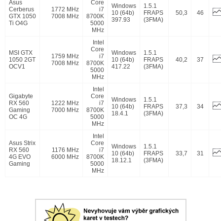
Asus
Core
Windows
1.5.1
Cerberus
1772 MHz
i7
10 (64b)
FRAPS
50,3
46
GTX 1050
7008 MHz
8700K
397.93
(3FMA)
Ti O4G
5000
MHz
Intel
Core
MSI GTX
Windows
1.5.1
1759 MHz
i7
1050 2GT
10 (64b)
FRAPS
40,2
37
7008 MHz
8700K
OCV1
417.22
(3FMA)
5000
MHz
Intel
Gigabyte
Core
Windows
1.5.1
RX 560
1222 MHz
i7
10 (64b)
FRAPS
37,3
34
Gaming
7000 MHz
8700K
18.4.1
(3FMA)
OC 4G
5000
MHz
Intel
Asus Strix
Core
Windows
1.5.1
RX 560
1176 MHz
i7
10 (64b)
FRAPS
33,7
31
4G EVO
6000 MHz
8700K
18.12.1
(3FMA)
Gaming
5000
MHz