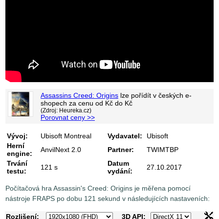
Assassins Creed: Origins
lze pořídít v
českých e-
shopech za cenu od
Kč do
Kč
(Zdroj: Heureka.cz)
Porovnat ceny >>
Vývoj:
Ubisoft Montreal
Vydavatel:
Ubisoft
Herní
AnvilNext 2.0
Partner:
TWIMTBP
engine:
Trvání
Datum
121 s
27.10.2017
testu:
vydání:
Počítačová hra Assassin's Creed: Origins je měřena pomocí
nástroje FRAPS po dobu 121 sekund v následujících nastaveních:
Rozlišení:
3D API: