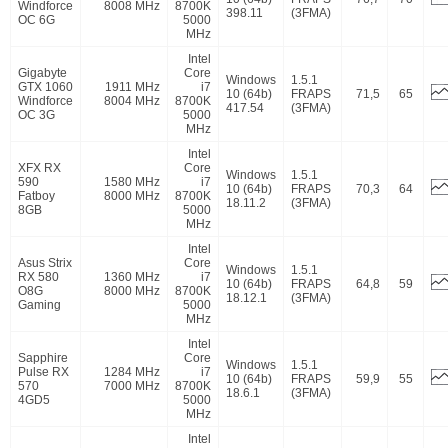
Windforce
8008 MHz
8700K
398.11
(3FMA)
OC 6G
5000
MHz
Intel
Gigabyte
Core
Windows
1.5.1
GTX 1060
1911 MHz
i7
10 (64b)
FRAPS
71,5
65
Windforce
8004 MHz
8700K
417.54
(3FMA)
OC 3G
5000
MHz
Intel
XFX RX
Core
Windows
1.5.1
590
1580 MHz
i7
10 (64b)
FRAPS
70,3
64
Fatboy
8000 MHz
8700K
18.11.2
(3FMA)
8GB
5000
MHz
Intel
Asus Strix
Core
Windows
1.5.1
RX 580
1360 MHz
i7
10 (64b)
FRAPS
64,8
59
O8G
8000 MHz
8700K
18.12.1
(3FMA)
Gaming
5000
MHz
Intel
Sapphire
Core
Windows
1.5.1
Pulse RX
1284 MHz
i7
10 (64b)
FRAPS
59,9
55
570
7000 MHz
8700K
18.6.1
(3FMA)
4GD5
5000
MHz
Intel