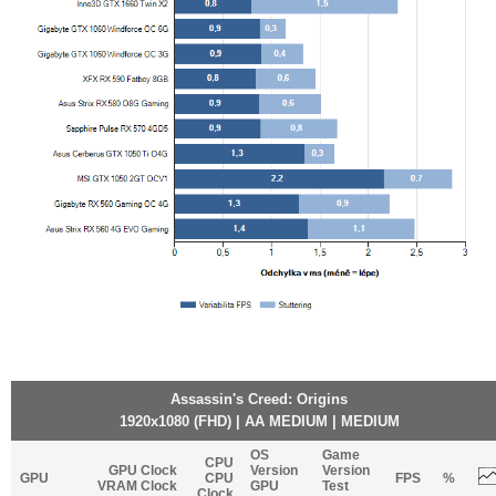
Assassin's Creed: Origins
1920x1080 (FHD) | AA MEDIUM | MEDIUM
OS
Game
CPU
GPU Clock
Version
Version
GPU
CPU
FPS
%
VRAM Clock
GPU
Test
Clock