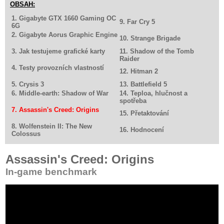
OBSAH:
1. Gigabyte GTX 1660 Gaming OC
9. Far Cry 5
6G
2. Gigabyte Aorus Graphic Engine
10. Strange Brigade
3. Jak testujeme grafické karty
11. Shadow of the Tomb
Raider
4. Testy provozních vlastností
12. Hitman 2
5. Crysis 3
13. Battlefield 5
6. Middle-earth: Shadow of War
14. Teploa, hlučnost a
spotřeba
7. Assassin's Creed: Origins
15. Přetaktování
8. Wolfenstein II: The New
16. Hodnocení
Colossus
Assassin's Creed: Origins
In-game benchmark