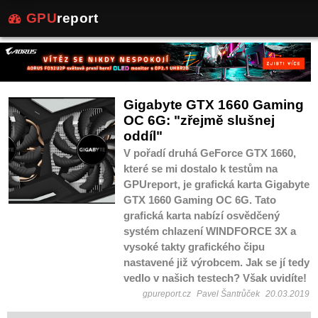
GPU
report
Gigabyte GTX 1660 Gaming
OC 6G: "zřejmě slušnej
oddíl"
V pořadí druhá GeForce GTX 1660,
které se mi dostalo k testům na
GPUreport, je grafická karta Gigabyte
GTX 1660 Gaming OC 6G. Tato
grafická karta nabízí osvědčený
systém chlazení WINDFORCE 3X a
vysoké takty grafického čipu
nastavené již výrobcem. Jak se jí tedy
vedlo v našich testech? Však uvidíte!
gpureport.cz
Pavel Šantrůček
20.03.2019