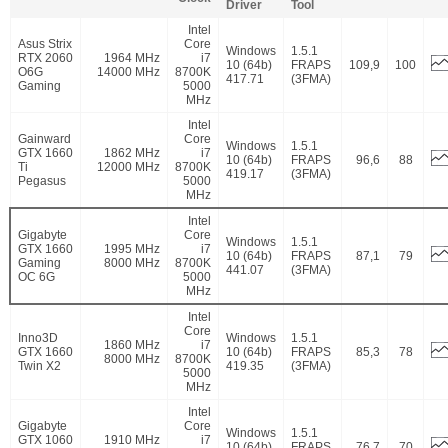
Driver
Tool
Intel
Asus Strix
Core
Windows
1.5.1
RTX 2060
1964 MHz
i7
10 (64b)
FRAPS
109,9
100
O6G
14000 MHz
8700K
417.71
(3FMA)
Gaming
5000
MHz
Intel
Gainward
Core
Windows
1.5.1
GTX 1660
1862 MHz
i7
10 (64b)
FRAPS
96,6
88
Ti
12000 MHz
8700K
419.17
(3FMA)
Pegasus
5000
MHz
Intel
Gigabyte
Core
Windows
1.5.1
GTX 1660
1995 MHz
i7
10 (64b)
FRAPS
87,1
79
Gaming
8000 MHz
8700K
441.07
(3FMA)
OC 6G
5000
MHz
Intel
Core
Inno3D
Windows
1.5.1
1860 MHz
i7
GTX 1660
10 (64b)
FRAPS
85,3
78
8000 MHz
8700K
Twin X2
419.35
(3FMA)
5000
MHz
Intel
Gigabyte
Core
Windows
1.5.1
GTX 1060
1910 MHz
i7
10 (64b)
FRAPS
76,7
70