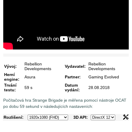
Rebellion
Rebellion
Vývoj:
Vydavatel:
Developments
Developments
Herní
Asura
Partner:
Gaming Evolved
engine:
Trvání
Datum
59 s
28.08.2018
testu:
vydání:
Počítačová hra Strange Brigade je měřena pomocí nástroje OCAT
po dobu 59 sekund v následujících nastaveních:
Rozlišení:
3D API: