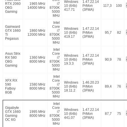
Windows
1.47.22.14
RTX 2060
1965 MHz
i7
10 (64b)
PrMon
117,3
100
O6G
14000 MHz
8700K
417.71
(3FMA)
Gaming
5000
MHz
Intel
Gainward
Core
Windows
1.47.22.14
GTX 1660
1860 MHz
i7
10 (64b)
PrMon
95,7
82
Ti
12000 MHz
8700K
419.17
(3FMA)
Pegasus
5000
MHz
Intel
Asus Strix
Core
Windows
1.47.22.14
RX 580
1360 MHz
i7
10 (64b)
PrMon
90,9
78
O8G
8000 MHz
8700K
19.3.3
(3FMA)
Gaming
5000
MHz
Intel
XFX RX
Core
Windows
1.46.20.23
590
1580 MHz
i7
10 (64b)
PrMon
89,4
76
Fatboy
8000 MHz
8700K
18.11.2
(3FMA)
8GB
5000
MHz
Intel
Gigabyte
Core
Windows
1.47.22.14
GTX 1660
1995 MHz
i7
10 (64b)
PrMon
87,7
75
Gaming
8000 MHz
8700K
441.07
(3FMA)
OC 6G
5000
MHz