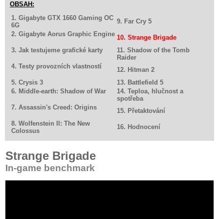
OBSAH:
1. Gigabyte GTX 1660 Gaming OC
9. Far Cry 5
6G
2. Gigabyte Aorus Graphic Engine
10. Strange Brigade
3. Jak testujeme grafické karty
11. Shadow of the Tomb
Raider
4. Testy provozních vlastností
12. Hitman 2
5. Crysis 3
13. Battlefield 5
6. Middle-earth: Shadow of War
14. Teploa, hlučnost a
spotřeba
7. Assassin's Creed: Origins
15. Přetaktování
8. Wolfenstein II: The New
16. Hodnocení
Colossus
Strange Brigade
In-game benchmark