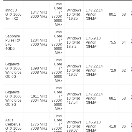
Intel
Core
Inno3D
Windows
1.47.22.14
1847 MHz
i7
GTX 1660
10 (64b)
PrMon
80,1
68
8000 MHz
8700K
Twin X2
419.35
(3FMA)
5000
MHz
Intel
Sapphire
Core
Windows
1.45.9.13
Pulse RX
1284 MHz
i7
10 (64b)
PrMon
75,5
64
570
7000 MHz
8700K
18.8.2
(3FMA)
4GD5
5000
MHz
Intel
Gigabyte
Core
Windows
1.47.22.14
GTX 1060
1898 MHz
i7
10 (64b)
PrMon
72,9
62
Windforce
8008 MHz
8700K
419.67
(3FMA)
OC 6G
5000
MHz
Intel
Gigabyte
Core
Windows
1.47.22.14
GTX 1060
1911 MHz
i7
10 (64b)
PrMon
68,1
58
Windforce
8004 MHz
8700K
417.54
(3FMA)
OC 3G
5000
MHz
Intel
Asus
Core
Windows
1.45.9.13
Cerberus
1775 MHz
i7
10 (64b)
PrMon
41,8
36
GTX 1050
7008 MHz
8700K
399.07
(3FMA)