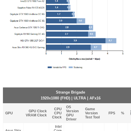
Strange Brigade
1920x1080 (FHD) | ULTRA | AFx16
OS
CPU
Game
GPU Clock
Version
GPU
CPU
Version
FPS
%
VRAM Clock
GPU
Clock
Test Tool
Driver
Intel
Asus Strix
Core