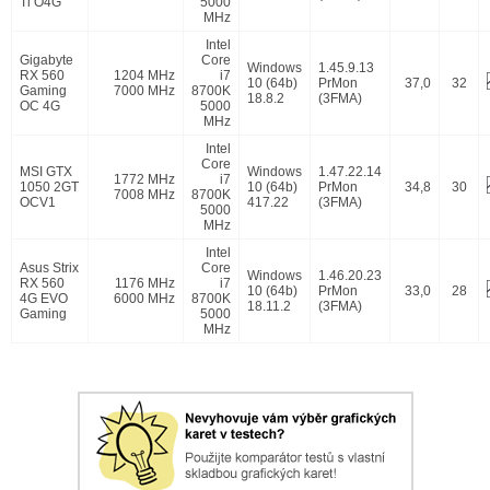
Ti O4G
5000
MHz
Intel
Gigabyte
Core
Windows
1.45.9.13
RX 560
1204 MHz
i7
10 (64b)
PrMon
37,0
32
Gaming
7000 MHz
8700K
18.8.2
(3FMA)
OC 4G
5000
MHz
Intel
Core
MSI GTX
Windows
1.47.22.14
1772 MHz
i7
1050 2GT
10 (64b)
PrMon
34,8
30
7008 MHz
8700K
OCV1
417.22
(3FMA)
5000
MHz
Intel
Asus Strix
Core
Windows
1.46.20.23
RX 560
1176 MHz
i7
10 (64b)
PrMon
33,0
28
4G EVO
6000 MHz
8700K
18.11.2
(3FMA)
Gaming
5000
MHz