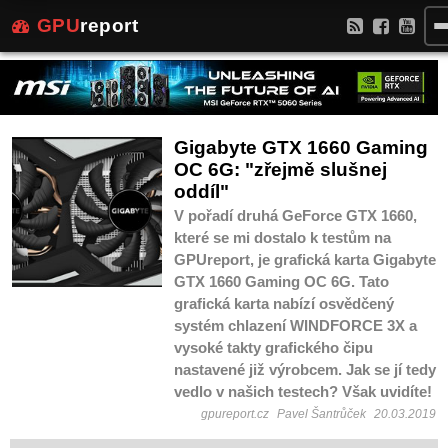
GPU
report
Gigabyte GTX 1660 Gaming
OC 6G: "zřejmě slušnej
oddíl"
V pořadí druhá GeForce GTX 1660,
které se mi dostalo k testům na
GPUreport, je grafická karta Gigabyte
GTX 1660 Gaming OC 6G. Tato
grafická karta nabízí osvědčený
systém chlazení WINDFORCE 3X a
vysoké takty grafického čipu
nastavené již výrobcem. Jak se jí tedy
vedlo v našich testech? Však uvidíte!
gpureport.cz
Pavel Šantrůček
20.03.2019