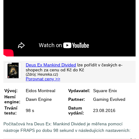
Deus Ex Mankind Divided
lze pořídít v
českých e-
shopech za cenu od
Kč do
Kč
(Zdroj: Heureka.cz)
Porovnat ceny >>
Vývoj:
Eidos Montreal
Vydavatel:
Square Enix
Herní
Dawn Engine
Partner:
Gaming Evolved
engine:
Trvání
Datum
98 s
23.08.2016
testu:
vydání:
Počítačová hra Deus Ex: Mankind Divided je měřena pomocí
nástroje FRAPS po dobu 98 sekund v následujících nastaveních: