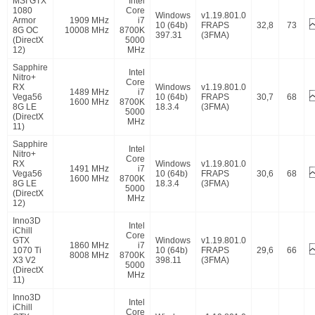
MSI GTX
Intel
1080
Core
Windows
v1.19.801.0
Armor
1909 MHz
i7
10 (64b)
FRAPS
32,8
73
8G OC
10008 MHz
8700K
397.31
(3FMA)
(DirectX
5000
12)
MHz
Sapphire
Intel
Nitro+
Core
RX
Windows
v1.19.801.0
1489 MHz
i7
Vega56
10 (64b)
FRAPS
30,7
68
1600 MHz
8700K
8G LE
18.3.4
(3FMA)
5000
(DirectX
MHz
11)
Sapphire
Intel
Nitro+
Core
RX
Windows
v1.19.801.0
1491 MHz
i7
Vega56
10 (64b)
FRAPS
30,6
68
1600 MHz
8700K
8G LE
18.3.4
(3FMA)
5000
(DirectX
MHz
12)
Inno3D
Intel
iChill
Core
GTX
Windows
v1.19.801.0
1860 MHz
i7
1070 Ti
10 (64b)
FRAPS
29,6
66
8008 MHz
8700K
X3 V2
398.11
(3FMA)
5000
(DirectX
MHz
11)
Inno3D
Intel
iChill
Core