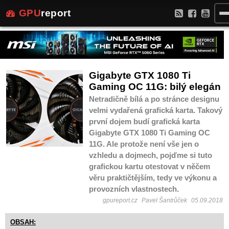
GPU
report
Gigabyte GTX 1080 Ti
Gaming OC 11G: bilý elegán
Netradičně bílá a po stránce designu
velmi vydařená grafická karta. Takový
první dojem budí grafická karta
Gigabyte GTX 1080 Ti Gaming OC
11G. Ale protože není vše jen o
vzhledu a dojmech, pojďme si tuto
grafickou kartu otestovat v něčem
věru praktičtějším, tedy ve výkonu a
provozních vlastnostech.
gpureport.cz
Pavel Šantrůček
05.09.2018
OBSAH: