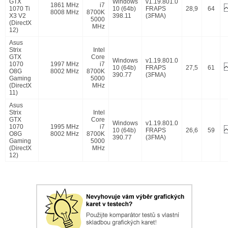
GTX
Windows
v1.19.801.0
1861 MHz
i7
1070 Ti
10 (64b)
FRAPS
28,9
64
8008 MHz
8700K
X3 V2
398.11
(3FMA)
5000
(DirectX
MHz
12)
Asus
Strix
Intel
GTX
Core
Windows
v1.19.801.0
1070
1997 MHz
i7
10 (64b)
FRAPS
27,5
61
O8G
8002 MHz
8700K
390.77
(3FMA)
Gaming
5000
(DirectX
MHz
11)
Asus
Strix
Intel
GTX
Core
Windows
v1.19.801.0
1070
1995 MHz
i7
10 (64b)
FRAPS
26,6
59
O8G
8002 MHz
8700K
390.77
(3FMA)
Gaming
5000
(DirectX
MHz
12)