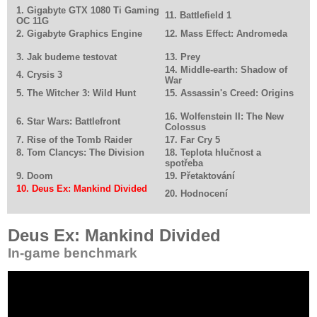
1. Gigabyte GTX 1080 Ti Gaming
11. Battlefield 1
OC 11G
2. Gigabyte Graphics Engine
12. Mass Effect: Andromeda
3. Jak budeme testovat
13. Prey
14. Middle-earth: Shadow of
4. Crysis 3
War
5. The Witcher 3: Wild Hunt
15. Assassin's Creed: Origins
16. Wolfenstein II: The New
6. Star Wars: Battlefront
Colossus
7. Rise of the Tomb Raider
17. Far Cry 5
8. Tom Clancys: The Division
18. Teplota hlučnost a
spotřeba
9. Doom
19. Přetaktování
10. Deus Ex: Mankind Divided
20. Hodnocení
Deus Ex: Mankind Divided
In-game benchmark