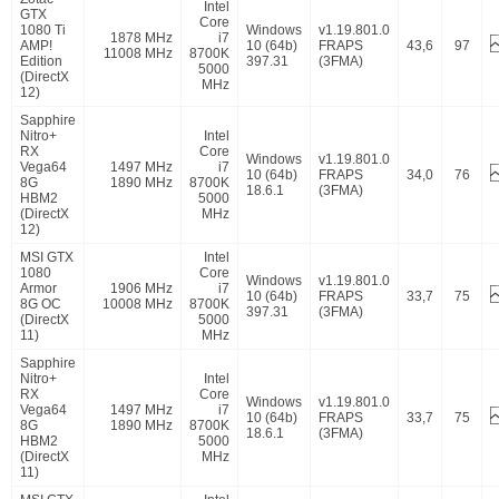
Intel
GTX
Core
1080 Ti
Windows
v1.19.801.0
1878 MHz
i7
AMP!
10 (64b)
FRAPS
43,6
97
11008 MHz
8700K
Edition
397.31
(3FMA)
5000
(DirectX
MHz
12)
Sapphire
Nitro+
Intel
RX
Core
Windows
v1.19.801.0
Vega64
1497 MHz
i7
10 (64b)
FRAPS
34,0
76
8G
1890 MHz
8700K
18.6.1
(3FMA)
HBM2
5000
(DirectX
MHz
12)
MSI GTX
Intel
1080
Core
Windows
v1.19.801.0
Armor
1906 MHz
i7
10 (64b)
FRAPS
33,7
75
8G OC
10008 MHz
8700K
397.31
(3FMA)
(DirectX
5000
11)
MHz
Sapphire
Nitro+
Intel
RX
Core
Windows
v1.19.801.0
Vega64
1497 MHz
i7
10 (64b)
FRAPS
33,7
75
8G
1890 MHz
8700K
18.6.1
(3FMA)
HBM2
5000
(DirectX
MHz
11)