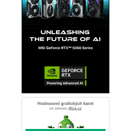
Hodnocení grafických karet
ze serveru
Alza.cz