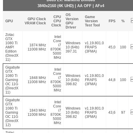
3840x2160 (4K UHD) | AA OFF | AFx4
OS
CPU
Game
GPU Clock
Version
GPU
CPU
Version
FPS
%
VRAM Clock
GPU
Clock
Test Tool
Driver
Zotac
Intel
GTX
Core
1080 Ti
Windows
v1.19.801.0
1874 MHz
i7
AMP!
10 (64b)
FRAPS
45,0
100
11008 MHz
8700K
Edition
397.31
(3FMA)
5000
(DirectX
MHz
11)
Gigabyte
Intel
GTX
Core
1080 Ti
Windows
v1.19.801.0
1848 MHz
i7
Gaming
10 (64b)
FRAPS
44,8
100
11008 MHz
8700K
OC 11G
398.82
(3FMA)
5000
(DirectX
MHz
11)
Gigabyte
Intel
GTX
Core
1080 Ti
Windows
v1.19.801.0
1843 MHz
i7
Gaming
10 (64b)
FRAPS
43,6
97
11008 MHz
8700K
OC 11G
398.82
(3FMA)
5000
(DirectX
MHz
12)
Zotac