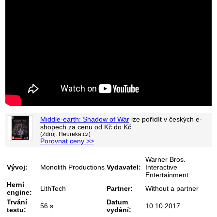
Middle-earth: Shadow of War
lze pořídít v
českých e-
shopech za cenu od
Kč do
Kč
(Zdroj: Heureka.cz)
Porovnat ceny >>
Warner Bros.
Vývoj:
Monolith Productions
Vydavatel:
Interactive
Entertainment
Herní
LithTech
Partner:
Without a partner
engine:
Trvání
Datum
56 s
10.10.2017
testu:
vydání: