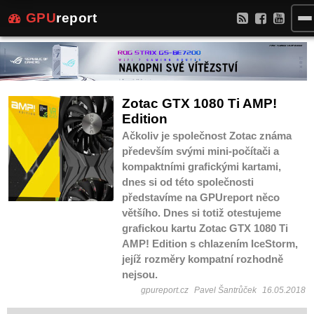
GPU
report
Zotac GTX 1080 Ti AMP!
Edition
Ačkoliv je společnost Zotac známa
především svými mini-počítači a
kompaktními grafickými kartami,
dnes si od této společnosti
představíme na GPUreport něco
většího. Dnes si totiž otestujeme
grafickou kartu Zotac GTX 1080 Ti
AMP! Edition s chlazením IceStorm,
jejíž rozměry kompatní rozhodně
nejsou.
gpureport.cz
Pavel Šantrůček
16.05.2018