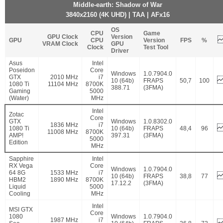
Middle-earth: Shadow of War
3840x2160 (4K UHD) | TAA | AFx16
OS
CPU
Game
GPU Clock
Version
GPU
CPU
Version
FPS
%
VRAM Clock
GPU
Clock
Test Tool
Driver
Asus
Intel
Poseidon
Core
Windows
1.0.7904.0
GTX
2010 MHz
i7
10 (64b)
FRAPS
50,7
100
1080 Ti
11104 MHz
8700K
388.71
(3FMA)
Gaming
5000
(Water)
MHz
Intel
Zotac
Core
GTX
Windows
1.0.8302.0
1836 MHz
i7
1080 Ti
10 (64b)
FRAPS
48,4
96
11008 MHz
8700K
AMP!
397.31
(3FMA)
5000
Edition
MHz
Sapphire
Intel
RX Vega
Core
Windows
1.0.7904.0
64 8G
1533 MHz
i7
10 (64b)
FRAPS
38,8
77
HBM2
1890 MHz
8700K
17.12.2
(3FMA)
Liquid
5000
Cooling
MHz
Intel
MSI GTX
Core
1080
Windows
1.0.7904.0
1987 MHz
i7