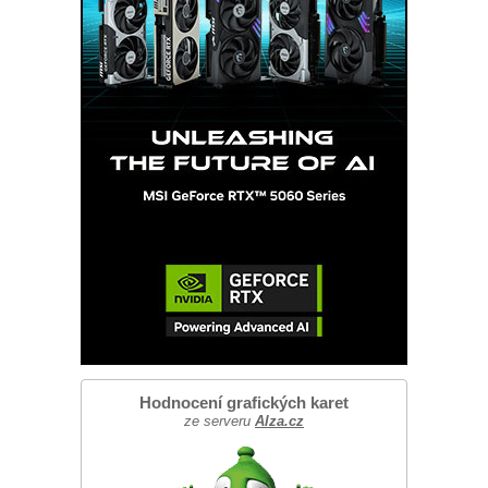
Hodnocení grafických karet
ze serveru
Alza.cz