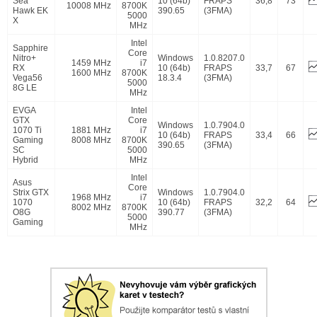
Sea
10 (64b)
FRAPS
36,8
73
10008 MHz
8700K
Hawk EK
390.65
(3FMA)
5000
X
MHz
Intel
Sapphire
Core
Nitro+
Windows
1.0.8207.0
1459 MHz
i7
RX
10 (64b)
FRAPS
33,7
67
1600 MHz
8700K
Vega56
18.3.4
(3FMA)
5000
8G LE
MHz
EVGA
Intel
GTX
Core
Windows
1.0.7904.0
1070 Ti
1881 MHz
i7
10 (64b)
FRAPS
33,4
66
Gaming
8008 MHz
8700K
390.65
(3FMA)
SC
5000
Hybrid
MHz
Intel
Asus
Core
Strix GTX
Windows
1.0.7904.0
1968 MHz
i7
1070
10 (64b)
FRAPS
32,2
64
8002 MHz
8700K
O8G
390.77
(3FMA)
5000
Gaming
MHz