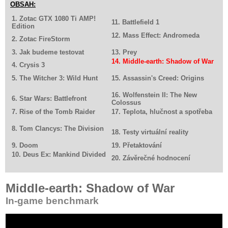
OBSAH:
1. Zotac GTX 1080 Ti AMP!
11. Battlefield 1
Edition
12. Mass Effect: Andromeda
2. Zotac FireStorm
3. Jak budeme testovat
13. Prey
14. Middle-earth: Shadow of War
4. Crysis 3
5. The Witcher 3: Wild Hunt
15. Assassin's Creed: Origins
16. Wolfenstein II: The New
6. Star Wars: Battlefront
Colossus
7. Rise of the Tomb Raider
17. Teplota, hlučnost a spotřeba
8. Tom Clancys: The Division
18. Testy virtuální reality
9. Doom
19. Přetaktování
10. Deus Ex: Mankind Divided
20. Závěrečné hodnocení
Middle-earth: Shadow of War
In-game benchmark