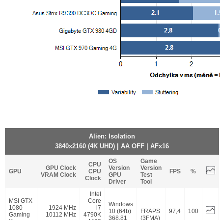
Alien: Isolation
3840x2160 (4K UHD) | AA OFF | AFx16
OS
Game
CPU
GPU Clock
Version
Version
GPU
CPU
FPS
%
VRAM Clock
GPU
Test
Clock
Driver
Tool
Intel
MSI GTX
Core
Windows
1080
1924 MHz
i7
10 (64b)
FRAPS
97,4
100
Gaming
10112 MHz
4790K
368.81
(3FMA)