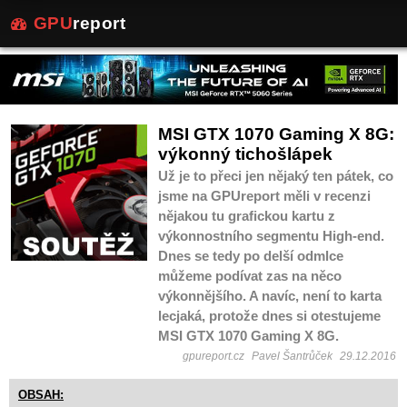
GPU
report
MSI GTX 1070 Gaming X 8G:
výkonný tichošlápek
Už je to přeci jen nějaký ten pátek, co
jsme na GPUreport měli v recenzi
nějakou tu grafickou kartu z
výkonnostního segmentu High-end.
Dnes se tedy po delší odmlce
můžeme podívat zas na něco
výkonnějšího. A navíc, není to karta
lecjaká, protože dnes si otestujeme
MSI GTX 1070 Gaming X 8G.
gpureport.cz
Pavel Šantrůček
29.12.2016
OBSAH: