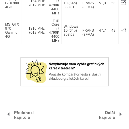
1154 MHz
i7
GTX 980
10 (64b)
FRAPS
51,3
53
7012 MHz
4790K
4GD
368.81
(3FMA)
4400
MHz
Intel
MSI GTX
Core
Windows
970
1316 MHz
i7
10 (64b)
FRAPS
47,7
49
Gaming
7012 MHz
4790K
353.62
(3FMA)
4G
4400
MHz
Předchozí
Další
kapitola
kapitola