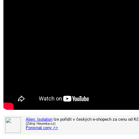
Alien: Isolation
lze pořídít v
českých e-shopech za cenu od
Kč
(Zdroj: Heureka.cz)
Porovnat ceny >>