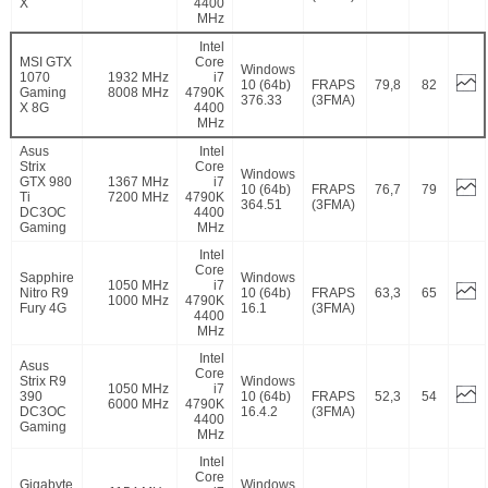
X
4400
MHz
Intel
MSI GTX
Core
Windows
1070
1932 MHz
i7
10 (64b)
FRAPS
79,8
82
Gaming
8008 MHz
4790K
376.33
(3FMA)
X 8G
4400
MHz
Asus
Intel
Strix
Core
Windows
GTX 980
1367 MHz
i7
10 (64b)
FRAPS
76,7
79
Ti
7200 MHz
4790K
364.51
(3FMA)
DC3OC
4400
Gaming
MHz
Intel
Core
Sapphire
Windows
1050 MHz
i7
Nitro R9
10 (64b)
FRAPS
63,3
65
1000 MHz
4790K
Fury 4G
16.1
(3FMA)
4400
MHz
Intel
Asus
Core
Strix R9
Windows
1050 MHz
i7
390
10 (64b)
FRAPS
52,3
54
6000 MHz
4790K
DC3OC
16.4.2
(3FMA)
4400
Gaming
MHz
Intel
Core
Gigabyte
Windows