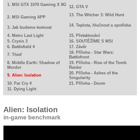
1. MSI GTX 1070 Gaming X 8G
12. GTA V
13. The Witcher 3: Wild Hunt
2. MSI Gaming APP
14. Teplota, hlučnost a spotřeba
3. Jak budeme testovat
4. Metro Last Light
15. Přetaktování
5. Crysis 3
16. SOUTĚŽÍME S MSI
6. Battlefield 4
17. Závěr
18. Příloha - Star Wars:
7. Thief
Battlefront
8. Middle Earth: Shadow of
19. Příloha - Rise of the Tomb
Mordor
Raider
20. Příloha - Ashes of the
9. Alien: Isolation
Singularity
10. Far Cry 4
21. Příloha - Doom
11. Dying Light
Alien: Isolation
in-game benchmark