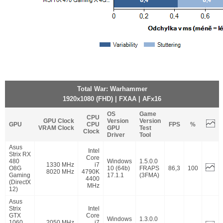
Total War: Warhammer
1920x1080 (FHD) | FXAA | AFx16
OS
Game
CPU
GPU Clock
Version
Version
GPU
CPU
FPS
%
VRAM Clock
GPU
Test
Clock
Driver
Tool
Asus
Intel
Strix RX
Core
480
Windows
1.5.0.0
1330 MHz
i7
O8G
10 (64b)
FRAPS
86,3
100
8020 MHz
4790K
Gaming
17.1.1
(3FMA)
4400
(DirectX
MHz
12)
Asus
Strix
Intel
GTX
Core
Windows
1.3.0.0
1060
2050 MHz
i7