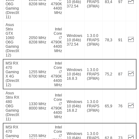
10 (64b)
FRAPS
83,4
97
O6G
8208 MHz
4790K
372.54
(3FMA)
Gaming
4400
(DirectX
MHz
11)
Asus
Strix
Intel
GTX
Core
Windows
1.3.0.0
1060
2050 MHz
i7
10 (64b)
FRAPS
78,3
91
O6G
8208 MHz
4790K
372.54
(3FMA)
Gaming
4400
(DirectX
MHz
12)
MSI RX
Intel
470
Core
Windows
1.3.0.0
Gaming
1255 MHz
i7
10 (64b)
FRAPS
75,2
87
X 4G
6700 MHz
4790K
16.8.3
(3FMA)
(DirectX
4400
12)
MHz
Asus
Intel
Strix RX
Core
480
Windows
1.3.0.0
1330 MHz
i7
O8G
10 (64b)
FRAPS
65,9
76
8000 MHz
4790K
Gaming
16.8.2
(3FMA)
4400
(DirectX
MHz
11)
MSI RX
Intel
470
Core
Windows
1.3.0.0
Gaming
1255 MHz
i7
10 (64b)
FRAPS
62,8
73