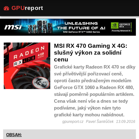
GPU
report
MSI RX 470 Gaming X 4G:
slušný výkon za solidní
cenu
Grafické karty Radeon RX 470 se díky
své přívětivější pořizovací ceně,
oproti často předraženým modelům
GeForce GTX 1060 a Radeon RX 480,
stávají poměrně populárním artiklem.
Cena však není vše a dnes se tedy
podíváme, jaký výkon nám tyto
grafické karty mohou nabídnout.
gpureport.cz
Pavel Šantrůček
13.09.2016
OBSAH: