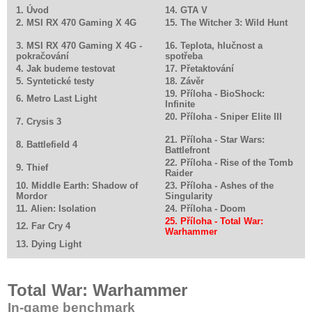
1. Úvod
14. GTA V
2. MSI RX 470 Gaming X 4G
15. The Witcher 3: Wild Hunt
3. MSI RX 470 Gaming X 4G -
16. Teplota, hlučnost a
pokračování
spotřeba
4. Jak budeme testovat
17. Přetaktování
5. Syntetické testy
18. Závěr
19. Příloha - BioShock:
6. Metro Last Light
Infinite
20. Příloha - Sniper Elite III
7. Crysis 3
21. Příloha - Star Wars:
8. Battlefield 4
Battlefront
22. Příloha - Rise of the Tomb
9. Thief
Raider
10. Middle Earth: Shadow of
23. Příloha - Ashes of the
Mordor
Singularity
11. Alien: Isolation
24. Příloha - Doom
25. Příloha - Total War:
12. Far Cry 4
Warhammer
13. Dying Light
Total War: Warhammer
In-game benchmark