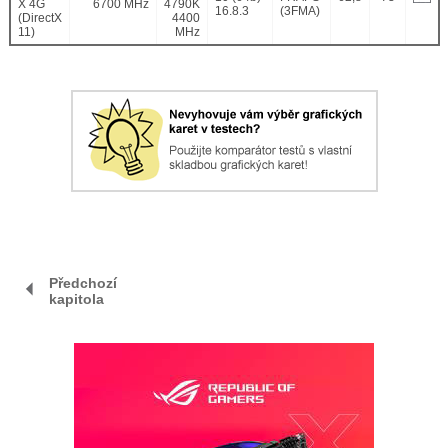
X 4G
6700 MHz
4790K
16.8.3
(3FMA)
(DirectX
4400
11)
MHz
Předchozí
kapitola