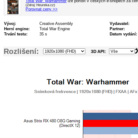
Total War: Warhammer
lze pořídít v
českých e-shopech za ce
(Zdroj: Heureka.cz)
Porovnat ceny >>
Vývoj:
Creative Assembly
Vydavatel:
Herní engine:
Total War Engine
Partner:
Trvání testu:
35 s
Datum vydání:
Rozlišení:
3D API: