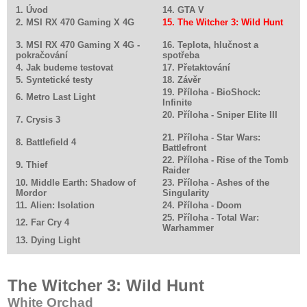
1. Úvod
14. GTA V
2. MSI RX 470 Gaming X 4G
15. The Witcher 3: Wild Hunt
3. MSI RX 470 Gaming X 4G -
16. Teplota, hlučnost a
pokračování
spotřeba
4. Jak budeme testovat
17. Přetaktování
5. Syntetické testy
18. Závěr
19. Příloha - BioShock:
6. Metro Last Light
Infinite
20. Příloha - Sniper Elite III
7. Crysis 3
21. Příloha - Star Wars:
8. Battlefield 4
Battlefront
22. Příloha - Rise of the Tomb
9. Thief
Raider
10. Middle Earth: Shadow of
23. Příloha - Ashes of the
Mordor
Singularity
11. Alien: Isolation
24. Příloha - Doom
25. Příloha - Total War:
12. Far Cry 4
Warhammer
13. Dying Light
The Witcher 3: Wild Hunt
White Orchad