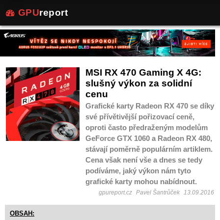
GPU
report
MSI RX 470 Gaming X 4G:
slušný výkon za solidní
cenu
Grafické karty Radeon RX 470 se díky
své přívětivější pořizovací ceně,
oproti často předraženým modelům
GeForce GTX 1060 a Radeon RX 480,
stávají poměrně populárním artiklem.
Cena však není vše a dnes se tedy
podíváme, jaký výkon nám tyto
grafické karty mohou nabídnout.
gpureport.cz
Pavel Šantrůček
13.09.2016
OBSAH: