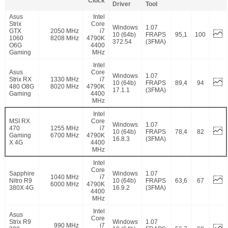
Clock
Driver
Tool
Asus
Intel
Strix
Core
Windows
1.07
GTX
2050 MHz
i7
10 (64b)
FRAPS
95,1
100
1060
8208 MHz
4790K
372.54
(3FMA)
O6G
4400
Gaming
MHz
Intel
Asus
Core
Windows
1.07
Strix RX
1330 MHz
i7
10 (64b)
FRAPS
89,4
94
480 O8G
8020 MHz
4790K
17.1.1
(3FMA)
Gaming
4400
MHz
Intel
MSI RX
Core
Windows
1.07
470
1255 MHz
i7
10 (64b)
FRAPS
78,4
82
Gaming
6700 MHz
4790K
16.8.3
(3FMA)
X 4G
4400
MHz
Intel
Core
Sapphire
Windows
1.07
1040 MHz
i7
Nitro R9
10 (64b)
FRAPS
63,6
67
6000 MHz
4790K
380X 4G
16.9.2
(3FMA)
4400
MHz
Intel
Asus
Core
Strix R9
Windows
1.07
990 MHz
i7