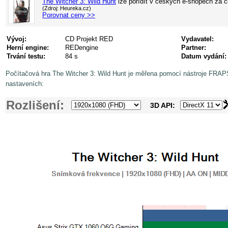
The Witcher 3: Wild Hunt
lze pořídít v
českých e-shopech za 
(Zdroj: Heureka.cz)
Porovnat ceny >>
Vývoj:
CD Projekt RED
Vydavatel:
Herní engine:
REDengine
Partner:
Trvání testu:
84 s
Datum vydání:
Počítačová hra The Witcher 3: Wild Hunt je měřena pomocí nástroje FRAPS
nastaveních:
Rozlišení:
3D API: