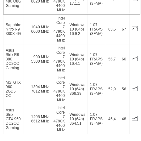
480 O8G
8020 MHz
4790K
17.1.1
(3FMA)
Gaming
4400
MHz
Intel
Core
Sapphire
Windows
1.07
1040 MHz
i7
Nitro R9
10 (64b)
FRAPS
63,6
67
6000 MHz
4790K
380X 4G
16.9.2
(3FMA)
4400
MHz
Intel
Asus
Core
Strix R9
Windows
1.07
990 MHz
i7
380
10 (64b)
FRAPS
56,7
60
5500 MHz
4790K
DC2OC
16.4.1
(3FMA)
4400
Gaming
MHz
Intel
MSI GTX
Core
Windows
1.07
960
1304 MHz
i7
10 (64b)
FRAPS
52,9
56
2GD5T
7012 MHz
4790K
368.39
(3FMA)
OC
4400
MHz
Intel
Asus
Core
Strix
Windows
1.07
1405 MHz
i7
GTX 950
10 (64b)
FRAPS
45,4
48
6612 MHz
4790K
DC2OC
364.51
(3FMA)
4400
Gaming
MHz