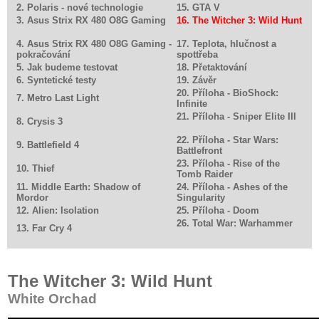
2. Polaris - nové technologie
15. GTA V
3. Asus Strix RX 480 O8G Gaming
16. The Witcher 3: Wild Hunt
4. Asus Strix RX 480 O8G Gaming -
17. Teplota, hlučnost a
pokračování
spottřeba
5. Jak budeme testovat
18. Přetaktování
6. Syntetické testy
19. Závěr
20. Příloha - BioShock:
7. Metro Last Light
Infinite
21. Příloha - Sniper Elite III
8. Crysis 3
22. Příloha - Star Wars:
9. Battlefield 4
Battlefront
23. Příloha - Rise of the
10. Thief
Tomb Raider
11. Middle Earth: Shadow of
24. Příloha - Ashes of the
Mordor
Singularity
12. Alien: Isolation
25. Příloha - Doom
26. Total War: Warhammer
13. Far Cry 4
The Witcher 3: Wild Hunt
White Orchad