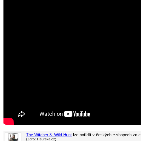
The Witcher 3: Wild Hunt
lze pořídít v
českých e-shopech za 
(Zdroj: Heureka.cz)