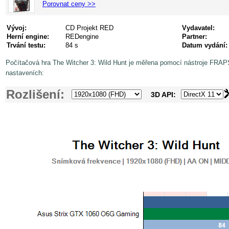
Porovnat ceny >>
Vývoj:
CD Projekt RED
Vydavatel:
Herní engine:
REDengine
Partner:
Trvání testu:
84 s
Datum vydání:
Počítačová hra The Witcher 3: Wild Hunt je měřena pomocí nástroje FRAPS
nastaveních:
Rozlišení:
3D API: