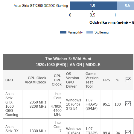
The Witcher 3: Wild Hunt
1920x1080 (FHD) | AA ON | MIDDLE
OS
Game
CPU
GPU Clock
Version
Version
GPU
CPU
FPS
%
VRAM Clock
GPU
Test
Clock
Driver
Tool
Asus
Intel
Strix
Core
Windows
1.07
GTX
2050 MHz
i7
10 (64b)
FRAPS
95,1
100
1060
8208 MHz
4790K
372.54
(3FMA)
O6G
4400
Gaming
MHz
Intel
Asus
Core
Windows
1.07
Strix RX
1330 MHz
i7
10 (64b)
FRAPS
89,4
94