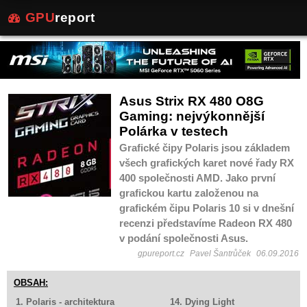
GPU
report
Asus Strix RX 480 O8G
Gaming: nejvýkonnější
Polárka v testech
Grafické čipy Polaris jsou základem
všech grafických karet nové řady RX
400 společnosti AMD. Jako první
grafickou kartu založenou na
grafickém čipu Polaris 10 si v dnešní
recenzi představíme Radeon RX 480
v podání společnosti Asus.
gpureport.cz
Pavel Šantrůček
06.09.2016
OBSAH:
1. Polaris - architektura
14. Dying Light