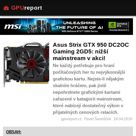
GPU
report
Asus Strix GTX 950 DC2OC
Gaming 2GD5: nižší
mainstream v akci!
Ne každý potřebuje pro hraní
počítačových her tu nejvýkonnější
grafickou kartu. Nejste-li nějakým
skalním hráčem, pak jistě
nepohrdnete grafickými kartami
zařazené v katagorii mainstream,
které nabízejí dostatečný výkon v
přijatelných cenových relacích.
gpureport.cz
Pavel Šantrůček
18.04.2016
OBSAH: