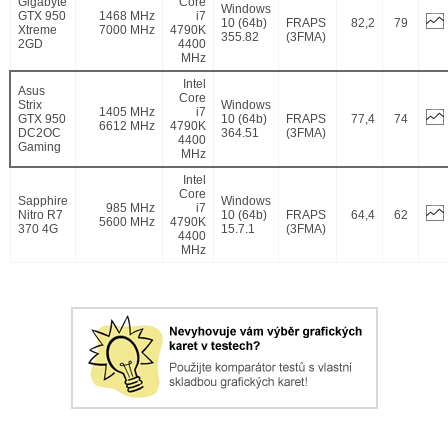
Gigabyte
Core
Windows
GTX 950
1468 MHz
i7
10 (64b)
FRAPS
82,2
79
Xtreme
7000 MHz
4790K
355.82
(3FMA)
2GD
4400
MHz
Intel
Asus
Core
Strix
Windows
1405 MHz
i7
GTX 950
10 (64b)
FRAPS
77,4
74
6612 MHz
4790K
DC2OC
364.51
(3FMA)
4400
Gaming
MHz
Intel
Core
Sapphire
Windows
985 MHz
i7
Nitro R7
10 (64b)
FRAPS
64,4
62
5600 MHz
4790K
370 4G
15.7.1
(3FMA)
4400
MHz