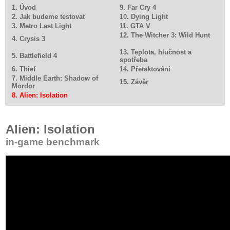
1. Úvod
9. Far Cry 4
2. Jak budeme testovat
10. Dying Light
3. Metro Last Light
11. GTA V
12. The Witcher 3: Wild Hunt
4. Crysis 3
13. Teplota, hlučnost a
5. Battlefield 4
spotřeba
6. Thief
14. Přetaktování
7. Middle Earth: Shadow of
15. Závěr
Mordor
8. Alien: Isolation
Alien: Isolation
in-game benchmark