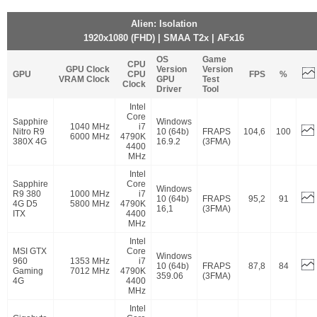
Alien: Isolation
1920x1080 (FHD) | SMAA T2x | AFx16
OS
Game
CPU
GPU Clock
Version
Version
GPU
CPU
FPS
%
VRAM Clock
GPU
Test
Clock
Driver
Tool
Intel
Core
Sapphire
Windows
1040 MHz
i7
Nitro R9
10 (64b)
FRAPS
104,6
100
6000 MHz
4790K
380X 4G
16.9.2
(3FMA)
4400
MHz
Intel
Sapphire
Core
Windows
R9 380
1000 MHz
i7
10 (64b)
FRAPS
95,2
91
4G D5
5800 MHz
4790K
16,1
(3FMA)
ITX
4400
MHz
Intel
MSI GTX
Core
Windows
960
1353 MHz
i7
10 (64b)
FRAPS
87,8
84
Gaming
7012 MHz
4790K
359.06
(3FMA)
4G
4400
MHz
Intel