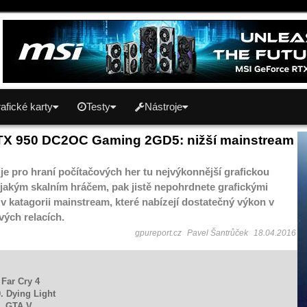
afické karty
Testy
Nástroje
GTX 950 DC2OC Gaming 2GD5: nižší mainstream
e pro hraní počítačových her tu nejvýkonnější grafickou
nějakým skalním hráčem, pak jistě nepohrdnete grafickými
v katagorii mainstream, které nabízejí dostatečný výkon v
vých relacích.
gpureport.cz
Pavel Šantrůček
18.04.2016
 Far Cry 4
. Dying Light
1. GTA V