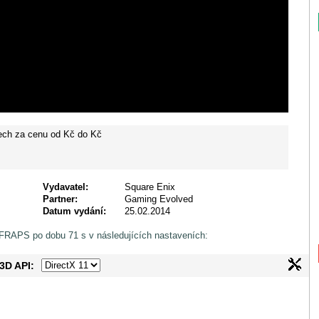
ech za cenu od
Kč do
Kč
Vydavatel:
Square Enix
Partner:
Gaming Evolved
Datum vydání:
25.02.2014
 FRAPS po dobu 71 s v následujících nastaveních:
3D API: