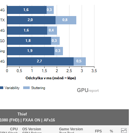
Thief
1080 (FHD) | FXAA ON | AFx16
CPU
OS Version
Game Version
FPS
%