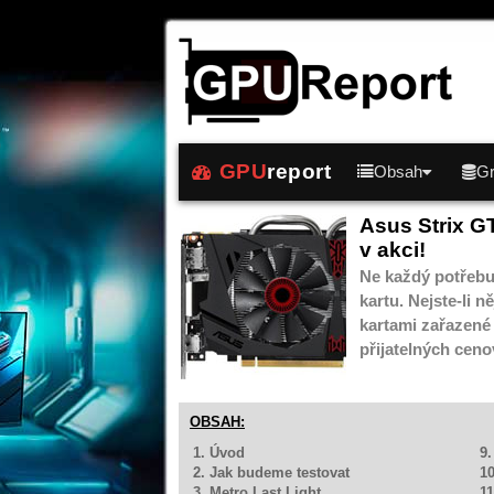
GPU
report
Obsah
Gr
Asus Strix 
v akci!
Ne každý potřebuj
kartu. Nejste-li 
kartami zařazené 
přijatelných ceno
OBSAH:
1. Úvod
9.
2. Jak budeme testovat
10
3. Metro Last Light
1