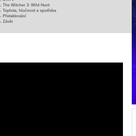
. The Witcher 3: Wild Hunt
. Teplota, hlučnost a spotřeba
. Přetaktování
. Závěr