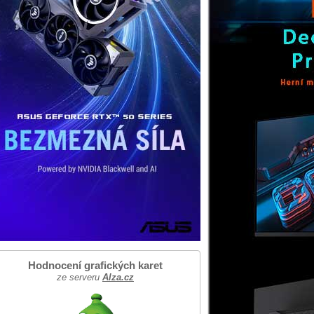
Hodnocení grafických karet
ze serveru
Alza.cz