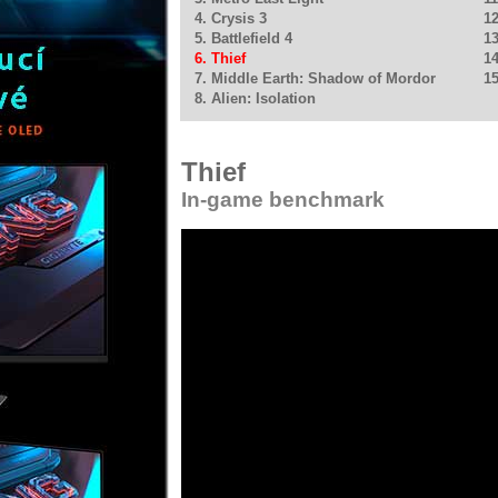
4. Crysis 3
12
5. Battlefield 4
13
6. Thief
14
7. Middle Earth: Shadow of Mordor
15
8. Alien: Isolation
Thief
In-game benchmark