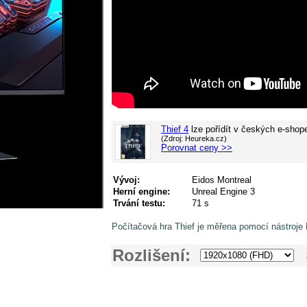
Thief 4
lze pořídít v
českých e-shop
(Zdroj: Heureka.cz)
Porovnat ceny >>
Vývoj:
Eidos Montreal
Herní engine:
Unreal Engine 3
Trvání testu:
71 s
Počítačová hra Thief je měřena pomocí nástroje
Rozlišení: