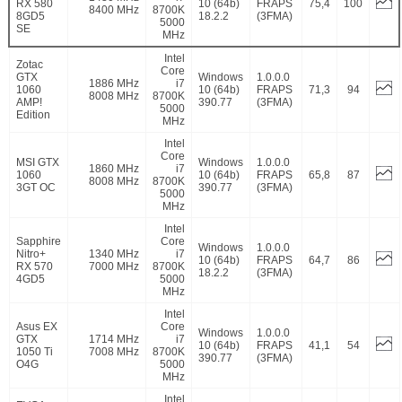
RX 580
10 (64b)
FRAPS
75,4
100
8400 MHz
8700K
8GD5
18.2.2
(3FMA)
5000
SE
MHz
Intel
Zotac
Core
GTX
Windows
1.0.0.0
1886 MHz
i7
1060
10 (64b)
FRAPS
71,3
94
8008 MHz
8700K
AMP!
390.77
(3FMA)
5000
Edition
MHz
Intel
Core
MSI GTX
Windows
1.0.0.0
1860 MHz
i7
1060
10 (64b)
FRAPS
65,8
87
8008 MHz
8700K
3GT OC
390.77
(3FMA)
5000
MHz
Intel
Sapphire
Core
Windows
1.0.0.0
Nitro+
1340 MHz
i7
10 (64b)
FRAPS
64,7
86
RX 570
7000 MHz
8700K
18.2.2
(3FMA)
4GD5
5000
MHz
Intel
Asus EX
Core
Windows
1.0.0.0
GTX
1714 MHz
i7
10 (64b)
FRAPS
41,1
54
1050 Ti
7008 MHz
8700K
390.77
(3FMA)
O4G
5000
MHz
Intel