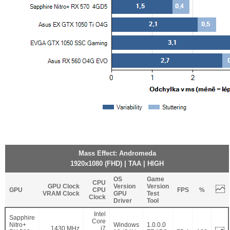
Mass Effect: Andromeda
1920x1080 (FHD) | TAA | HIGH
OS
Game
CPU
GPU Clock
Version
Version
GPU
CPU
FPS
%
VRAM Clock
GPU
Test
Clock
Driver
Tool
Intel
Sapphire
Core
Nitro+
Windows
1.0.0.0
1430 MHz
i7