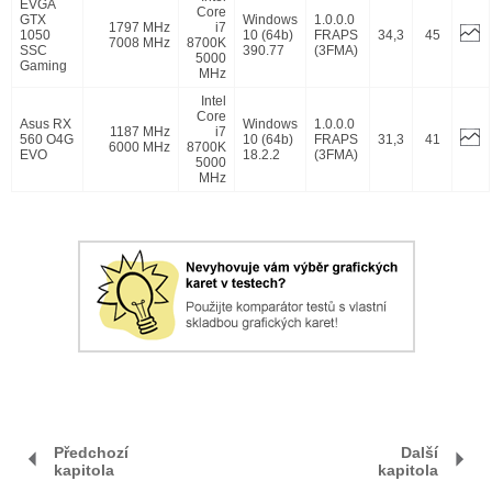
EVGA
Core
GTX
Windows
1.0.0.0
1797 MHz
i7
1050
10 (64b)
FRAPS
34,3
45
7008 MHz
8700K
SSC
390.77
(3FMA)
5000
Gaming
MHz
Intel
Core
Asus RX
Windows
1.0.0.0
1187 MHz
i7
560 O4G
10 (64b)
FRAPS
31,3
41
6000 MHz
8700K
EVO
18.2.2
(3FMA)
5000
MHz
Předchozí
Další
kapitola
kapitola