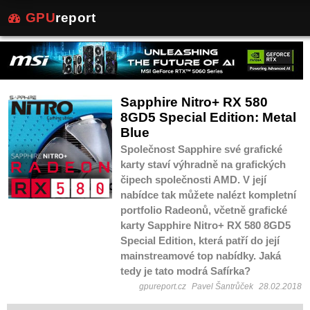
GPU
report
Sapphire Nitro+ RX 580
8GD5 Special Edition: Metal
Blue
Společnost Sapphire své grafické
karty staví výhradně na grafických
čipech společnosti AMD. V její
nabídce tak můžete nalézt kompletní
portfolio Radeonů, včetně grafické
karty Sapphire Nitro+ RX 580 8GD5
Special Edition, která patří do její
mainstreamové top nabídky. Jaká
tedy je tato modrá Safírka?
gpureport.cz
Pavel Šantrůček
28.02.2018