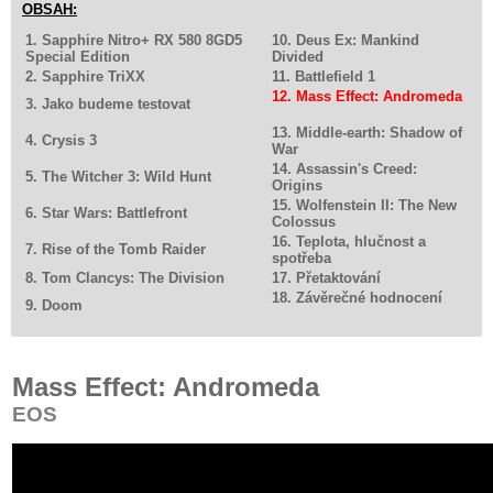
OBSAH:
1. Sapphire Nitro+ RX 580 8GD5
10. Deus Ex: Mankind
Special Edition
Divided
2. Sapphire TriXX
11. Battlefield 1
12. Mass Effect: Andromeda
3. Jako budeme testovat
13. Middle-earth: Shadow of
4. Crysis 3
War
14. Assassin's Creed:
5. The Witcher 3: Wild Hunt
Origins
15. Wolfenstein II: The New
6. Star Wars: Battlefront
Colossus
16. Teplota, hlučnost a
7. Rise of the Tomb Raider
spotřeba
8. Tom Clancys: The Division
17. Přetaktování
18. Závěrečné hodnocení
9. Doom
Mass Effect: Andromeda
EOS