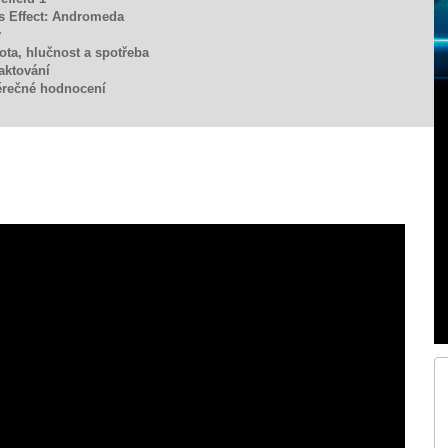
s Effect: Andromeda
y
lota, hlučnost a spotřeba
taktování
ěrečné hodnocení