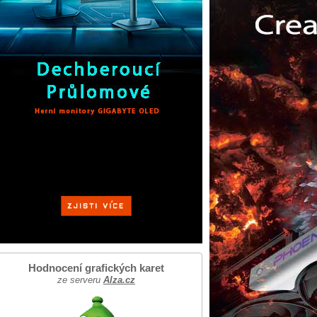
Hodnocení grafických karet
ze serveru
Alza.cz