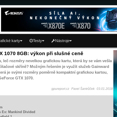
afické karty
Testy
Nástroje
 1070 8GB: výkon při slušné ceně
 leč rozměry nevelkou grafickou kartu, která by se vám vešla
čítačové skříně? Možným řešením je využít služeb Gainward
erá je svými rozměry poměrně kompaktní grafickou kartou,
 GeForce GTX 1070.
gpureport.cz
Pavel Šantrůček
03.01.2018
om
s Ex: Mankind Divided
lefield 1