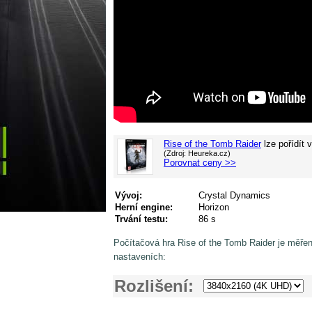
Rise of the Tomb Raider
lze pořídít 
(Zdroj: Heureka.cz)
Porovnat ceny >>
Vývoj:
Crystal Dynamics
Herní engine:
Horizon
Trvání testu:
86 s
Počítačová hra Rise of the Tomb Raider je měře
nastaveních:
Rozlišení: