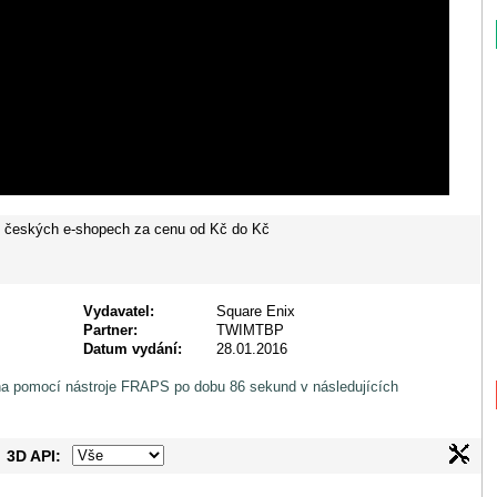
v
českých e-shopech za cenu od
Kč do
Kč
Vydavatel:
Square Enix
Partner:
TWIMTBP
Datum vydání:
28.01.2016
na pomocí nástroje FRAPS po dobu 86 sekund v následujících
3D API: