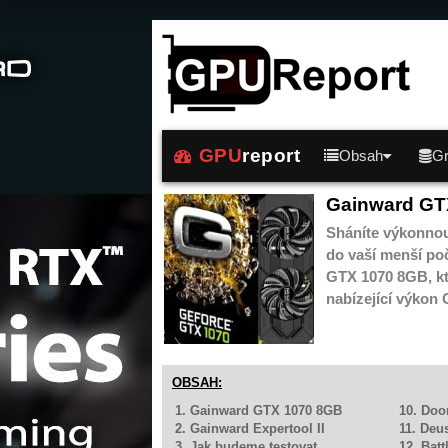
GPU
report
Obsah
Gr
Gainward GTX
Sháníte výkonnou,
do vaší menší po
GTX 1070 8GB, kt
nabízející výkon
OBSAH:
1. Gainward GTX 1070 8GB
10. Do
2. Gainward Expertool II
11. Deu
3. Jak budeme testovat
12. Batt