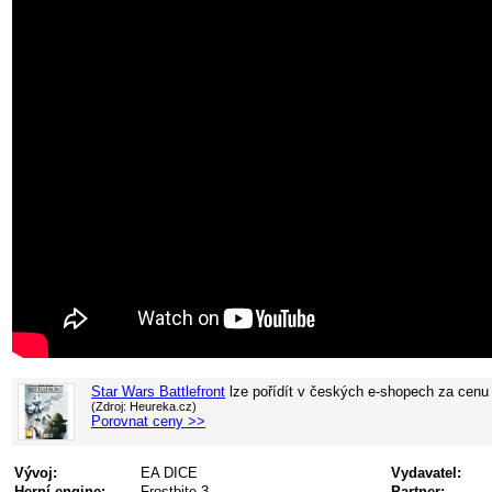
Star Wars Battlefront
lze pořídít v
českých e-shopech za cenu
(Zdroj: Heureka.cz)
Porovnat ceny >>
Vývoj:
EA DICE
Vydavatel:
Herní engine:
Frostbite 3
Partner: