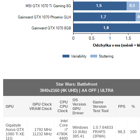
Star Wars: Battlefront
3840x2160 (4K UHD) | AA OFF | ULTRA
OS
CPU
Game
GPU Clock
Version
GPU
CPU
Version
FPS
%
VRAM Clock
GPU
Clock
Test Tool
Driver
Intel
Gigabyte
Core
Windows
1.0.7.64833
Aorus GTX
1792 MHz
i7
10 (64b)
FRAPS
98,3
100
1080 Ti XE
11232 MHz
4790K
385.41
(3FMA)
11G
4400