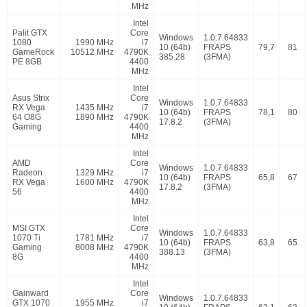
MHz
Intel
Palit GTX
Core
Windows
1.0.7.64833
1080
1990 MHz
i7
10 (64b)
FRAPS
79,7
81
GameRock
10512 MHz
4790K
385.28
(3FMA)
PE 8GB
4400
MHz
Intel
Asus Strix
Core
Windows
1.0.7.64833
RX Vega
1435 MHz
i7
10 (64b)
FRAPS
78,1
80
64 O8G
1890 MHz
4790K
17.8.2
(3FMA)
Gaming
4400
MHz
Intel
AMD
Core
Windows
1.0.7.64833
Radeon
1329 MHz
i7
10 (64b)
FRAPS
65,8
67
RX Vega
1600 MHz
4790K
17.8.2
(3FMA)
56
4400
MHz
Intel
MSI GTX
Core
Windows
1.0.7.64833
1070 Ti
1781 MHz
i7
10 (64b)
FRAPS
63,8
65
Gaming
8008 MHz
4790K
388.13
(3FMA)
8G
4400
MHz
Intel
Gainward
Core
Windows
1.0.7.64833
GTX 1070
1955 MHz
i7