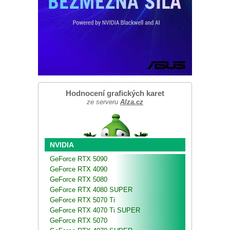
Hodnocení grafických karet
ze serveru
Alza.cz
NVIDIA
GeForce RTX 5090
GeForce RTX 4090
GeForce RTX 5080
GeForce RTX 4080 SUPER
GeForce RTX 5070 Ti
GeForce RTX 4070 Ti SUPER
GeForce RTX 5070