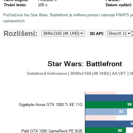
Trvání testu:
105 s
Datum vydání:
Počítačová hra Star Wars: Battlefront je měřena pomocí nástroje FRAPS p
nastaveních:
Rozlišení:
3D API: