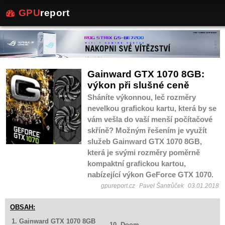
GPU
report
Gainward GTX 1070 8GB:
výkon při slušné ceně
Sháníte výkonnou, leč rozměry
nevelkou grafickou kartu, která by se
vám vešla do vaší menší počítačové
skříně? Možným řešením je využít
služeb Gainward GTX 1070 8GB,
která je svými rozměry poměrně
kompaktní grafickou kartou,
nabízející výkon GeForce GTX 1070.
gpureport.cz
Pavel Šantrůček
03.01.2018
OBSAH:
1. Gainward GTX 1070 8GB
10. Doom