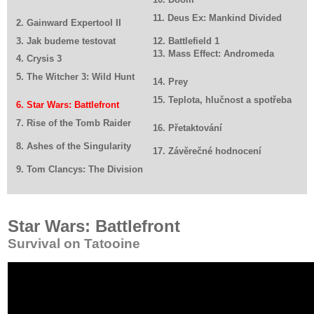
11. Deus Ex: Mankind Divided
2. Gainward Expertool II
3. Jak budeme testovat
12. Battlefield 1
13. Mass Effect: Andromeda
4. Crysis 3
5. The Witcher 3: Wild Hunt
14. Prey
15. Teplota, hlučnost a spotřeba
6. Star Wars: Battlefront
7. Rise of the Tomb Raider
16. Přetaktování
8. Ashes of the Singularity
17. Závěrečné hodnocení
9. Tom Clancys: The Division
Star Wars: Battlefront
Survival on Tatooine