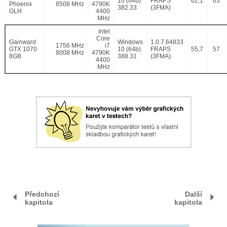
10 (64b)
FRAPS
62,1
63
Phoenix
8508 MHz
4790K
382.33
(3FMA)
GLH
4400
MHz
Intel
Core
Gainward
Windows
1.0.7.64833
1756 MHz
i7
GTX 1070
10 (64b)
FRAPS
55,7
57
8008 MHz
4790K
8GB
388.31
(3FMA)
4400
MHz
Předchozí
Další
kapitola
kapitola