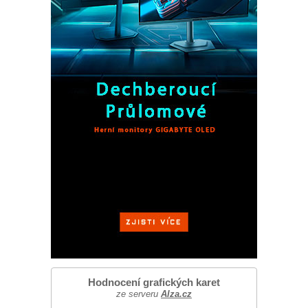
Hodnocení grafických karet
ze serveru
Alza.cz