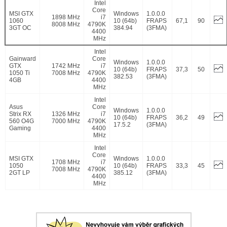
Intel
Core
MSI GTX
Windows
1.0.0.0
1898 MHz
i7
1060
10 (64b)
FRAPS
67,1
90
8008 MHz
4790K
3GT OC
384.94
(3FMA)
4400
MHz
Intel
Gainward
Core
Windows
1.0.0.0
GTX
1742 MHz
i7
10 (64b)
FRAPS
37,3
50
1050 Ti
7008 MHz
4790K
382.53
(3FMA)
4GB
4400
MHz
Intel
Asus
Core
Windows
1.0.0.0
Strix RX
1326 MHz
i7
10 (64b)
FRAPS
36,2
49
560 O4G
7000 MHz
4790K
17.5.2
(3FMA)
Gaming
4400
MHz
Intel
Core
MSI GTX
Windows
1.0.0.0
1708 MHz
i7
1050
10 (64b)
FRAPS
33,3
45
7008 MHz
4790K
2GT LP
385.12
(3FMA)
4400
MHz