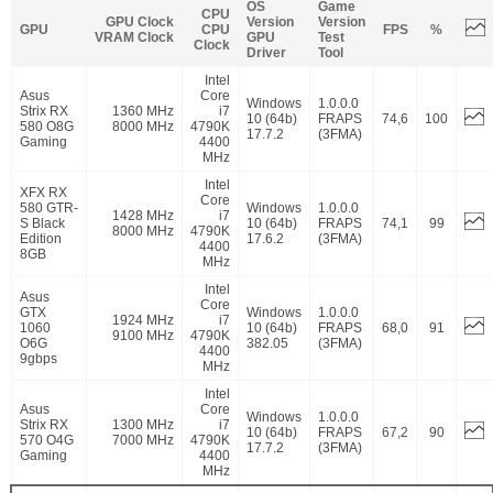
OS
Game
CPU
GPU Clock
Version
Version
GPU
CPU
FPS
%
VRAM Clock
GPU
Test
Clock
Driver
Tool
Intel
Asus
Core
Windows
1.0.0.0
Strix RX
1360 MHz
i7
10 (64b)
FRAPS
74,6
100
580 O8G
8000 MHz
4790K
17.7.2
(3FMA)
Gaming
4400
MHz
Intel
XFX RX
Core
580 GTR-
Windows
1.0.0.0
1428 MHz
i7
S Black
10 (64b)
FRAPS
74,1
99
8000 MHz
4790K
Edition
17.6.2
(3FMA)
4400
8GB
MHz
Intel
Asus
Core
GTX
Windows
1.0.0.0
1924 MHz
i7
1060
10 (64b)
FRAPS
68,0
91
9100 MHz
4790K
O6G
382.05
(3FMA)
4400
9gbps
MHz
Intel
Asus
Core
Windows
1.0.0.0
Strix RX
1300 MHz
i7
10 (64b)
FRAPS
67,2
90
570 O4G
7000 MHz
4790K
17.7.2
(3FMA)
Gaming
4400
MHz