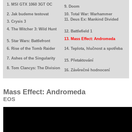
1. MSI GTX 1060 3GT OC
9. Doom
2. Jak budeme testovat
10. Total War: Warhammer
11. Deus Ex: Mankind Divided
3. Crysis 3
4. The Witcher 3: Wild Hunt
12. Battlefield 1
13. Mass Effect: Andromeda
5. Star Wars: Battlefront
6. Rise of the Tomb Raider
14. Teplota, hlučnost a spotřeba
7. Ashes of the Singularity
15. Přetaktování
8. Tom Clancys: The Division
16. Závěrečné hodnocení
Mass Effect: Andromeda
EOS