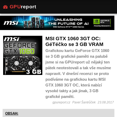
GPU
report
MSI GTX 1060 3GT OC:
GéTéčko se 3 GB VRAM
Grafickou kartu GeForce GTX 1060
se 3 GB grafické paměti na palubě
jsme si na GPUreport už nějaký ten
pátek neotestovali a tak vše musíme
napravit. V dnešní recenzi se proto
podíváme na grafickou kartu MSI
GTX 1060 3GT OC, která nabízí
vysoké takty a jak jinak, 3 GB
grafické paměti.
gpureport.cz
Pavel Šantrůček
23.08.2017
OBSAH: