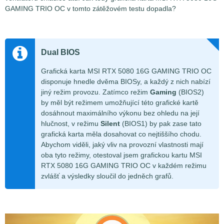
GAMING TRIO OC v tomto zátěžovém testu dopadla?
Dual BIOS
Grafická karta MSI RTX 5080 16G GAMING TRIO OC
disponuje hnedle dvěma BIOSy, a každý z nich nabízí
jiný režim provozu. Zatímco režim
Gaming
(BIOS2)
by měl být režimem umožňující této grafické kartě
dosáhnout maximálního výkonu bez ohledu na její
hlučnost, v režimu
Silent
(BIOS1) by pak zase tato
grafická karta měla dosahovat co nejtiššího chodu.
Abychom viděli, jaký vliv na provozní vlastnosti mají
oba tyto režimy, otestoval jsem grafickou kartu MSI
RTX 5080 16G GAMING TRIO OC v každém režimu
zvlášť a výsledky sloučil do jedněch grafů.