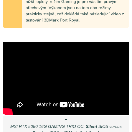
nižší teploty, režim Gaming je pro vás tím pravým
ořechovým. Výkonem jsou na tom oba režimy
prakticky stejně, což dokládá také následující video z
testování 3DMark Port Royal.
MSI RTX 5080 16G GAMING TRIO OC:
Silent
BIOS versus