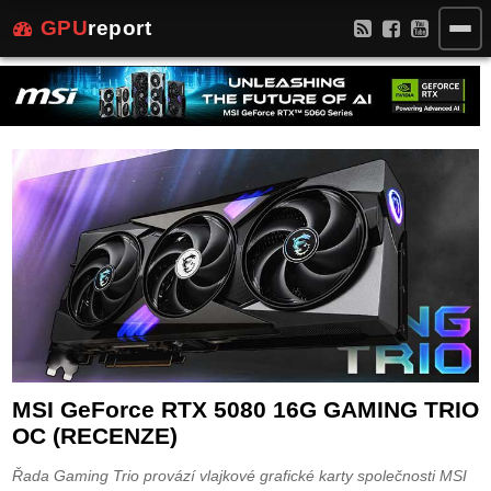
GPU
report
MSI GeForce RTX 5080 16G GAMING TRIO
OC (RECENZE)
Řada Gaming Trio provází vlajkové grafické karty společnosti MSI