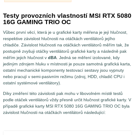
Testy provozních vlastností MSI RTX 5080
16G GAMING TRIO OC
Vůbec první věcí, která je u grafické karty měřena je její hlučnost,
respektive závislost hlučnosti na otáčkách ventilátorů jejího
chladiče. Závislost hlučnosti na otáčkách ventilátorů měřím tak, že
postupně zvyšuji otáčky ventilátorů grafické karty a následně pak
měřím jejich hlučnost v
dBA
. Jedná se měření izolované, kdy
jediným zdrojem hluku v místnosti je pouze samotná grafická karta,
ostatní mechanické komponenty testovací sestavy jsou vypnuty
nebo pracují v semi-pasivním režimu (zdroj, HDD, chladič CPU i
ostatní systémové ventilátory).
Díky změření této závislosti pak mohu v libovolném místě testů
podle otáček ventilátorů vždy přesně určit hlučnost grafické karty. V
případě grafické karty MSI RTX 5080 16G GAMING TRIO OC byla
závislost hlučnosti na otáčkách ventilátorů následující: