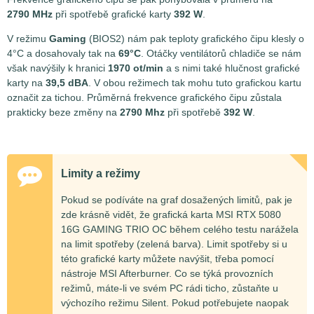
2790 MHz
při spotřebě grafické karty
392 W
.
V režimu
Gaming
(BIOS2) nám pak teploty grafického čipu klesly o
4°C a dosahovaly tak na
69°C
. Otáčky ventilátorů chladiče se nám
však navýšily k hranici
1970 ot/min
a s nimi také hlučnost grafické
karty na
39,5 dBA
. V obou režimech tak mohu tuto grafickou kartu
označit za tichou. Průměrná frekvence grafického čipu zůstala
prakticky beze změny na
2790 Mhz
při spotřebě
392 W
.
Limity a režimy
Pokud se podíváte na graf dosažených limitů, pak je
zde krásně vidět, že grafická karta MSI RTX 5080
16G GAMING TRIO OC během celého testu narážela
na limit spotřeby (zelená barva). Limit spotřeby si u
této grafické karty můžete navýšit, třeba pomocí
nástroje MSI Afterburner. Co se týká provozních
režimů, máte-li ve svém PC rádi ticho, zůstaňte u
výchozího režimu Silent. Pokud potřebujete naopak