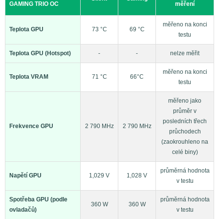
GAMING TRIO OC
měření
měřeno na konci
Teplota GPU
73 °C
69 °C
testu
Teplota GPU (Hotspot)
-
-
nelze měřit
měřeno na konci
Teplota VRAM
71 °C
66°C
testu
měřeno jako
průměr v
posledních třech
Frekvence GPU
2 790 MHz
2 790 MHz
průchodech
(zaokrouhleno na
celé biny)
průměrná hodnota
Napětí GPU
1,029 V
1,028 V
v testu
Spotřeba GPU (podle
průměrná hodnota
360 W
360 W
ovladačů)
v testu