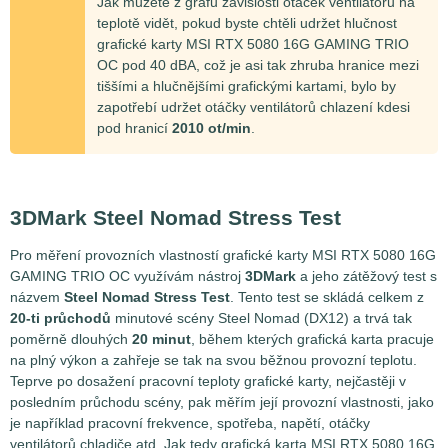
Jak můžete z grafu závislosti otáček ventilátorů na
teplotě vidět, pokud byste chtěli udržet hlučnost
grafické karty MSI RTX 5080 16G GAMING TRIO
OC pod 40 dBA, což je asi tak zhruba hranice mezi
tiššími a hlučnějšími grafickými kartami, bylo by
zapotřebí udržet otáčky ventilátorů chlazení kdesi
pod hranicí
2010 ot/min
.
3DMark Steel Nomad Stress Test
Pro měření provozních vlastností grafické karty MSI RTX 5080 16G
GAMING TRIO OC využívám nástroj
3DMark
a jeho zátěžový test s
názvem
Steel Nomad Stress Test
. Tento test se skládá celkem z
20-ti průchodů
minutové scény Steel Nomad (DX12) a trvá tak
poměrně dlouhých
20 minut
, během kterých grafická karta pracuje
na plný výkon a zahřeje se tak na svou běžnou provozní teplotu.
Teprve po dosažení pracovní teploty grafické karty, nejčastěji v
posledním průchodu scény, pak měřím její provozní vlastnosti, jako
je například pracovní frekvence, spotřeba, napětí, otáčky
ventilátorů chladiče atd. Jak tedy grafická karta MSI RTX 5080 16G