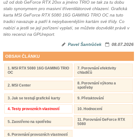
už od dob GeForce RTX 20xx a jméno TRIO se tak za tu dobu
stalo synonymem pro masivní tříventilátorové chlazení. Grafická
karta MSI GeForce RTX 5080 16G GAMING TRIO OC na tuto
tradici navazuje a patří k nejvybavenějším kartám své třídy. Co
nabízí a jestli se její pořízení vyplatí, se můžete dozvědět právě v
této recenzi na GPUreport.
Pavel Šantrůček
08.07.2026
OBSAH ČLÁNKU
1. MSI RTX 5080 16G GAMING TRIO
7. Porovnání efektivity
OC
chladičů
8. Porovnání výkonu a
2. MSI Center
spotřeby
3. Jak se testují grafické karty
9. Přetaktování
4. Testy provozních vlastností
10. Hodnocení
11. Porovnání GeForce RTX
5. Zaostřeno na spotřebu
5080
6. Porovnání provozních vlastností