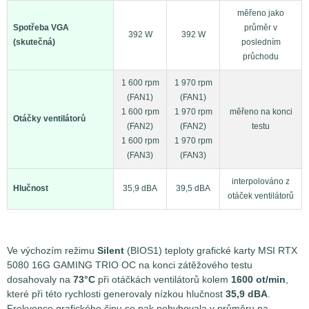
měřeno jako
Spotřeba VGA
průměr v
392 W
392 W
(skutečná)
posledním
průchodu
1 600 rpm
1 970 rpm
(FAN1)
(FAN1)
1 600 rpm
1 970 rpm
měřeno na konci
Otáčky ventilátorů
(FAN2)
(FAN2)
testu
1 600 rpm
1 970 rpm
(FAN3)
(FAN3)
interpolováno z
Hlučnost
35,9 dBA
39,5 dBA
otáček ventilátorů
Ve výchozím režimu
Silent
(BIOS1) teploty grafické karty MSI RTX
5080 16G GAMING TRIO OC na konci zátěžového testu
dosahovaly na
73°C
při otáčkách ventilátorů kolem
1600 ot/min
,
které při této rychlosti generovaly nízkou hlučnost
35,9 dBA
.
Frekvence grafického čipu se pak pohybovala v průměru na