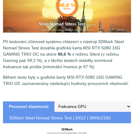
98,6 %
Při testování účinnosti systému chlazení v nástroji 3DMark Steel
Nomad Stress Test dosáhla
grafická karta MSI RTX 5080 16G
GAMING TRIO OC na skóre
98,6 %
v režimu Silent (v režimu
Gaming pak 99,2 %), a v těchto testech stability snímkové
frekvence tak prošla (minimální hranice je 97 %).
Během testu byly u grafické karty MSI RTX 5080 16G GAMING
TRIO OC zaznamenány následující hodnoty provozních vlastností:
Provozní vlastnosti
3DMark Steel Nomad Stress Test | DX12 | 3840x2160