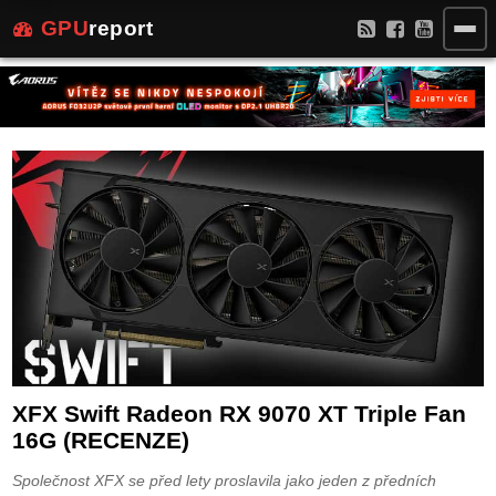
GPU
report
XFX Swift Radeon RX 9070 XT Triple Fan
16G (RECENZE)
Společnost XFX se před lety proslavila jako jeden z předních