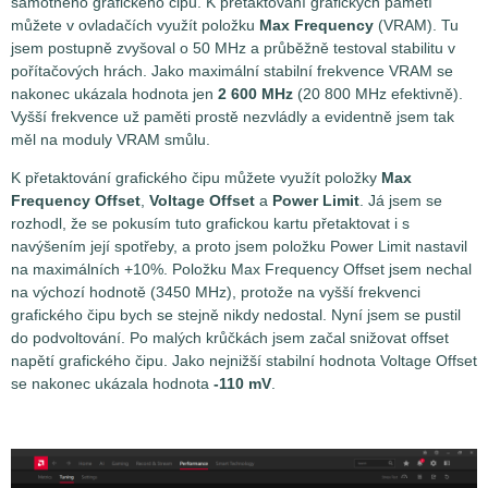
samotného grafického čipu. K přetaktování grafických pamětí
můžete v ovladačích využít položku
Max Frequency
(VRAM). Tu
jsem postupně zvyšoval o 50 MHz a průběžně testoval stabilitu v
pořítačových hrách. Jako maximální stabilní frekvence VRAM se
nakonec ukázala hodnota jen
2 600 MHz
(20 800 MHz efektivně).
Vyšší frekvence už paměti prostě nezvládly a evidentně jsem tak
měl na moduly VRAM smůlu.
K přetaktování grafického čipu můžete využít položky
Max
Frequency Offset
,
Voltage Offset
a
Power Limit
. Já jsem se
rozhodl, že se pokusím tuto grafickou kartu přetaktovat i s
navýšením její spotřeby, a proto jsem položku Power Limit nastavil
na maximálních +10%. Položku Max Frequency Offset jsem nechal
na výchozí hodnotě (3450 MHz), protože na vyšší frekvenci
grafického čipu bych se stejně nikdy nedostal. Nyní jsem se pustil
do podvoltování. Po malých krůčkách jsem začal snižovat offset
napětí grafického čipu. Jako nejnižší stabilní hodnota Voltage Offset
se nakonec ukázala hodnota
-110 mV
.