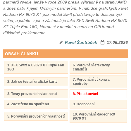
partnerů Nvidie, jenže v roce 2009 přešla výhradně na stranu AMD
a dnes patří k jejím klíčovým partnerům. V nabídce grafických karet
Radeon RX 9070 XT pak model Swift představuje tu dostupnější
volbu, a jedním z jeho zástupců je také XFX Swift Radeon RX 9070
XT Triple Fan 16G, kterou si v dnešní recenzi na GPUreport
důkladně proklepneme.
Pavel Šantrůček
17.06.2026
OBSAH ČLÁNKU
1. XFX Swift RX 9070 XT Triple Fan
6. Porovnání efektivity
16G
chladičů
7. Porovnání výkonu a
2. Jak se testují grafické karty
spotřeby
3. Testy provozních vlastností
8. Přetaktování
4. Zaostřeno na spotřebu
9. Hodnocení
10. Porovnání Radeon RX
5. Porovnání provozních vlastností
9070 XT