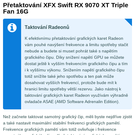
Přetaktování XFX Swift RX 9070 XT Triple
Fan 16G
Taktování Radeonů
K efektivnímu přetaktování grafických karet Radeon
vám pouhé navýšení frekvence a limitu spotřeby stačit
nebude a budete si muset pohrát také s napětím
grafického čipu. Díky snížení napětí GPU se můžete
dostat ještě k vyšším frekvencím grafického čipu a tím
i k vyššímu výkonu. Snížením napětí grafického čipu
totiž snížíte také jeho spotřebu a ten pak může
dosahovat vyšších frekvencí, protože bude mít k
hranici limitu spotřeby větší rezervu. Jako nástroj k
taktování grafických karet Radeon využívám výhradně
ovladače ASAE (AMD Software Adrenalin Edition).
Než začnete taktovat samotný grafický čip, měli byste nejdříve zjistit
a také nastavit maximální stabilní frekvenci grafických pamětí.
Frekvence grafických pamětí vám totiž ovlivňuje i frekvence