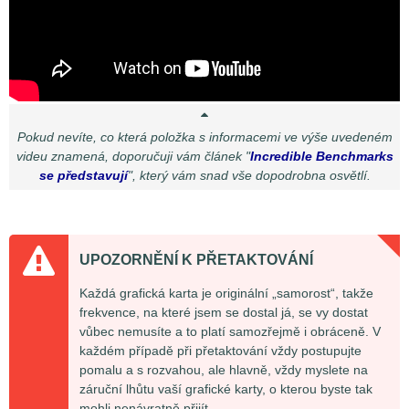
Pokud nevíte, co která položka s informacemi ve výše uvedeném
videu znamená, doporučuji vám článek "
Incredible Benchmarks
se představují
", který vám snad vše dopodrobna osvětlí.
UPOZORNĚNÍ K PŘETAKTOVÁNÍ
Každá grafická karta je originální „samorost“, takže
frekvence, na které jsem se dostal já, se vy dostat
vůbec nemusíte a to platí samozřejmě i obráceně. V
každém případě při přetaktování vždy postupujte
pomalu a s rozvahou, ale hlavně, vždy myslete na
záruční lhůtu vaší grafické karty, o kterou byste tak
mohli nenávratně přijít.