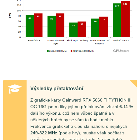
Výsledky přetaktování
Z grafické karty Gainward RTX 5060 Ti PYTHON III
OC 16G jsem díky jejímu přetaktování získal
6-11 %
dalšího výkonu, což není vůbec špatné a v
některých hrách by se vám to hodit mohlo.
Frekvence grafického čipu šla nahoru o nějakých
249-322 MHz
(podle hry), musíte však počítat s
nárůstem spotřeby grafické karty. Na spotřebě