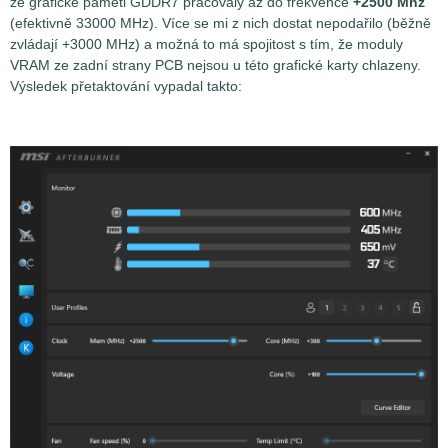
že grafické paměti GDDR7 pracovaly až do frekvence
+2500 Mhz
(efektivně 33000 MHz). Více se mi z nich dostat nepodařilo (běžně
zvládají +3000 MHz) a možná to má spojitost s tím, že moduly
VRAM ze zadní strany PCB nejsou u této grafické karty chlazeny.
Výsledek přetaktování vypadal takto: