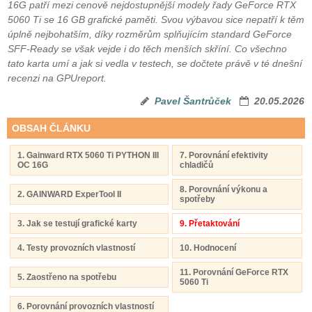
16G patří mezi cenově nejdostupnější modely řady GeForce RTX
5060 Ti se 16 GB grafické paměti. Svou výbavou sice nepatří k těm
úplně nejbohatším, díky rozměrům splňujícím standard GeForce
SFF-Ready se však vejde i do těch menších skříní. Co všechno
tato karta umí a jak si vedla v testech, se dočtete právě v té dnešní
recenzi na GPUreport.
Pavel Šantrůček
20.05.2026
OBSAH ČLÁNKU
1. Gainward RTX 5060 Ti PYTHON III
7. Porovnání efektivity
OC 16G
chladičů
8. Porovnání výkonu a
2. GAINWARD ExperTool II
spotřeby
3. Jak se testují grafické karty
9. Přetaktování
4. Testy provozních vlastností
10. Hodnocení
11. Porovnání GeForce RTX
5. Zaostřeno na spotřebu
5060 Ti
6. Porovnání provozních vlastností