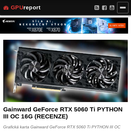
GPU
report
Gainward GeForce RTX 5060 Ti PYTHON
III OC 16G (RECENZE)
Grafická karta Gainward GeForce RTX 5060 Ti PYTHON III OC