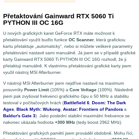
Přetaktování Gainward RTX 5060 Ti
PYTHON III OC 16G
U nových grafických karet GeForce RTX máte možnost k
přetaktování využít buďto funkce
OC Scanner
, která grafickou
kartu přetaktuje „automaticky“, nebo si můžete veškeré parametry
přetaktování nastavit sami manuálně. Já jsem se v případě grafické
karty Gainward RTX 5060 Ti PYTHON III OC 16G rozhodl, že ji
přetaktuji manuálně. K vlastnímu přetaktování grafické karty jsem
využil nástroj MSI Afterburner.
V nástroji MSI Afterburner jsem nejdříve nastavil na maximum
posuvníky
Power Limit
(105%) a
Core Voltage
(100%). Následně
jsem pak zvyšoval frekvenci grafického čipu o 50 MHz a stabilitu
testoval v počítačových hrách (
Battlefield 6
,
Doom: The Dark
Ages
,
Black Myth: Wukong
,
Avatar: Frontiers of Pandora
a
Baldur's Gate 3
). Jako poslední stabilní maximální frekvence se
nakonec ukázala hodnota
+300 MHz
(tedy boost 2962 MHz).
Přetaktování grafických pamětí jsem prováděl obdobně. Mohu říci,