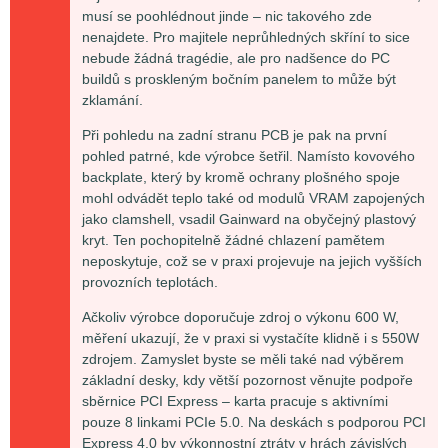
musí se poohlédnout jinde – nic takového zde
nenajdete. Pro majitele neprůhledných skříní to sice
nebude žádná tragédie, ale pro nadšence do PC
buildů s proskleným bočním panelem to může být
zklamání.
Při pohledu na zadní stranu PCB je pak na první
pohled patrné, kde výrobce šetřil. Namísto kovového
backplate, který by kromě ochrany plošného spoje
mohl odvádět teplo také od modulů VRAM zapojených
jako clamshell, vsadil Gainward na obyčejný plastový
kryt. Ten pochopitelně žádné chlazení pamětem
neposkytuje, což se v praxi projevuje na jejich vyšších
provozních teplotách.
Ačkoliv výrobce doporučuje zdroj o výkonu 600 W,
měření ukazují, že v praxi si vystačíte klidně i s 550W
zdrojem. Zamyslet byste se měli také nad výběrem
základní desky, kdy větší pozornost věnujte podpoře
sběrnice PCI Express – karta pracuje s aktivními
pouze 8 linkami PCIe 5.0. Na deskách s podporou PCI
Express 4.0 by výkonnostní ztráty v hrách závislých