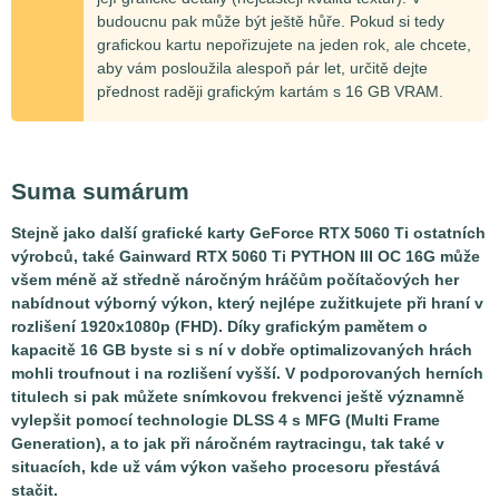
budoucnu pak může být ještě hůře. Pokud si tedy
grafickou kartu nepořizujete na jeden rok, ale chcete,
aby vám posloužila alespoň pár let, určitě dejte
přednost raději grafickým kartám s 16 GB VRAM.
Suma sumárum
Stejně jako další grafické karty GeForce RTX 5060 Ti ostatních
výrobců, také Gainward RTX 5060 Ti PYTHON III OC 16G může
všem méně až středně náročným hráčům počítačových her
nabídnout výborný výkon, který nejlépe zužitkujete při hraní v
rozlišení 1920x1080p (FHD). Díky grafickým pamětem o
kapacitě 16 GB byste si s ní v dobře optimalizovaných hrách
mohli troufnout i na rozlišení vyšší. V podporovaných herních
titulech si pak můžete snímkovou frekvenci ještě významně
vylepšit pomocí technologie DLSS 4 s MFG (Multi Frame
Generation), a to jak při náročném raytracingu, tak také v
situacích, kde už vám výkon vašeho procesoru přestává
stačit.