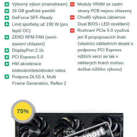
Výborný výkon (mainstream)
Moduly VRAM ze zadní
16 GB grafické paměti
strany PCB nejsou chlazeny
Chudší výbava (absence
GeForce SFF-Ready
Dual BIOS i LED osvětlení)
Limit spotřeby až 190 W (pro
Rozhraní PCIe 5.0 využívá
lepší OC)
jen 8 propojovacích linek
ZERO RPM FAN (semi-
(vlastníci základních desek s
pasivní chlazení)
podporou PCI Express
DisplayPort 2.1b
nižších verzí se tak v
PCI Express 5.0
některých hrách mohou
HW akcelerace
dočkat nižšího výkonu)
kódování/dekódování videa
Podpora DLSS 4, Multi
Frame Generation, Reflex 2
75%