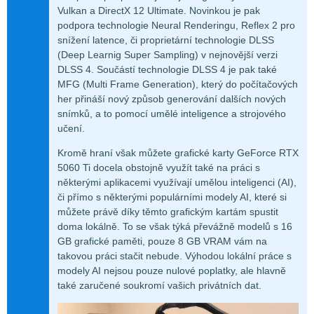
Vulkan a DirectX 12 Ultimate. Novinkou je pak
podpora technologie Neural Renderingu, Reflex 2 pro
snížení latence, či proprietární technologie DLSS
(Deep Learnig Super Sampling) v nejnovější verzi
DLSS 4. Součástí technologie DLSS 4 je pak také
MFG (Multi Frame Generation), který do počítačových
her přináší nový způsob generování dalších nových
snímků, a to pomocí umělé inteligence a strojového
učení.
Kromě hraní však můžete grafické karty GeForce RTX
5060 Ti docela obstojně využít také na práci s
některými aplikacemi využívají umělou inteligenci (AI),
či přímo s některými populárními modely AI, které si
můžete právě díky těmto grafickým kartám spustit
doma lokálně. To se však týká převážně modelů s 16
GB grafické paměti, pouze 8 GB VRAM vám na
takovou práci stačit nebude. Výhodou lokální práce s
modely AI nejsou pouze nulové poplatky, ale hlavně
také zaručené soukromí vašich privátních dat.