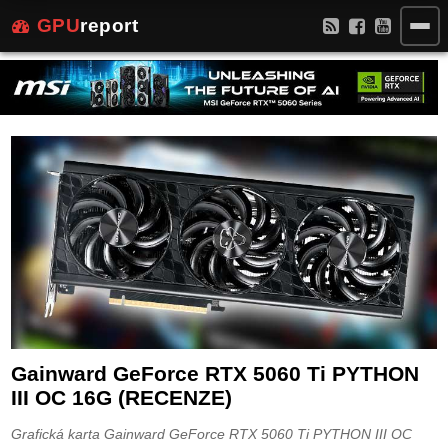
GPU
report
Gainward GeForce RTX 5060 Ti PYTHON
III OC 16G (RECENZE)
Grafická karta Gainward GeForce RTX 5060 Ti PYTHON III OC