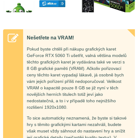
Nešetřete na VRAM!
Pokud byste chtěli při nákupu grafických karet
GeForce RTX 5060 Ti ušetřit, valná většina modelů
těchto grafických karet je vydávána také ve verzi s
8 GB grafické paměti (VRAM). Ačkoliv pořizovací
ceny těchto karet vypadají lákavě, já osobně bych
vám jejich pořízení příliš nedoporučoval. Velikost
VRAM o kapacitě pouze 8 GB se již nyní v těch
novějších herních titulech totiž jeví jako
nedostatečná, a to i v případě toho nejnižšího
rozlišení 1920x1080.
To sice automaticky neznamená, že byste si takové
hry s těmito grafickými kartami nezahráli, budete
však muset vždy sáhnout do nastavení hry a snížit
její grafické detaily (nejčastěji kvalitu textur). V