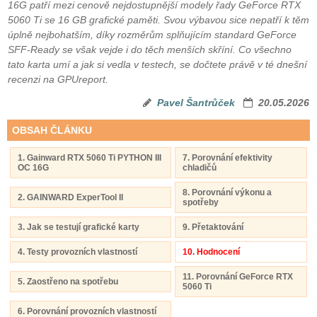
16G patří mezi cenově nejdostupnější modely řady GeForce RTX
5060 Ti se 16 GB grafické paměti. Svou výbavou sice nepatří k těm
úplně nejbohatším, díky rozměrům splňujícím standard GeForce
SFF-Ready se však vejde i do těch menších skříní. Co všechno
tato karta umí a jak si vedla v testech, se dočtete právě v té dnešní
recenzi na GPUreport.
Pavel Šantrůček
20.05.2026
OBSAH ČLÁNKU
1. Gainward RTX 5060 Ti PYTHON III
7. Porovnání efektivity
OC 16G
chladičů
8. Porovnání výkonu a
2. GAINWARD ExperTool II
spotřeby
3. Jak se testují grafické karty
9. Přetaktování
4. Testy provozních vlastností
10. Hodnocení
11. Porovnání GeForce RTX
5. Zaostřeno na spotřebu
5060 Ti
6. Porovnání provozních vlastností