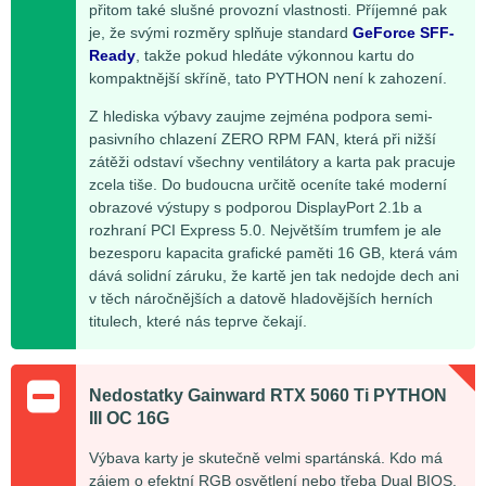
přitom také slušné provozní vlastnosti. Příjemné pak
je, že svými rozměry splňuje standard
GeForce SFF-
Ready
, takže pokud hledáte výkonnou kartu do
kompaktnější skříně, tato PYTHON není k zahození.
Z hlediska výbavy zaujme zejména podpora semi-
pasivního chlazení ZERO RPM FAN, která při nižší
zátěži odstaví všechny ventilátory a karta pak pracuje
zcela tiše. Do budoucna určitě oceníte také moderní
obrazové výstupy s podporou DisplayPort 2.1b a
rozhraní PCI Express 5.0. Největším trumfem je ale
bezesporu kapacita grafické paměti 16 GB, která vám
dává solidní záruku, že kartě jen tak nedojde dech ani
v těch náročnějších a datově hladovějších herních
titulech, které nás teprve čekají.
Nedostatky Gainward RTX 5060 Ti PYTHON
III OC 16G
Výbava karty je skutečně velmi spartánská. Kdo má
zájem o efektní RGB osvětlení nebo třeba Dual BIOS,