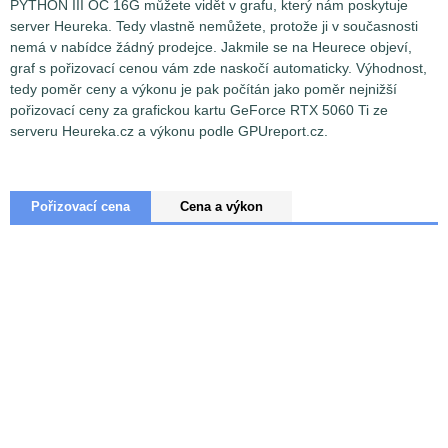
PYTHON III OC 16G můžete vidět v grafu, který nám poskytuje
server Heureka. Tedy vlastně nemůžete, protože ji v současnosti
nemá v nabídce žádný prodejce. Jakmile se na Heurece objeví,
graf s pořizovací cenou vám zde naskočí automaticky. Výhodnost,
tedy poměr ceny a výkonu je pak počítán jako poměr nejnižší
pořizovací ceny za grafickou kartu GeForce RTX 5060 Ti ze
serveru Heureka.cz a výkonu podle GPUreport.cz.
Pořizovací cena
Cena a výkon