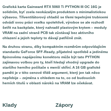
Grafická karta Gainward RTX 5060 Ti PYTHON III OC 16G je
solidním, byť zcela neokázalým produktem s minimalistickou
výbavou. Tříventilátorový chladič se třemi tepelnými trubicemi
odvádí svou práci vcelku spolehlivě, výrobce se ale rozhodl
šetřit na backplate, který nahradil plastovým krytem – moduly
VRAM na zadní straně PCB tak zůstávají bez aktivního
chlazení a jejich teploty to dávají patřičně znát.
Na druhou stranu, díky kompaktním rozměrům odpovídajícím
standardu GeForce SFF-Ready, přijatelné spotřebě a jedinému
8pinovému napájecímu konektoru může být tato PYTHON
zajímavou volbou pro ty, kteří hledají vhodný upgrade do
staršího herního počítače s menší skříní. A 16 GB grafické
paměti je v této cenové třídě argument, který jen tak něco
nepřebije – zejména s ohledem na to, co od budoucích
herních titulů v oblasti nároků na VRAM lze očekávat.
Klady
Zápory