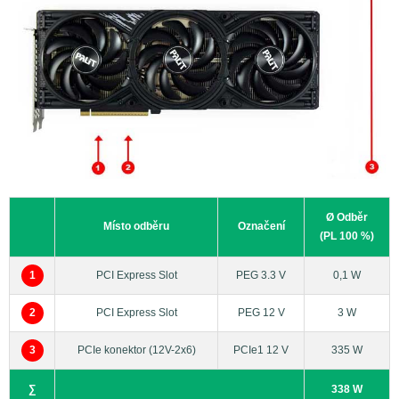
Ø Odběr
Místo odběru
Označení
(PL 100 %)
1
PCI Express Slot
PEG 3.3 V
0,1 W
2
PCI Express Slot
PEG 12 V
3 W
3
PCIe konektor (12V-2x6)
PCIe1 12 V
335 W
∑
338 W