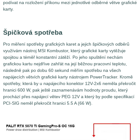
podívat na rozložení příkonu mezi jednotlivé odběrné větve grafické
karty.
Špičková spotřeba
Pro měření spotřeby grafických karet a jejich špičkových odběrů
využívám nástroj MSI Kombustor, který grafické karty vytěžuje
spojitou a téměř konstantní zátěží. Po jeho spuštění nechám
grafickou kartu nejdříve zahřát na její běžnou pracovní teplotu,
následně pak po dobu 60 sekund měřím spotřebu na všech
napájecích větvích grafické karty nástrojem PowerTracker. Kromě
spotřeby, která by u napájecího konektor 12V-2x6 neměla překročit
hranici 600 W, pak ještě zaznamenávám hodnoty proudu, který
prochází přes napájecí větev PEG 12V a který by podle specifikací
PCI-SIG neměl překročit hranici 5.5 A (66 W).