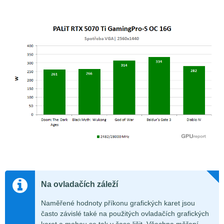
Na ovladačích záleží
Naměřené hodnoty příkonu grafických karet jsou
často závislé také na použitých ovladačích grafických
karet a mohou se tak v čase lišit. Všechna měření