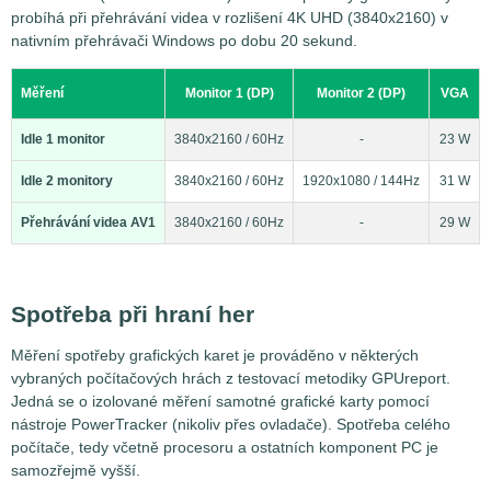
probíhá při přehrávání videa v rozlišení 4K UHD (3840x2160) v
nativním přehrávači Windows po dobu 20 sekund.
Měření
Monitor 1 (DP)
Monitor 2 (DP)
VGA
Idle 1 monitor
3840x2160 / 60Hz
-
23 W
Idle 2 monitory
3840x2160 / 60Hz
1920x1080 / 144Hz
31 W
Přehrávání videa AV1
3840x2160 / 60Hz
-
29 W
Spotřeba při hraní her
Měření spotřeby grafických karet je prováděno v některých
vybraných počítačových hrách z testovací metodiky GPUreport.
Jedná se o izolované měření samotné grafické karty pomocí
nástroje PowerTracker (nikoliv přes ovladače). Spotřeba celého
počítače, tedy včetně procesoru a ostatních komponent PC je
samozřejmě vyšší.