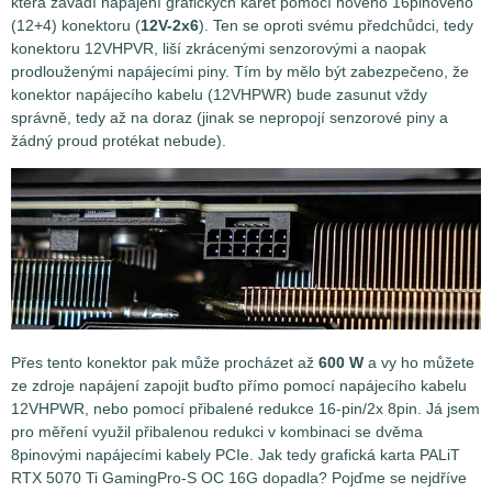
která zavádí napájení grafických karet pomocí nového 16pinového
(12+4) konektoru (
12V-2x6
). Ten se oproti svému předchůdci, tedy
konektoru 12VHPVR, liší zkrácenými senzorovými a naopak
prodlouženými napájecími piny. Tím by mělo být zabezpečeno, že
konektor napájecího kabelu (12VHPWR) bude zasunut vždy
správně, tedy až na doraz (jinak se nepropojí senzorové piny a
žádný proud protékat nebude).
Přes tento konektor pak může procházet až
600 W
a vy ho můžete
ze zdroje napájení zapojit buďto přímo pomocí napájecího kabelu
12VHPWR, nebo pomocí přibalené redukce 16-pin/2x 8pin. Já jsem
pro měření využil přibalenou redukci v kombinaci se dvěma
8pinovými napájecími kabely PCIe. Jak tedy grafická karta PALiT
RTX 5070 Ti GamingPro-S OC 16G dopadla? Pojďme se nejdříve