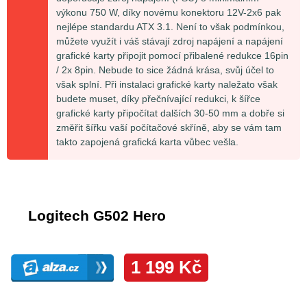
výkonu 750 W, díky novému konektoru 12V-2x6 pak
nejlépe standardu ATX 3.1. Není to však podmínkou,
můžete využít i váš stávají zdroj napájení a napájení
grafické karty připojit pomocí přibalené redukce 16pin
/ 2x 8pin. Nebude to sice žádná krása, svůj účel to
však splní. Při instalaci grafické karty naležato však
budete muset, díky přečnívající redukci, k šířce
grafické karty připočítat dalších 30-50 mm a dobře si
změřit šířku vaší počítačové skříně, aby se vám tam
takto zapojená grafická karta vůbec vešla.