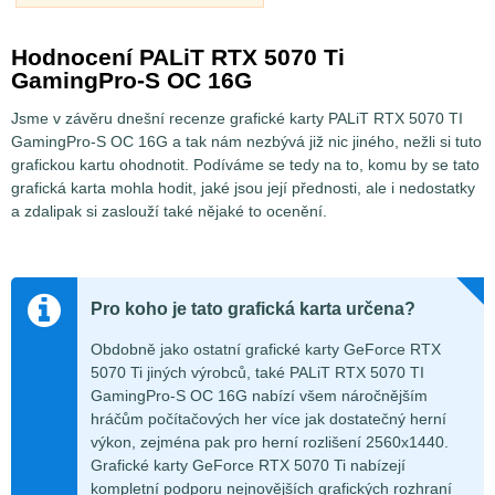
Hodnocení PALiT RTX 5070 Ti
GamingPro-S OC 16G
Jsme v závěru dnešní recenze grafické karty PALiT RTX 5070 TI
GamingPro-S OC 16G a tak nám nezbývá již nic jiného, nežli si tuto
grafickou kartu ohodnotit. Podíváme se tedy na to, komu by se tato
grafická karta mohla hodit, jaké jsou její přednosti, ale i nedostatky
a zdalipak si zaslouží také nějaké to ocenění.
Pro koho je tato grafická karta určena?
Obdobně jako ostatní grafické karty GeForce RTX
5070 Ti jiných výrobců, také PALiT RTX 5070 TI
GamingPro-S OC 16G nabízí všem náročnějším
hráčům počítačových her více jak dostatečný herní
výkon, zejména pak pro herní rozlišení 2560x1440.
Grafické karty GeForce RTX 5070 Ti nabízejí
kompletní podporu nejnovějších grafických rozhraní