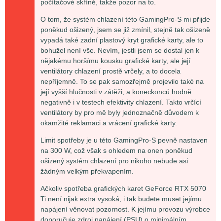
počítačové skříně, takže pozor na to.
O tom, že systém chlazení této GamingPro-S mi přijde
poněkud ošizený, jsem se již zmínil, stejně tak ošizeně
vypadá také zadní plastový kryt grafické karty, ale to
bohužel není vše. Nevím, jestli jsem se dostal jen k
nějakému horšímu kousku grafické karty, ale její
ventilátory chlazení prostě vrčely, a to docela
nepříjemně. To se pak samozřejmě projevilo také na
její vyšší hlučnosti v zátěži, a koneckonců hodně
negativně i v testech efektivity chlazení. Takto vrčící
ventilátory by pro mě byly jednoznačně důvodem k
okamžité reklamaci a vrácení grafické karty.
Limit spotřeby je u této GamingPro-S pevně nastaven
na 300 W, což však s ohledem na onen poněkud
ošizený systém chlazení pro nikoho nebude asi
žádným velkým překvapením.
Ačkoliv spotřeba grafických karet GeForce RTX 5070
Ti není nijak extra vysoká, i tak budete muset jejímu
napájení věnovat pozornost. K jejímu provozu výrobce
doporučuje zdroj napájení (PSU) o minimálním