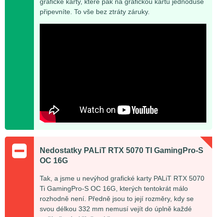
grafické karty, které pak na grafickou kartu jednoduše
připevníte. To vše bez ztráty záruky.
Nedostatky PALiT RTX 5070 TI GamingPro-S
OC 16G
Tak, a jsme u nevýhod grafické karty PALiT RTX 5070
Ti GamingPro-S OC 16G, kterých tentokrát málo
rozhodně není. Předně jsou to její rozměry, kdy se
svou délkou 332 mm nemusí vejít do úplně každé