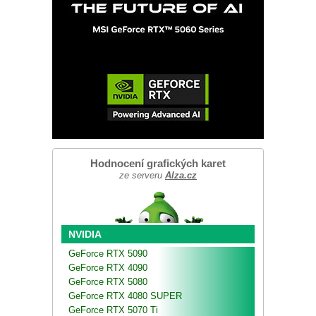
Hodnocení grafických karet
ze serveru
Alza.cz
NVIDIA
GeForce RTX 5090
GeForce RTX 4090
GeForce RTX 5080
GeForce RTX 4080 SUPER
GeForce RTX 5070 Ti