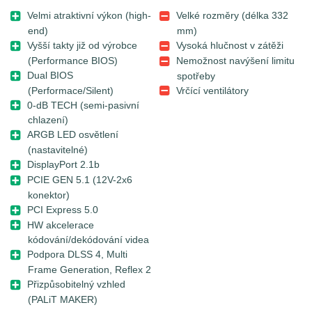
Velmi atraktivní výkon (high-
Velké rozměry (délka 332
end)
mm)
Vyšší takty již od výrobce
Vysoká hlučnost v zátěži
(Performance BIOS)
Nemožnost navýšení limitu
Dual BIOS
spotřeby
(Performace/Silent)
Vrčící ventilátory
0-dB TECH (semi-pasivní
chlazení)
ARGB LED osvětlení
(nastavitelné)
DisplayPort 2.1b
PCIE GEN 5.1 (12V-2x6
konektor)
PCI Express 5.0
HW akcelerace
kódování/dekódování videa
Podpora DLSS 4, Multi
Frame Generation, Reflex 2
Přizpůsobitelný vzhled
(PALiT MAKER)