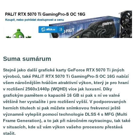
Suma sumárum
Stejně jako další grafické karty GeForce RTX 5070 Ti jiných
výrobců, také PALiT RTX 5070 Ti GamingPro-S OC 16G nabízí
všem náročnějším hráčům atraktivní výkon, který je pro hraní
v rozlišení 2560x1440p (WQHD) více jak luxusní. Díky
grafickým pamětem o kapacitě 16 GB si pak s ní ve valné
většině her vystačíte i pro rozlišení vyšší. V podporovaných
herních titulech si pak můžete snímkovou frekvenci ještě
významně vylepšit pomocí technologie DLSS 4 s MFG (Multi
Frame Generation), a to jak při náročném raytracingu, tak také
v situacích, kde už vám výkon vašeho procesoru přestává
stačit.