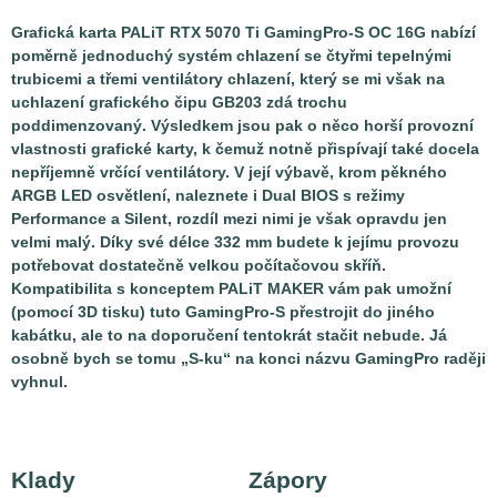
Grafická karta PALiT RTX 5070 Ti GamingPro-S OC 16G nabízí
poměrně jednoduchý systém chlazení se čtyřmi tepelnými
trubicemi a třemi ventilátory chlazení, který se mi však na
uchlazení grafického čipu GB203 zdá trochu
poddimenzovaný. Výsledkem jsou pak o něco horší provozní
vlastnosti grafické karty, k čemuž notně přispívají také docela
nepříjemně vrčící ventilátory. V její výbavě, krom pěkného
ARGB LED osvětlení, naleznete i Dual BIOS s režimy
Performance a Silent, rozdíl mezi nimi je však opravdu jen
velmi malý. Díky své délce 332 mm budete k jejímu provozu
potřebovat dostatečně velkou počítačovou skříň.
Kompatibilita s konceptem PALiT MAKER vám pak umožní
(pomocí 3D tisku) tuto GamingPro-S přestrojit do jiného
kabátku, ale to na doporučení tentokrát stačit nebude. Já
osobně bych se tomu „S-ku“ na konci názvu GamingPro raději
vyhnul.
Klady
Zápory