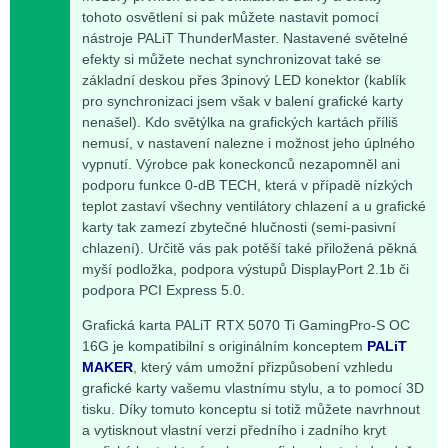
tohoto osvětlení si pak můžete nastavit pomocí
nástroje PALiT ThunderMaster. Nastavené světelné
efekty si můžete nechat synchronizovat také se
základní deskou přes 3pinový LED konektor (kablík
pro synchronizaci jsem však v balení grafické karty
nenašel). Kdo světýlka na grafických kartách příliš
nemusí, v nastavení nalezne i možnost jeho úplného
vypnutí. Výrobce pak koneckonců nezapomněl ani
podporu funkce 0-dB TECH, která v případě nízkých
teplot zastaví všechny ventilátory chlazení a u grafické
karty tak zamezí zbytečné hlučnosti (semi-pasivní
chlazení). Určitě vás pak potěší také přiložená pěkná
myší podložka, podpora výstupů DisplayPort 2.1b či
podpora PCI Express 5.0.
Grafická karta PALiT RTX 5070 Ti GamingPro-S OC
16G je kompatibilní s originálním konceptem
PALiT
MAKER
, který vám umožní přizpůsobení vzhledu
grafické karty vašemu vlastnímu stylu, a to pomocí 3D
tisku. Díky tomuto konceptu si totiž můžete navrhnout
a vytisknout vlastní verzi předního i zadního kryt