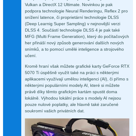
Vulkan a DirectX 12 Ultimate. Novinkou je pak
podpora technologie Neural Renderingu, Reflex 2 pro
snížení latence, či proprietární technologie DLSS
(Deep Learnig Super Sampling) v nejnovější verzi
DLSS 4. Součástí technologie DLSS 4 je pak také
MFG (Multi Frame Generation), který do počítačových
her přináší nový způsob generování dalších nových
snímků, a to pomocí umělé inteligence a strojového
učení.
Kromě hraní však můžete grafické karty GeForce RTX
5070 Ti úspěšně využít také na práci s některými
aplikacemi využívají umělou inteligenci (AI), či přímo s
některými populárními modely AI, které si můžete
právě díky těmto grafickým kartám spustit doma
lokálně. Výhodou lokální práce s modely AI nejsou
pouze nulové poplatky, ale hlavně také zaručené
soukromí vašich privátních dat.