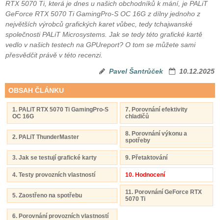
RTX 5070 Ti, která je dnes u našich obchodníků k mání, je PALiT
GeForce RTX 5070 Ti GamingPro-S OC 16G z dílny jednoho z
největších výrobců grafických karet vůbec, tedy tchajwanské
společnosti PALiT Microsystems. Jak se tedy této grafické kartě
vedlo v našich testech na GPUreport? O tom se můžete sami
přesvědčit právě v této recenzi.
Pavel Šantrůček
10.12.2025
OBSAH ČLÁNKU
1. PALiT RTX 5070 Ti GamingPro-S
7. Porovnání efektivity
OC 16G
chladičů
8. Porovnání výkonu a
2. PALiT ThunderMaster
spotřeby
3. Jak se testují grafické karty
9. Přetaktování
4. Testy provozních vlastností
10. Hodnocení
11. Porovnání GeForce RTX
5. Zaostřeno na spotřebu
5070 Ti
6. Porovnání provozních vlastností