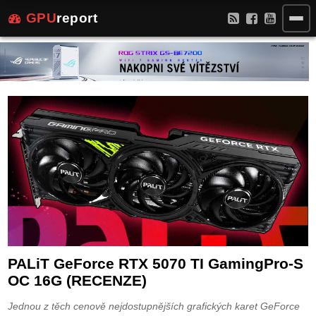
GPU
report
PALiT GeForce RTX 5070 TI GamingPro-S
OC 16G (RECENZE)
Jednou z těch cenově nejdostupnějších grafických karet GeForce