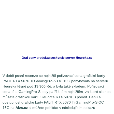
Graf ceny produktu
poskytuje server Heureka.cz
V době psaní recenze se nejnižší pořizovací cena grafické karty
PALiT RTX 5070 Ti GamingPro-S OC 16G pohybovala na serveru
Heureka těsně pod
19 900 Kč
, a byla také skladem. Pořizovací
cena této GamingPro-S tedy patří k těm nejnižším, za které si dnes
můžete grafickou kartu GeForce RTX 5070 Ti pořídit. Cenu a
dostupnost grafické karty PALiT RTX 5070 Ti GamingPro-S OC
16G na
Alza.cz
si můžete pohlídat v následujícím odkazu.