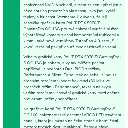
společnosti NVIDIA uchladí, ovšem za cenu přeci jen o
něco horších provozních vlastností, jako jsou vyšší
teploty a hlučnost. Vezmeme-li v úvahu, že její
sestřička grafická karta PALiT RTX 5070 Ti
GamingPro OC 16G pro své chlazení využívá služeb
výparníkové komory s osmi kompozitními trubicemi a
k tomu také nové ventilátory TurboFan 4.0, tato „S-
ková“ verze mi pak přijde až moc nezdravě ošizená.
Výbava grafické karty PALiT RTX 5070 Ti GamingPro-
S OC 16G je bohatá, a vy tak můžete počítat
například i s podporou Dual BIOS s režimy
Performance a Silent. Ty se však od sebe liší pouze
drobným rozdílem v boost frekvenci (30 MHz ve
prospěch režimu Performance), takže s nějakým
větším rozdílem v chování grafické karty mezi oběma
provozními režimy nepočítejte.
Na grafické kartě PALiT RTX 5070 Ti GamingPro-S
OC 16G naleznete také decentní ARGB LED osvětlení
panelu, který je umístěn na čelní straně v horní části
mezery prvních dvou ventilátorů. Barvy a efekty