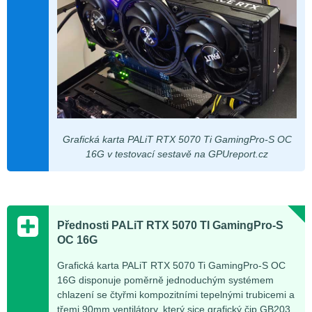
Grafická karta PALiT RTX 5070 Ti GamingPro-S OC
16G v testovací sestavě na GPUreport.cz
Přednosti PALiT RTX 5070 TI GamingPro-S
OC 16G
Grafická karta PALiT RTX 5070 Ti GamingPro-S OC
16G disponuje poměrně jednoduchým systémem
chlazení se čtyřmi kompozitními tepelnými trubicemi a
třemi 90mm ventilátory, který sice grafický čip GB203