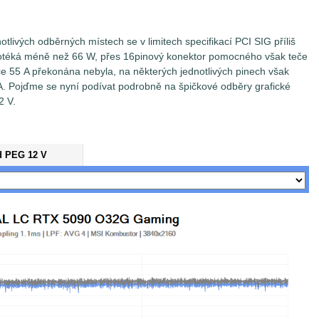
tlivých odběrných místech se v limitech specifikací PCI SIG příliš
protéká méně než 66 W, přes 16pinový konektor pomocného však teče
e 55 A překonána nebyla, na některých jednotlivých pinech však
2 A. Pojďme se nyní podívat podrobně na špičkové odběry grafické
2 V.
d PEG 12 V