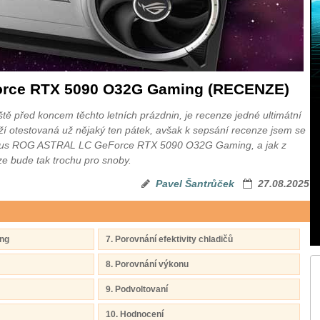
rce RTX 5090 O32G Gaming (RECENZE)
ště před koncem těchto letních prázdnin, je recenze jedné ultimátní
eží otestovaná už nějaký ten pátek, avšak k sepsání recenze jsem se
u Asus ROG ASTRAL LC GeForce RTX 5090 O32G Gaming, a jak z
nze bude tak trochu pro snoby.
Pavel Šantrůček
27.08.2025
ng
7. Porovnání efektivity chladičů
8. Porovnání výkonu
9. Podvoltovaní
10. Hodnocení