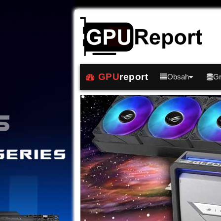
GPU
report
Obsah
Gr