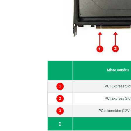
Místo odběru
1
PCI Express Slo
2
PCI Express Slo
3
PCIe konektor (12V-
∑