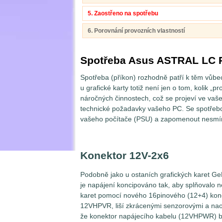
5. Zaostřeno na spotřebu
6. Porovnání provozních vlastností
Spotřeba Asus ASTRAL LC 
Spotřeba (příkon) rozhodně patří k těm vůbe
u grafické karty totiž není jen o tom, kolik „p
náročných činnostech, což se projeví ve vaše
technické požadavky vašeho PC. Se spotřebo
vašeho počítače (PSU) a zapomenout nesmím
Konektor 12V-2x6
Podobně jako u ostaních grafických karet
je napájení koncipováno tak, aby splňovalo ne
karet pomocí nového 16pinového (12+4) kon
12VHPVR, liší zkrácenými senzorovými a nao
že konektor napájecího kabelu (12VHPWR) bu