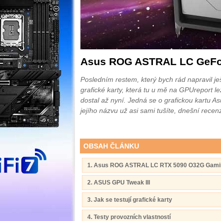
Asus ROG ASTRAL LC GeFo
Posledním restem, který bych rád napravil je
grafické karty, která tu u mě na GPUreport l
dostal až nyní. Jedná se o grafickou kart
jejího názvu už asi sami tušíte, dnešní rece
OBSAH ČLÁNKU
1. Asus ROG ASTRAL LC RTX 5090 O32G Gami
2. ASUS GPU Tweak III
3. Jak se testují grafické karty
4. Testy provozních vlastností