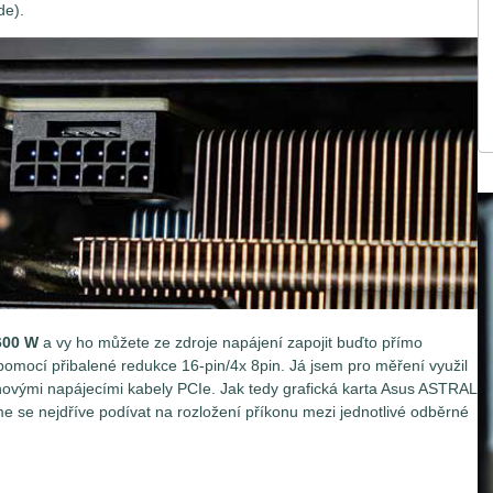
de).
600 W
a vy ho můžete ze zdroje napájení zapojit buďto přímo
ocí přibalené redukce 16-pin/4x 8pin. Já jsem pro měření využil
inovými napájecími kabely PCIe. Jak tedy grafická karta Asus ASTRAL
e nejdříve podívat na rozložení příkonu mezi jednotlivé odběrné