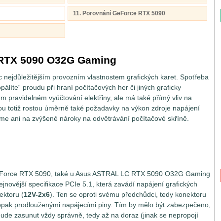
11. Porovnání GeForce RTX 5090
RTX 5090 O32G Gaming
c nejdůležitějším provozním vlastnostem grafických karet. Spotřeba
ropálíte“ proudu při hraní počítačových her či jiných graficky
m pravidelném vyúčtování elektřiny, ale má také přímý vliv na
u totiž rostou úměrně také požadavky na výkon zdroje napájení
e ani na zvýšené nároky na odvětrávání počítačové skříně.
 GeForce RTX 5090, také u Asus ASTRAL LC RTX 5090 O32G Gaming
jnovější specifikace PCIe 5.1, která zavádí napájení grafických
ektoru (
12V-2x6
). Ten se oproti svému předchůdci, tedy konektoru
pak prodlouženými napájecími piny. Tím by mělo být zabezpečeno,
de zasunut vždy správně, tedy až na doraz (jinak se nepropojí