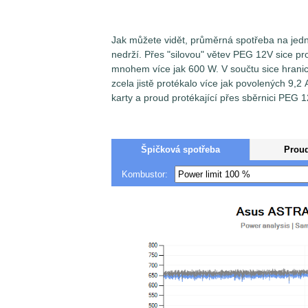
Jak můžete vidět, průměrná spotřeba na jedno
nedrží. Přes "silovou" větev PEG 12V sice 
mnohem více jak 600 W. V součtu sice hranic
zcela jistě protékalo více jak povolených 9,
karty a proud protékající přes sběrnici PEG 1
Špičková spotřeba
Prou
Kombustor: