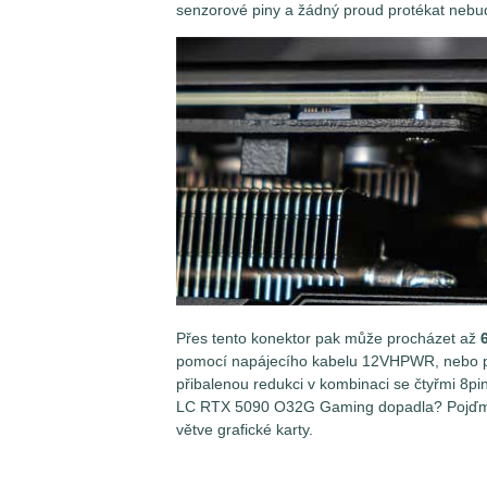
senzorové piny a žádný proud protékat nebu
Přes tento konektor pak může procházet až
pomocí napájecího kabelu 12VHPWR, nebo pom
přibalenou redukci v kombinaci se čtyřmi 8p
LC RTX 5090 O32G Gaming dopadla? Pojďme s
větve grafické karty.