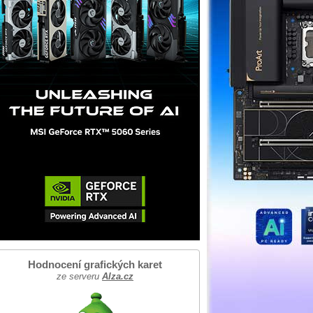
Hodnocení grafických karet
ze serveru
Alza.cz