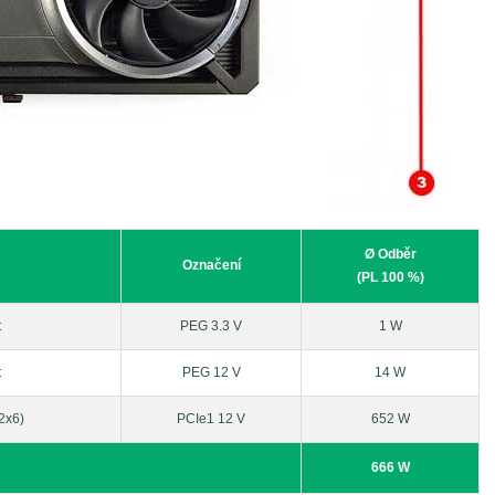
Ø Odběr
Označení
(PL 100 %)
t
PEG 3.3 V
1 W
t
PEG 12 V
14 W
2x6)
PCIe1 12 V
652 W
666 W