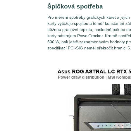
Špičková spotřeba
Pro měření spotřeby grafických karet a jejic
karty vytěžuje spojitou a téměř konstantní zá
běžnou pracovní teplotu, následně pak po d
karty nástrojem PowerTracker. Kromě spotřeb
600 W, pak ještě zaznamenávám hodnoty prou
specifikací PCI-SIG neměl překročit hranici 5