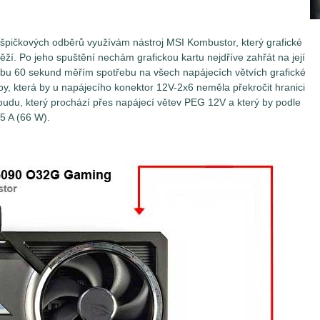
h špičkových odběrů využívám nástroj MSI Kombustor, který grafické
těží. Po jeho spuštění nechám grafickou kartu nejdříve zahřát na její
obu 60 sekund měřím spotřebu na všech napájecích větvích grafické
y, která by u napájecího konektor 12V-2x6 neměla překročit hranici
du, který prochází přes napájecí větev PEG 12V a který by podle
.5 A (66 W).