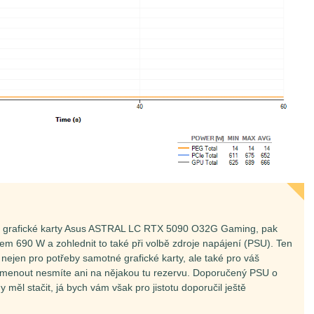
r grafické karty Asus ASTRAL LC RTX 5090 O32G Gaming, pak
lem 690 W a zohlednit to také při volbě zdroje napájení (PSU). Ten
nejen pro potřeby samotné grafické karty, ale také pro váš
omenout nesmíte ani na nějakou tu rezervu. Doporučený PSU o
měl stačit, já bych vám však pro jistotu doporučil ještě