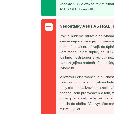
konektoru 12V-2x6 se tak minimal
ASUS GPU Tweak III.
Nedostatky Asus ASTRAL 
Pokud budeme mluvit o nevýhodá
zjevně největší jsou její rozměr
nemusí se tak nutně vejít do úpln
vám mohou plést šuplíky na HDD č
její hmotnosti téměř 3 kg, pak ne
zamezí jejímu nadměrnému průhyb
vylomení.
V režimu Performance je hlučnost
nekoresponduje s tím, jak mohutn
testy sice aktualizován na nejnov
osobně jsem přesvědčen o tom, že
vůbec představit, že by takto šp
pustila do oběhu. Vše vyřešíte sa
režimu Quiet.