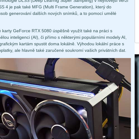
technologie DLSS (Deep Learnig Super Sampling) v nejnovější verzi
S 4 je pak také MFG (Multi Frame Generation), který do
působ generování dalších nových snímků, a to pomocí umělé
é karty GeForce RTX 5080 úspěšně využít také na práci s
lou inteligenci (AI), či přímo s některými populárními modely AI,
grafickým kartám spustit doma lokálně. Výhodou lokální práce s
latky, ale hlavně také zaručené soukromí vašich privátních dat.