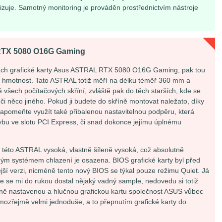
izuje. Samotný monitoring je prováděn prostřednictvím nástroje
RTX 5080 O16G Gaming
ch grafické karty Asus ASTRAL RTX 5080 O16G Gaming, pak tou
y a hmotnost. Tato ASTRAL totiž měří na délku téměř 360 mm a
ě všech počítačových skříní, zvláště pak do těch starších, kde se
i něco jiného. Pokud ji budete do skříně montovat naležato, díky
zapomeňte využít také přibalenou nastavitelnou podpěru, která
u ve slotu PCI Express, či snad dokonce jejímu úplnému
 této ASTRAL vysoká, vlastně šíleně vysoká, což absolutně
ým systémem chlazení je osazena. BIOS grafické karty byl před
ější verzi, nicméně tento nový BIOS se týkal pouze režimu Quiet. Já
 se mi do rukou dostal nějaký vadný sample, nedovedu si totiž
atně nastavenou a hlučnou grafickou kartu společnost ASUS vůbec
mozřejmě velmi jednoduše, a to přepnutím grafické karty do