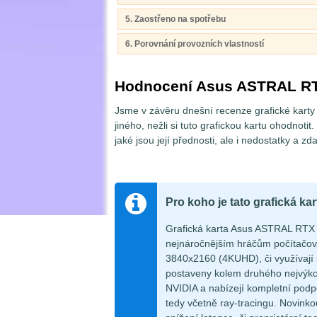
5. Zaostřeno na spotřebu
6. Porovnání provozních vlastností
Hodnocení Asus ASTRAL R
Jsme v závěru dnešní recenze grafické kar
jiného, nežli si tuto grafickou kartu ohodnoti
jaké jsou její přednosti, ale i nedostatky a zd
Pro koho je tato grafická ka
Grafická karta Asus ASTRAL RTX
nejnáročnějším hráčům počítačovýc
3840x2160 (4KUHD), či využívají 
postaveny kolem druhého nejvýko
NVIDIA a nabízejí kompletní podpo
tedy včetně ray-tracingu. Novink