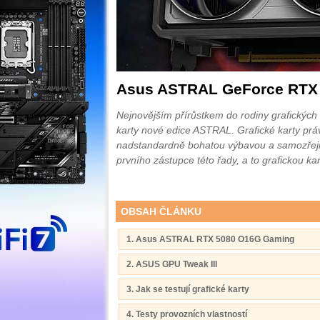
Asus ASTRAL GeForce RTX
Nejnovějším přírůstkem do rodiny grafických
karty nové edice ASTRAL. Grafické karty prá
nadstandardně bohatou výbavou a samozřej
prvního zástupce této řady, a to graficko
OBSAH ČLÁNKU
1. Asus ASTRAL RTX 5080 O16G Gaming
2. ASUS GPU Tweak III
3. Jak se testují grafické karty
4. Testy provozních vlastností