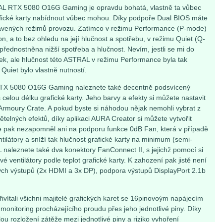
AL RTX 5080 O16G Gaming je opravdu bohatá, vlastně ta vůbec
afické karty nabídnout vůbec mohou. Díky podpoře Dual BIOS máte
avených režimů provozu. Zatímco v režimu Performance (P-mode)
on, a to bez ohledu na její hlučnost a spotřebu, v režimu Quiet (Q-
ednostněna nižší spotřeba a hlučnost. Nevím, jestli se mi do
ek, ale hlučnost této ASTRAL v režimu Performance byla tak
 Quiet bylo vlastně nutností.
RTX 5080 O16G Gaming naleznete také decentně podsvícený
elou délku grafické karty. Jeho barvy a efekty si můžete nastavit
rmoury Crate. A pokud byste si náhodou nějak nemohli vybrat z
telných efektů, díky aplikaci AURA Creator si můžete vytvořit
bce pak nezapomněl ani na podporu funkce 0dB Fan, která v případě
tilátory a sníží tak hlučnost grafické karty na minimum (semi-
 naleznete také dva konektory FanConnect II, s jejichž pomocí si
 ventilátory podle teplot grafické karty. K zahození pak jistě není
ých výstupů (2x HDMI a 3x DP), podpora výstupů DisplayPort 2.1b
řivítali všichni majitelé grafických karet se 16pinovoým napájecím
monitoring procházejícího proudu přes jeho jednotlivé piny. Díky
u rozložení zátěže mezi jednotlivé piny a riziko vyhoření