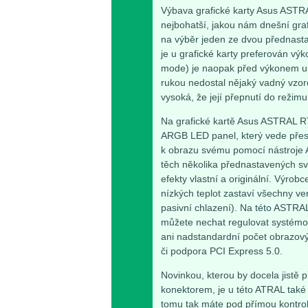
Výbava grafické karty Asus ASTR
nejbohatší, jakou nám dnešní gr
na výběr jeden ze dvou přednast
je u grafické karty preferován výk
mode) je naopak před výkonem upř
rukou nedostal nějaký vadný vzor
vysoká, že její přepnutí do režimu
Na grafické kartě Asus ASTRAL 
ARGB LED panel, který vede přes c
k obrazu svému pomocí nástroje A
těch několika přednastavených svě
efekty vlastní a originální. Výro
nízkých teplot zastaví všechny ven
pasivní chlazení). Na této ASTRAL
můžete nechat regulovat systémové
ani nadstandardní počet obrazov
či podpora PCI Express 5.0.
Novinkou, kterou by docela jistě p
konektorem, je u této ATRAL také 
tomu tak máte pod přímou kontrolo