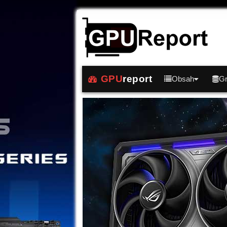
GPU
report
Obsah
Gr