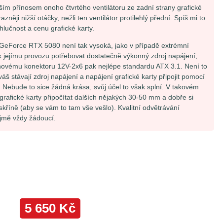
tším přínosem onoho čtvrtého ventilátoru ze zadní strany grafické
zněji nižší otáčky, nežli ten ventilátor protilehlý přední. Spíš mi to
 hlučnost a cenu grafické karty.
t GeForce RTX 5080 není tak vysoká, jako v případě extrémní
 jejímu provozu potřebovat dostatečně výkonný zdroj napájení,
novému konektoru 12V-2x6 pak nejlépe standardu ATX 3.1. Není to
š stávají zdroj napájení a napájení grafické karty připojit pomocí
. Nebude to sice žádná krása, svůj účel to však splní. V takovém
grafické karty připočítat dalších nějakých 30-50 mm a dobře si
skříně (aby se vám to tam vše vešlo). Kvalitní odvětrávání
jmě vždy žádoucí.