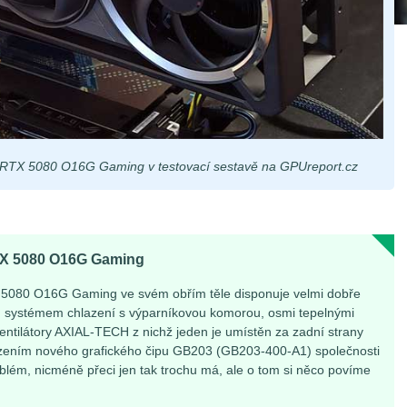
 RTX 5080 O16G Gaming v testovací sestavě na GPUreport.cz
X 5080 O16G Gaming
 5080 O16G Gaming ve svém obřím těle disponuje velmi dobře
 systémem chlazení s výparníkovou komorou, osmi tepelnými
ventilátory AXIAL-TECH z nichž jeden je umístěn za zadní strany
lazením nového grafického čipu GB203 (GB203-400-A1) společnosti
blém, nicméně přeci jen tak trochu má, ale o tom si něco povíme