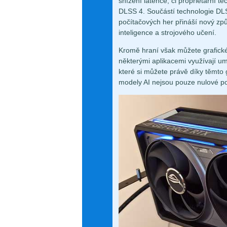
snížení latence, či proprietární 
DLSS 4. Součástí technologie DLS
počítačových her přináší nový z
inteligence a strojového učení.
Kromě hraní však můžete grafick
některými aplikacemi využívají umě
které si můžete právě díky těmto 
modely AI nejsou pouze nulové pop