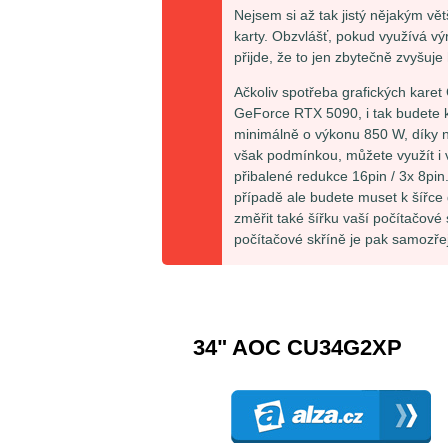
Nejsem si až tak jistý nějakým vě
karty. Obzvlášť, pokud využívá výra
přijde, že to jen zbytečně zvyšuje
Ačkoliv spotřeba grafických kare
GeForce RTX 5090, i tak budete k
minimálně o výkonu 850 W, díky 
však podmínkou, můžete využít i vá
přibalené redukce 16pin / 3x 8pin
případě ale budete muset k šířce 
změřit také šířku vaší počítačové 
počítačové skříně je pak samozře