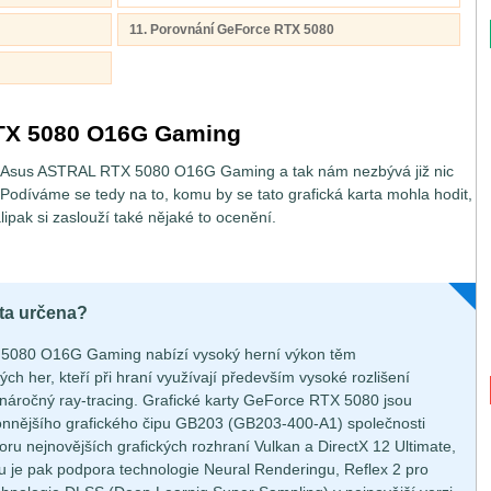
11. Porovnání GeForce RTX 5080
TX 5080 O16G Gaming
ty Asus ASTRAL RTX 5080 O16G Gaming a tak nám nezbývá již nic
t. Podíváme se tedy na to, komu by se tato grafická karta mohla hodit,
alipak si zaslouží také nějaké to ocenění.
rta určena?
 5080 O16G Gaming nabízí vysoký herní výkon těm
h her, kteří při hraní využívají především vysoké rozlišení
náročný ray-tracing. Grafické karty GeForce RTX 5080 jsou
nnějšího grafického čipu GB203 (GB203-400-A1) společnosti
ru nejnovějších grafických rozhraní Vulkan a DirectX 12 Ultimate,
ou je pak podpora technologie Neural Renderingu, Reflex 2 pro