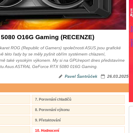
 5080 O16G Gaming (RECENZE)
 karet ROG (Republic of Gamers) společnosti ASUS jsou grafické
vě této řady by se měly pyšnit obřím systémem chlazení,
mě také vysokým výkonem. My si na GPUreport dnes představíme
u kartu Asus ASTRAL GeForce RTX 5080 016G Gaming.
Pavel Šantrůček
26.03.2025
7. Porovnání chladičů
8. Porovnání výkonu
9. Přetaktování
10. Hodnocení