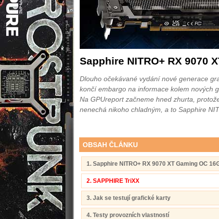
Sapphire NITRO+ RX 9070 
Dlouho očekávané vydání nové generace grafi
končí embargo na informace kolem nových g
Na GPUreport začneme hned zhurta, protože si
nenechá nikoho chladným, a to Sapphire 
OBSAH ČLÁNKU
1. Sapphire NITRO+ RX 9070 XT Gaming OC 16
2. SAPPHIRE TriXX
3. Jak se testují grafické karty
4. Testy provozních vlastností