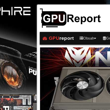
GPU
report
Obsah
Gr