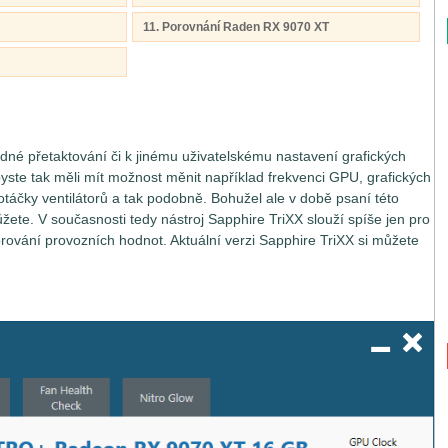
11. Porovnání Raden RX 9070 XT
adné přetaktování či k jinému uživatelskému nastavení grafických
byste tak měli mít možnost měnit například frekvenci GPU, grafických
otáčky ventilátorů a tak podobně. Bohužel ale v době psaní této
žete. V současnosti tedy nástroj Sapphire TriXX slouží spíše jen pro
orování provozních hodnot. Aktuální verzi Sapphire TriXX si můžete