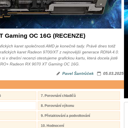
XT Gaming OC 16G (RECENZE)
ckých karet společnosti AMD je konečně tady. Právě dnes totiž
rafických karet Radeon 9700/XT z nejnovější generace RDNA 4.0.
 v dnešní recenzi otestujeme grafickou kartu, která docela jistě
NITRO+ Radeon RX 9070 XT Gaming OC 16G.
Pavel Šantrůček
05.03.2025
G
7. Porovnání chladičů
8. Porovnání výkonu
9. Přetaktování a podvoltování
10. Hodnocení