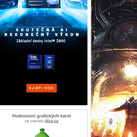
Hodnocení grafických karet
ze serveru
Alza.cz