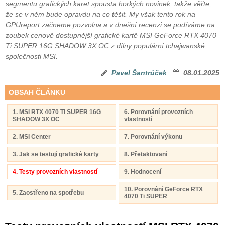
segmentu grafických karet spousta horkých novinek, takže věřte,
že se v něm bude opravdu na co těšit. My však tento rok na
GPUreport začneme pozvolna a v dnešní recenzi se podíváme na
zoubek cenově dostupnější grafické kartě MSI GeForce RTX 4070
Ti SUPER 16G SHADOW 3X OC z dílny populární tchajwanské
společnosti MSI.
Pavel Šantrůček
08.01.2025
OBSAH ČLÁNKU
1. MSI RTX 4070 Ti SUPER 16G
6. Porovnání provozních
SHADOW 3X OC
vlastností
2. MSI Center
7. Porovnání výkonu
3. Jak se testují grafické karty
8. Přetaktovaní
4. Testy provozních vlastností
9. Hodnocení
10. Porovnání GeForce RTX
5. Zaostřeno na spotřebu
4070 Ti SUPER