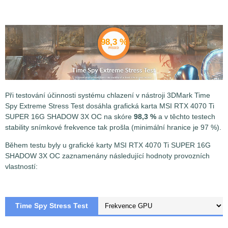
98,3 %
Při testování účinnosti systému chlazení v nástroji 3DMark Time
Spy Extreme Stress Test dosáhla
grafická karta MSI RTX 4070 Ti
SUPER 16G SHADOW 3X OC na skóre
98,3 %
a v těchto testech
stability snímkové frekvence tak prošla (minimální hranice je 97 %).
Během testu byly u grafické karty MSI RTX 4070 Ti SUPER 16G
SHADOW 3X OC zaznamenány následující hodnoty provozních
vlastností:
Time Spy Stress Test