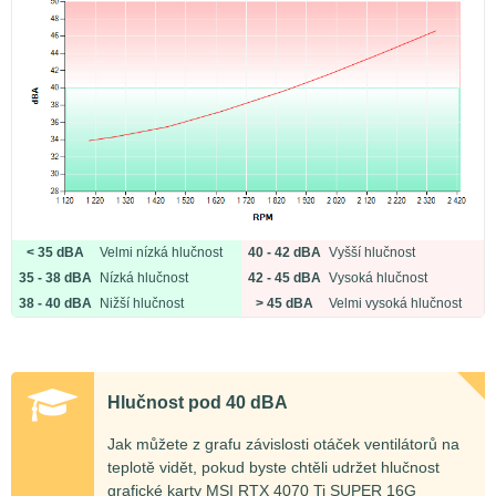
< 35 dBA
Velmi nízká hlučnost
40 - 42 dBA
Vyšší hlučnost
35 - 38 dBA
Nízká hlučnost
42 - 45 dBA
Vysoká hlučnost
38 - 40 dBA
Nižší hlučnost
> 45 dBA
Velmi vysoká hlučnost
Hlučnost pod 40 dBA
Jak můžete z grafu závislosti otáček ventilátorů na
teplotě vidět, pokud byste chtěli udržet hlučnost
grafické karty MSI RTX 4070 Ti SUPER 16G