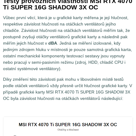
Testy provozních vlastností MSI RTX 4070
Ti SUPER 16G SHADOW 3X OC
Vůbec první věcí, která je u grafické karty měřena je její hlučnost,
respektive závislost hlučnosti na otáčkách ventilátorů jejího
chladiče. Závislost hlučnosti na otáčkách ventilátorů měřím tak, že
postupně zvyšuji otáčky ventilátorů grafické karty a následně pak
měřím jejich hlučnost v
dBA
. Jedná se měření izolované, kdy
jediným zdrojem hluku v místnosti je pouze samotná grafická karta,
ostatní mechanické komponenty testovací sestavy jsou vypnuty
nebo pracují v semi-pasivním režimu (zdroj, HDD, chladič CPU i
ostatní systémové ventilátory).
Díky změření této závislosti pak mohu v libovolném místě testů
podle otáček ventilátorů vždy přesně určit hlučnost grafické karty. V
případě grafické karty MSI RTX 4070 Ti SUPER 16G SHADOW 3X
OC byla závislost hlučnosti na otáčkách ventilátorů následující: