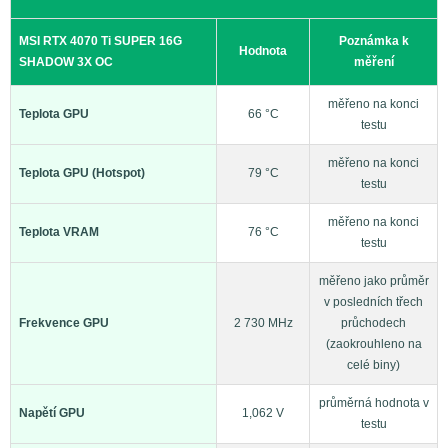
MSI RTX 4070 Ti SUPER 16G
Poznámka k
Hodnota
SHADOW 3X OC
měření
měřeno na konci
Teplota GPU
66 °C
testu
měřeno na konci
Teplota GPU (Hotspot)
79 °C
testu
měřeno na konci
Teplota VRAM
76 °C
testu
měřeno jako průměr
v posledních třech
Frekvence GPU
2 730 MHz
průchodech
(zaokrouhleno na
celé biny)
průměrná hodnota v
Napětí GPU
1,062 V
testu