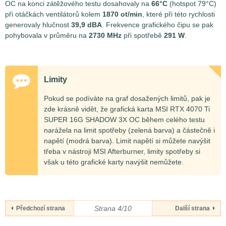
OC na konci zátěžového testu dosahovaly na
66°C
(hotspot 79°C)
při otáčkách ventilátorů kolem
1870 ot/min
, které při této rychlosti
generovaly hlučnost
39,9 dBA
. Frekvence grafického čipu se pak
pohybovala v průměru na
2730 MHz
při spotřebě
291 W
.
Limity
Pokud se podíváte na graf dosažených limitů, pak je
zde krásně vidět, že grafická karta MSI RTX 4070 Ti
SUPER 16G SHADOW 3X OC během celého testu
narážela na limit spotřeby (zelená barva) a částečně i
napětí (modrá barva). Limit napětí si můžete navýšit
třeba v nástroji MSI Afterburner, limity spotřeby si
však u této grafické karty navýšit nemůžete.
Strana 4/10
Předchozí strana
Další strana