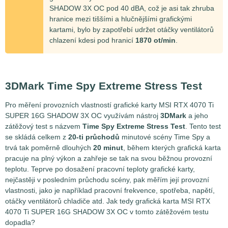
SHADOW 3X OC pod 40 dBA, což je asi tak zhruba
hranice mezi tiššími a hlučnějšími grafickými
kartami, bylo by zapotřebí udržet otáčky ventilátorů
chlazení kdesi pod hranicí
1870 ot/min
.
3DMark Time Spy Extreme Stress Test
Pro měření provozních vlastností grafické karty MSI RTX 4070 Ti
SUPER 16G SHADOW 3X OC využívám nástroj
3DMark
a jeho
zátěžový test s názvem
Time Spy Extreme Stress Test
. Tento test
se skládá celkem z
20-ti průchodů
minutové scény Time Spy a
trvá tak poměrně dlouhých
20 minut
, během kterých grafická karta
pracuje na plný výkon a zahřeje se tak na svou běžnou provozní
teplotu. Teprve po dosažení pracovní teploty grafické karty,
nejčastěji v posledním průchodu scény, pak měřím její provozní
vlastnosti, jako je například pracovní frekvence, spotřeba, napětí,
otáčky ventilátorů chladiče atd. Jak tedy grafická karta MSI RTX
4070 Ti SUPER 16G SHADOW 3X OC v tomto zátěžovém testu
dopadla?