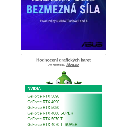
Hodnocení grafických karet
ze serveru
Alza.cz
NVIDIA
GeForce RTX 5090
GeForce RTX 4090
GeForce RTX 5080
GeForce RTX 4080 SUPER
GeForce RTX 5070 Ti
GeForce RTX 4070 Ti SUPER