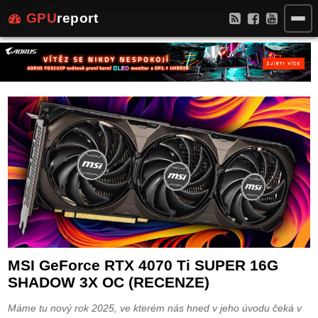
GPU
report
MSI GeForce RTX 4070 Ti SUPER 16G
SHADOW 3X OC (RECENZE)
Máme tu nový rok 2025, ve kterém nás hned v jeho úvodu čeká v