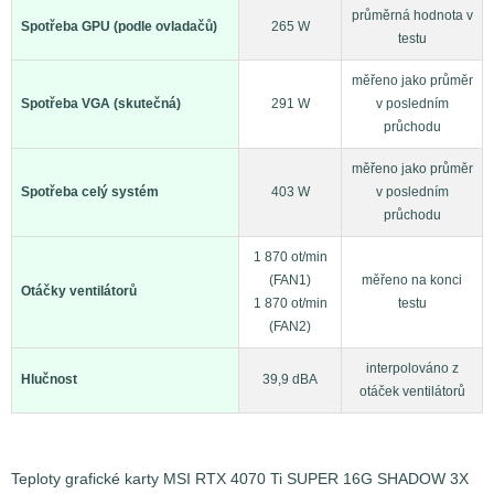
průměrná hodnota v
Spotřeba GPU (podle ovladačů)
265 W
testu
měřeno jako průměr
Spotřeba VGA (skutečná)
291 W
v posledním
průchodu
měřeno jako průměr
Spotřeba celý systém
403 W
v posledním
průchodu
1 870 ot/min
(FAN1)
měřeno na konci
Otáčky ventilátorů
1 870 ot/min
testu
(FAN2)
interpolováno z
Hlučnost
39,9 dBA
otáček ventilátorů
Teploty grafické karty MSI RTX 4070 Ti SUPER 16G SHADOW 3X