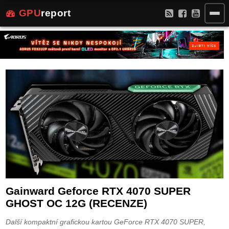
GPU
report
Gainward Geforce RTX 4070 SUPER
GHOST OC 12G (RECENZE)
Další kompaktní grafickou kartou GeForce RTX 4070 SUPER,