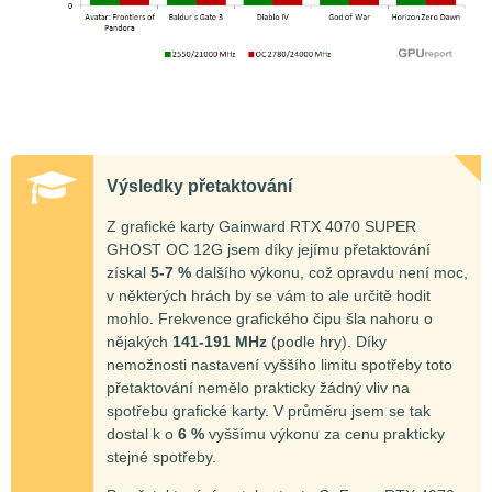
Výsledky přetaktování
Z grafické karty Gainward RTX 4070 SUPER
GHOST OC 12G jsem díky jejímu přetaktování
získal
5-7 %
dalšího výkonu, což opravdu není moc,
v některých hrách by se vám to ale určitě hodit
mohlo. Frekvence grafického čipu šla nahoru o
nějakých
141-191 MHz
(podle hry). Díky
nemožnosti nastavení vyššího limitu spotřeby toto
přetaktování nemělo prakticky žádný vliv na
spotřebu grafické karty. V průměru jsem se tak
dostal k o
6 %
vyššímu výkonu za cenu prakticky
stejné spotřeby.