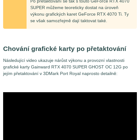
Po přetaktování se tak s touto GeForce RTX 4070
SUPER můžeme teoreticky dostat na úroveň
výkonu grafických karet GeForce RTX 4070 Ti. Ty
se však samozřejmě dají taktovat také.
Chování grafické karty po přetaktování
Následující video ukazuje nárůst výkonu a provozní vlastnosti
grafické karty Gainward RTX 4070 SUPER GHOST OC 12G po
jejím přetaktování v 3DMark Port Royal naprosto detailně: