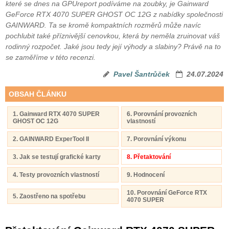
které se dnes na GPUreport podíváme na zoubky, je Gainward
GeForce RTX 4070 SUPER GHOST OC 12G z nabídky společnosti
GAINWARD. Ta se kromě kompaktních rozměrů může navíc
pochlubit také příznivější cenovkou, která by neměla zruinovat váš
rodinný rozpočet. Jaké jsou tedy její výhody a slabiny? Právě na to
se zaměříme v této recenzi.
Pavel Šantrůček
24.07.2024
OBSAH ČLÁNKU
1. Gainward RTX 4070 SUPER
6. Porovnání provozních
GHOST OC 12G
vlastností
2. GAINWARD ExperTool II
7. Porovnání výkonu
3. Jak se testují grafické karty
8. Přetaktování
4. Testy provozních vlastností
9. Hodnocení
10. Porovnání GeForce RTX
5. Zaostřeno na spotřebu
4070 SUPER