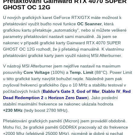
Přetaktování Gainward RTX 4070 SUPER
GHOST OC 12G
U nových grafických karet GeForce RTX/GTX máte možnost k
přetaktování využít buďto nové funkce
OC Scanner
, která
grafickou kartu přetaktuje „automaticky“, nebo si můžete veškeré
parametry přetaktování nastavit sami manuálně. Já jsem se
nakonec v případě grafické karty Gainward RTX 4070 SUPER
GHOST OC 12G rozhodl, že ji přetaktuji manuálně. K vlastnímu
přetaktování grafické karty jsem využil nástroj MSI Afterburner.
V nástroji MSI Afterburner jsem nejdříve nastavil na maximum
posuvníky
Core Voltage
(100%) a
Temp. Limit
(88°C). Power Limit
u této grafické karty navýšit bohužel nejde. Následně jsem pak
zvyšoval frekvenci grafického čipu o 10 MHz a stabilitu testoval v
počítačových hrách (
Baldur's Gate 3
,
God of War
,
Diablo IV
,
Red
Dead Redemption 2
a
Horizon Zero Dawn
). Jako poslední
stabilní maximální frekvence se nakonec ukázala hodnota
+230 MHz
(tedy boost 2780 MHz).
Přetaktování grafických pamětí (Micron) jsem prováděl obdobně.
Mohu říci, že grafické paměti GDDR6X pracovaly až do frekvence
+2000 Mhz (efektivně 25000 MHz), nicméně je dobré si nechat