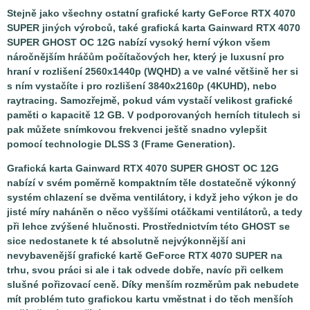
Stejně jako všechny ostatní grafické karty GeForce RTX 4070
SUPER jiných výrobců, také grafická karta Gainward RTX 4070
SUPER GHOST OC 12G nabízí vysoký herní výkon všem
náročnějším hráčům počítačových her, který je luxusní pro
hraní v rozlišení 2560x1440p (WQHD) a ve valné většině her si
s ním vystačíte i pro rozlišení 3840x2160p (4KUHD), nebo
raytracing. Samozřejmě, pokud vám vystačí velikost grafické
paměti o kapacitě 12 GB. V podporovaných herních titulech si
pak můžete snímkovou frekvenci ještě snadno vylepšit
pomocí technologie DLSS 3 (Frame Generation).
Grafická karta Gainward RTX 4070 SUPER GHOST OC 12G
nabízí v svém poměrně kompaktním těle dostatečně výkonný
systém chlazení se dvěma ventilátory, i když jeho výkon je do
jisté míry naháněn o něco vyššími otáčkami ventilátorů, a tedy
při lehce zvýšené hlučnosti. Prostřednictvím této GHOST se
sice nedostanete k té absolutně nejvýkonnější ani
nevybavenější grafické kartě GeForce RTX 4070 SUPER na
trhu, svou práci si ale i tak odvede dobře, navíc při celkem
slušné pořizovací ceně. Díky menším rozměrům pak nebudete
mít problém tuto grafickou kartu vměstnat i do těch menších