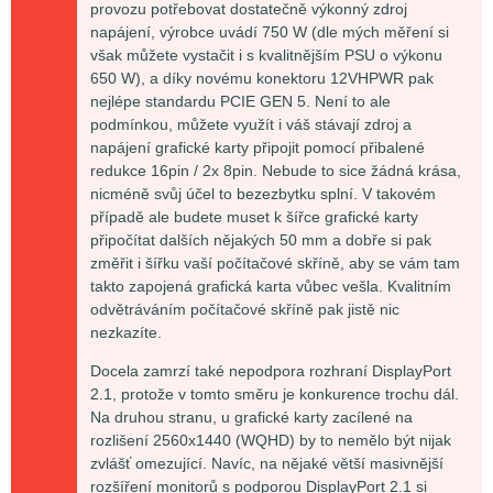
provozu potřebovat dostatečně výkonný zdroj
napájení, výrobce uvádí 750 W (dle mých měření si
však můžete vystačit i s kvalitnějším PSU o výkonu
650 W), a díky novému konektoru 12VHPWR pak
nejlépe standardu PCIE GEN 5. Není to ale
podmínkou, můžete využít i váš stávají zdroj a
napájení grafické karty připojit pomocí přibalené
redukce 16pin / 2x 8pin. Nebude to sice žádná krása,
nicméně svůj účel to bezezbytku splní. V takovém
případě ale budete muset k šířce grafické karty
připočítat dalších nějakých 50 mm a dobře si pak
změřit i šířku vaší počítačové skříně, aby se vám tam
takto zapojená grafická karta vůbec vešla. Kvalitním
odvětráváním počítačové skříně pak jistě nic
nezkazíte.
Docela zamrzí také nepodpora rozhraní DisplayPort
2.1, protože v tomto směru je konkurence trochu dál.
Na druhou stranu, u grafické karty zacílené na
rozlišení 2560x1440 (WQHD) by to nemělo být nijak
zvlášť omezující. Navíc, na nějaké větší masivnější
rozšíření monitorů s podporou DisplayPort 2.1 si