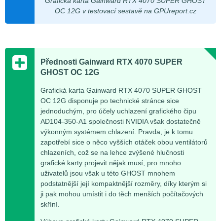
Grafická karta Gainward RTX 4070 SUPER GHOST
OC 12G v testovací sestavě na GPUreport.cz
Přednosti Gainward RTX 4070 SUPER
GHOST OC 12G
Grafická karta Gainward RTX 4070 SUPER GHOST
OC 12G disponuje po technické stránce sice
jednoduchým, pro účely uchlazení grafického čipu
AD104-350-A1 společnosti NVIDIA však dostatečně
výkonným systémem chlazení. Pravda, je k tomu
zapotřebí sice o něco vyšších otáček obou ventilátorů
chlazeních, což se na lehce zvýšené hlučnosti
grafické karty projevit nějak musí, pro mnoho
uživatelů jsou však u této GHOST mnohem
podstatnější její kompaktnější rozměry, díky kterým si
ji pak mohou umístit i do těch menších počítačových
skříní.