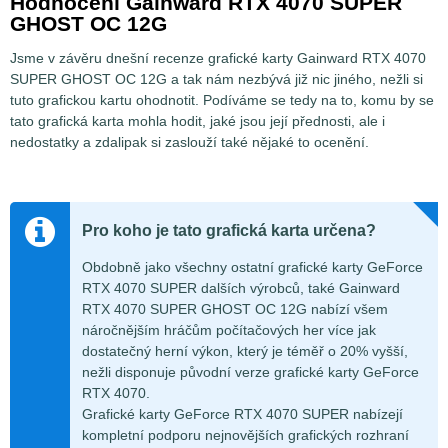
Hodnocení Gainward RTX 4070 SUPER
GHOST OC 12G
Jsme v závěru dnešní recenze grafické karty Gainward RTX 4070
SUPER GHOST OC 12G a tak nám nezbývá již nic jiného, nežli si
tuto grafickou kartu ohodnotit. Podíváme se tedy na to, komu by se
tato grafická karta mohla hodit, jaké jsou její přednosti, ale i
nedostatky a zdalipak si zaslouží také nějaké to ocenění.
Pro koho je tato grafická karta určena?
Obdobně jako všechny ostatní grafické karty GeForce
RTX 4070 SUPER dalších výrobců, také Gainward
RTX 4070 SUPER GHOST OC 12G nabízí všem
náročnějším hráčům počítačových her více jak
dostatečný herní výkon, který je téměř o 20% vyšší,
nežli disponuje původní verze grafické karty GeForce
RTX 4070.
Grafické karty GeForce RTX 4070 SUPER nabízejí
kompletní podporu nejnovějších grafických rozhraní