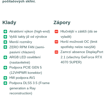
počítačových skříní.
Klady
Zápory
Atraktivní výkon (high-end)
Hlučnější v zátěži (dá se
Vyšší takty již od výrobce
vyladit)
Horší možnosti OC (limit
Menší rozměry
spotřeby nelze navýšit)
ZERO RPM FAN (semi-
Zamrzí absence DisplayPort
pasivní chlazení)
2.1 (všechny GeForce RTX
ARGB LED osvětlení
4070 SUPER)
(nastavitelné)
Podpora PCIE GEN 5
(12VHPWR konektor)
HW podpora AV1
Podpora DLSS 3.5 (Frame
generation a Ray
reconstruction)