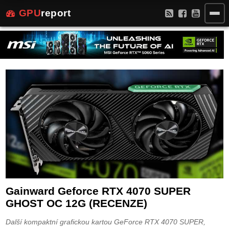
GPU
report
Gainward Geforce RTX 4070 SUPER
GHOST OC 12G (RECENZE)
Další kompaktní grafickou kartou GeForce RTX 4070 SUPER,