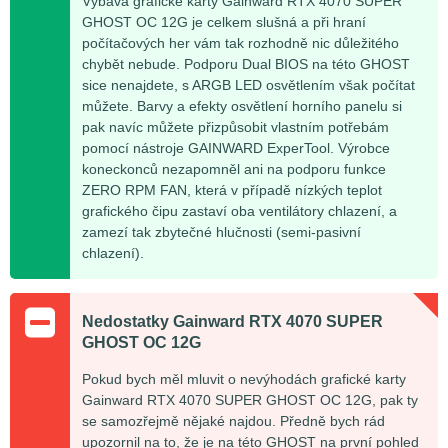
Výbava grafické karty Gainward RTX 4070 SUPER
GHOST OC 12G je celkem slušná a při hraní
počítačových her vám tak rozhodně nic důležitého
chybět nebude. Podporu Dual BIOS na této GHOST
sice nenajdete, s ARGB LED osvětlením však počítat
můžete. Barvy a efekty osvětlení horního panelu si
pak navíc můžete přizpůsobit vlastním potřebám
pomocí nástroje GAINWARD ExperTool. Výrobce
koneckonců nezapomněl ani na podporu funkce
ZERO RPM FAN, která v případě nízkých teplot
grafického čipu zastaví oba ventilátory chlazení, a
zamezí tak zbytečné hlučnosti (semi-pasivní
chlazení).
Nedostatky Gainward RTX 4070 SUPER
GHOST OC 12G
Pokud bych měl mluvit o nevýhodách grafické karty
Gainward RTX 4070 SUPER GHOST OC 12G, pak ty
se samozřejmě nějaké najdou. Předně bych rád
upozornil na to, že je na této GHOST na první pohled