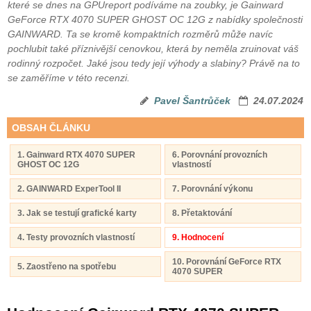
které se dnes na GPUreport podíváme na zoubky, je Gainward
GeForce RTX 4070 SUPER GHOST OC 12G z nabídky společnosti
GAINWARD. Ta se kromě kompaktních rozměrů může navíc
pochlubit také příznivější cenovkou, která by neměla zruinovat váš
rodinný rozpočet. Jaké jsou tedy její výhody a slabiny? Právě na to
se zaměříme v této recenzi.
Pavel Šantrůček
24.07.2024
OBSAH ČLÁNKU
1. Gainward RTX 4070 SUPER
6. Porovnání provozních
GHOST OC 12G
vlastností
2. GAINWARD ExperTool II
7. Porovnání výkonu
3. Jak se testují grafické karty
8. Přetaktování
4. Testy provozních vlastností
9. Hodnocení
10. Porovnání GeForce RTX
5. Zaostřeno na spotřebu
4070 SUPER