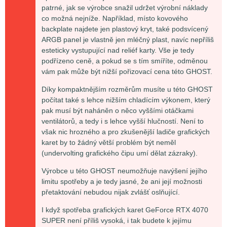
patrné, jak se výrobce snažil udržet výrobní náklady
co možná nejníže. Například, místo kovového
backplate najdete jen plastový kryt, také podsvícený
ARGB panel je vlastně jen mléčný plast, navíc nepříliš
esteticky vystupující nad reliéf karty. Vše je tedy
podřízeno ceně, a pokud se s tím smíříte, odměnou
vám pak může být nižší pořizovací cena této GHOST.
Díky kompaktnějším rozměrům musíte u této GHOST
počítat také s lehce nižším chladícím výkonem, který
pak musí být naháněn o něco vyššími otáčkami
ventilátorů, a tedy i s lehce vyšší hlučností. Není to
však nic hrozného a pro zkušenější ladiče grafických
karet by to žádný větší problém být neměl
(undervolting grafického čipu umí dělat zázraky).
Výrobce u této GHOST neumožňuje navýšení jejího
limitu spotřeby a je tedy jasné, že ani její možnosti
přetaktování nebudou nijak zvlášť oslňující.
I když spotřeba grafických karet GeForce RTX 4070
SUPER není příliš vysoká, i tak budete k jejímu