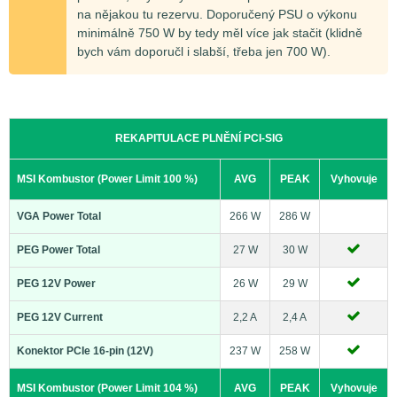
na nějakou tu rezervu. Doporučený PSU o výkonu
minimálně 750 W by tedy měl více jak stačit (klidně
bych vám doporučl i slabší, třeba jen 700 W).
REKAPITULACE PLNĚNÍ PCI-SIG
MSI Kombustor (Power Limit 100 %)
AVG
PEAK
Vyhovuje
VGA Power Total
266 W
286 W
PEG Power Total
27 W
30 W
PEG 12V Power
26 W
29 W
PEG 12V Current
2,2 A
2,4 A
Konektor PCIe 16-pin (12V)
237 W
258 W
MSI Kombustor (Power Limit 104 %)
AVG
PEAK
Vyhovuje