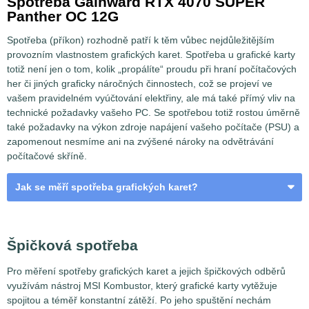
Spotřeba Gainward RTX 4070 SUPER
Panther OC 12G
Spotřeba (příkon) rozhodně patří k těm vůbec nejdůležitějším
provozním vlastnostem grafických karet. Spotřeba u grafické karty
totiž není jen o tom, kolik „propálíte“ proudu při hraní počítačových
her či jiných graficky náročných činnostech, což se projeví ve
vašem pravidelném vyúčtování elektřiny, ale má také přímý vliv na
technické požadavky vašeho PC. Se spotřebou totiž rostou úměrně
také požadavky na výkon zdroje napájení vašeho počítače (PSU) a
zapomenout nesmíme ani na zvýšené nároky na odvětrávání
počítačové skříně.
Jak se měří spotřeba grafických karet?
VGA a odběrná místa
Špičková spotřeba
Pro měření spotřeby grafických karet a jejich špičkových odběrů
využívám nástroj MSI Kombustor, který grafické karty vytěžuje
spojitou a téměř konstantní zátěží. Po jeho spuštění nechám