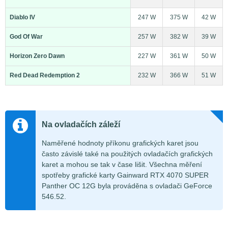
Diablo IV
247 W
375 W
42 W
God Of War
257 W
382 W
39 W
Horizon Zero Dawn
227 W
361 W
50 W
Red Dead Redemption 2
232 W
366 W
51 W
Na ovladačích záleží
Naměřené hodnoty příkonu grafických karet jsou
často závislé také na použitých ovladačích grafických
karet a mohou se tak v čase lišit. Všechna měření
spotřeby grafické karty Gainward RTX 4070 SUPER
Panther OC 12G byla prováděna s ovladači GeForce
546.52.