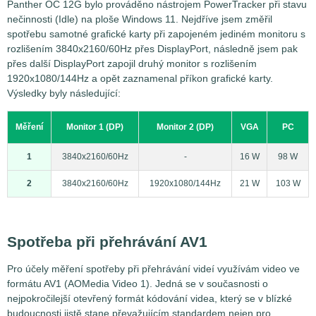
Panther OC 12G bylo prováděno nástrojem PowerTracker při stavu
nečinnosti (Idle) na ploše Windows 11. Nejdříve jsem změřil
spotřebu samotné grafické karty při zapojeném jediném monitoru s
rozlišením 3840x2160/60Hz přes DisplayPort, následně jsem pak
přes další DisplayPort zapojil druhý monitor s rozlišením
1920x1080/144Hz a opět zaznamenal příkon grafické karty.
Výsledky byly následující:
Měření
Monitor 1 (DP)
Monitor 2 (DP)
VGA
PC
1
3840x2160/60Hz
-
16 W
98 W
2
3840x2160/60Hz
1920x1080/144Hz
21 W
103 W
Spotřeba při přehrávání AV1
Pro účely měření spotřeby při přehrávání videí využívám video ve
formátu AV1 (AOMedia Video 1). Jedná se v současnosti o
nejpokročilejší otevřený formát kódování videa, který se v blízké
budoucnosti jistě stane převažujícím standardem nejen pro