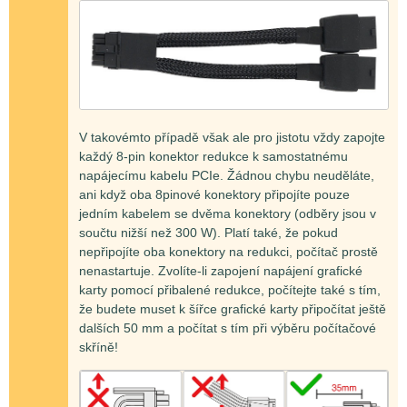
V takovémto případě však ale pro jistotu vždy zapojte
každý 8-pin konektor redukce k samostatnému
napájecímu kabelu PCIe. Žádnou chybu neuděláte,
ani když oba 8pinové konektory připojíte pouze
jedním kabelem se dvěma konektory (odběry jsou v
součtu nižší než 300 W). Platí také, že pokud
nepřipojíte oba konektory na redukci, počítač prostě
nenastartuje. Zvolíte-li zapojení napájení grafické
karty pomocí přibalené redukce, počítejte také s tím,
že budete muset k šířce grafické karty připočítat ještě
dalších 50 mm a počítat s tím při výběru počítačové
skříně!