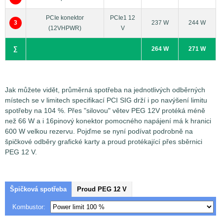
PCIe konektor
PCIe1 12
3
237 W
244 W
(12VHPWR)
V
∑
264 W
271 W
Jak můžete vidět, průměrná spotřeba na jednotlivých odběrných
místech se v limitech specifikací PCI SIG drží i po navýšení limitu
spotřeby na 104 %. Přes "silovou" větev PEG 12V protéká méně
než 66 W a i 16pinový konektor pomocného napájení má k hranici
600 W velkou rezervu. Pojďme se nyní podívat podrobně na
špičkové odběry grafické karty a proud protékající přes sběrnici
PEG 12 V.
Špičková spotřeba
Proud PEG 12 V
Kombustor: