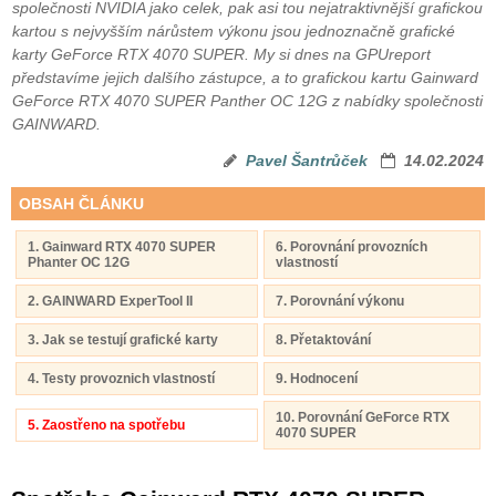
společnosti NVIDIA jako celek, pak asi tou nejatraktivnější grafickou
kartou s nejvyšším nárůstem výkonu jsou jednoznačně grafické
karty GeForce RTX 4070 SUPER. My si dnes na GPUreport
představíme jejich dalšího zástupce, a to grafickou kartu Gainward
GeForce RTX 4070 SUPER Panther OC 12G z nabídky společnosti
GAINWARD.
Pavel Šantrůček
14.02.2024
OBSAH ČLÁNKU
1. Gainward RTX 4070 SUPER
6. Porovnání provozních
Phanter OC 12G
vlastností
2. GAINWARD ExperTool II
7. Porovnání výkonu
3. Jak se testují grafické karty
8. Přetaktování
4. Testy provoznich vlastností
9. Hodnocení
10. Porovnání GeForce RTX
5. Zaostřeno na spotřebu
4070 SUPER