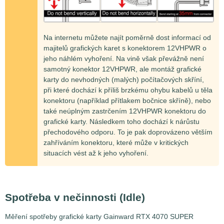
Na internetu můžete najít poměrně dost informací od
majitelů grafických karet s konektorem 12VHPWR o
jeho náhlém vyhoření. Na vině však převážně není
samotný konektor 12VHPWR, ale montáž grafické
karty do nevhodných (malých) počítačových skříní,
při které dochází k příliš brzkému ohybu kabelů u těla
konektoru (například přítlakem bočnice skříně), nebo
také neúplným zastrčením 12VHPWR konektoru do
grafické karty. Následkem toho dochází k nárůstu
přechodového odporu. To je pak doprovázeno větším
zahříváním konektoru, které může v kritických
situacích vést až k jeho vyhoření.
Spotřeba v nečinnosti (Idle)
Měření spotřeby grafické karty Gainward RTX 4070 SUPER