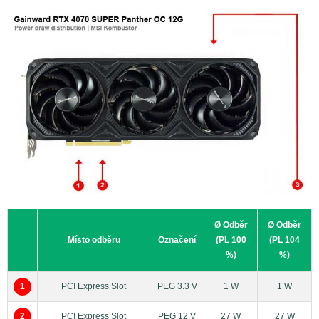
Měření špičkové spotřeby a proudu na jednotlivých
odběrných místech je prováděno pomocí měřících senzorů
Voltage/Current Bricklet 2.0
společnosti TinkerForge s
přesností 0,5%. Pokud není v článku uvedeno jinak, pak
senzory jsou nastaveny na odečítání hodnot
napětí/proud/spotřeba v intervalu 1,1ms (sampling) a za
výslednou hodnotu je brán průměr ze 4 takto
zaznamenaných vzorků (Low-pass filter). Zjednodušeně
řečeno, vynesené hodnoty v grafech tedy představují
průměrnou hodnotu napětí/proudu/spotřeby v časovém
intervalu 4,4 ms.
Ø Odběr
Ø Odběr
Místo odběru
Označení
(PL 100
(PL 104
%)
%)
1
PCI Express Slot
PEG 3.3 V
1 W
1 W
2
PCI Express Slot
PEG 12 V
27 W
27 W