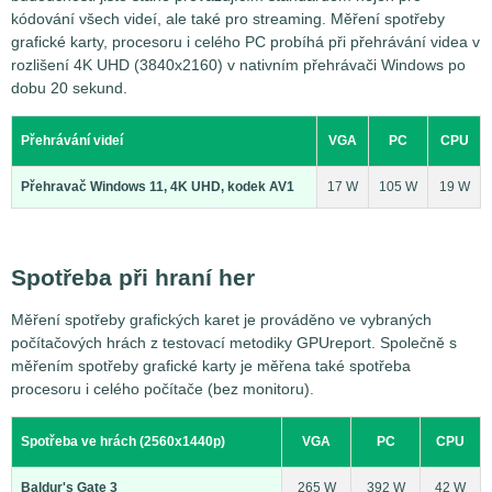
kódování všech videí, ale také pro streaming. Měření spotřeby
grafické karty, procesoru i celého PC probíhá při přehrávání videa v
rozlišení 4K UHD (3840x2160) v nativním přehrávači Windows po
dobu 20 sekund.
Přehrávání videí
VGA
PC
CPU
Přehravač Windows 11, 4K UHD, kodek AV1
17 W
105 W
19 W
Spotřeba při hraní her
Měření spotřeby grafických karet je prováděno ve vybraných
počítačových hrách z testovací metodiky GPUreport. Společně s
měřením spotřeby grafické karty je měřena také spotřeba
procesoru i celého počítače (bez monitoru).
Spotřeba ve hrách (2560x1440p)
VGA
PC
CPU
Baldur's Gate 3
265 W
392 W
42 W