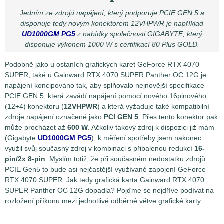
konektoru. Nové 16pinové konektory 12VHPWR (PCIE Gen5)
Jedním ze zdrojů napájení, který podporuje PCIE GEN 5 a
pak mohou přenášet až 600 W při 55 A. Znamená to tedy, že
disponuje tedy novým konektorem 12VHPWR je například
spotřebu grafické karty musíme měřit minimálně na dvou a
UD1000GM PG5
z nabídky společnosti GIGABYTE, který
maximálně pak na pěti odběrných místech najednou podle
disponuje výkonem 1000 W s certifikací 80 Plus GOLD.
toho, kolika pomocnými napájecími konektory daná grafická
karta disponuje. Jednotlivé větve napájení pak nesou
Podobně jako u ostaních grafických karet GeForce RTX 4070
označení PEG 3.3V, PEG 12V, PCIe 12V (konektor 1-3).
SUPER, také u Gainward RTX 4070 SUPER Panther OC 12G je
napájení koncipováno tak, aby splňovalo nejnovější specifikace
Měření špičkových odběrů (Peak)
PCIE GEN 5, která zavádí napájení pomocí nového 16pinového
(12+4) konektoru (
12VHPWR
) a která vyžaduje také kompatibilní
zdroje napájení označené jako
PCI GEN 5
. Přes tento konektor pak
může procházet až
600 W
. Ačkoliv takový zdroj k dispozici již mám
(Gigabyte
UD1000GM PG5
), k měření spotřeby jsem nakonec
využil svůj současný zdroj v kombinaci s přibalenou redukcí
16-
pin/2x 8-pin
. Myslím totiž, že při současném nedostatku zdrojů
PCIE Gen5 to bude asi nejčastější využívané zapojení GeForce
RTX 4070 SUPER. Jak tedy grafická karta Gainward RTX 4070
SUPER Panther OC 12G dopadla? Pojďme se nejdříve podívat na
rozložení příkonu mezi jednotlivé odběrné větve grafické karty.