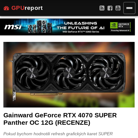
GPU
report
Gainward GeForce RTX 4070 SUPER
Panther OC 12G (RECENZE)
Pokud bychom hodnotili refresh grafických karet SUPER