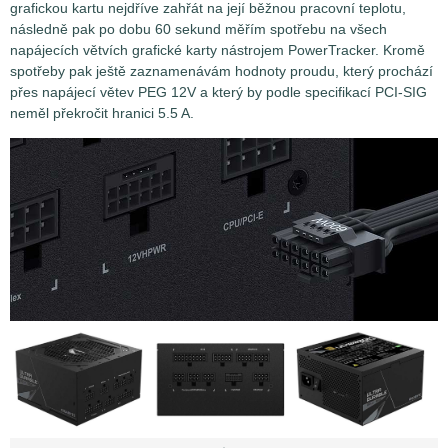
grafickou kartu nejdříve zahřát na její běžnou pracovní teplotu,
následně pak po dobu 60 sekund měřím spotřebu na všech
napájecích větvích grafické karty nástrojem PowerTracker. Kromě
spotřeby pak ještě zaznamenávám hodnoty proudu, který prochází
přes napájecí větev PEG 12V a který by podle specifikací PCI-SIG
neměl překročit hranici 5.5 A.
Měření spotřeby grafických karet není až tak jednoduchou
záležitostí, jak by se na první pohled mohlo zdát. Problém
spočívá v tom, že grafické karty nejsou napájeny jen z
jednoho jediného místa, ale hnedle z několika najednou.
Zatímco ty nejméně výkonné grafické karty si vystačí se
základním napájením přes sběrnici PCI Express (PEG - PCI
Express Graphics), která přes dvě nezávislé větve 3.3V a
12V může dodat grafické kartě maximálně 75W (respektive
66 W na větvi PEG 12V), výkonnější grafické karty potřebují
energie mnohem více. Ty pak krom napájení přes PEG
musejí využívat ještě další pomocné zdroje napájení, a to
pomocí 1-3 napájecích konektorů PCIe 12V (6-pin / 8-pin /
12-pin), přes které by nemělo být dodáváno více jak 150 W
při 12,5 A u 8-pin konektoru, respektive 75 W a 6,25 A u 6-pin