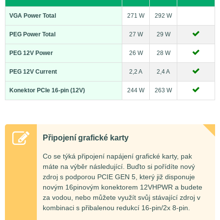
VGA Power Total
271 W
292 W
PEG Power Total
27 W
29 W
PEG 12V Power
26 W
28 W
PEG 12V Current
2,2 A
2,4 A
Konektor PCIe 16-pin (12V)
244 W
263 W
Připojení grafické karty
Co se týká připojení napájení grafické karty, pak
máte na výběr následující. Buďto si pořídíte nový
zdroj s podporou PCIE GEN 5, který již disponuje
novým 16pinovým konektorem 12VHPWR a budete
za vodou, nebo můžete využít svůj stávající zdroj v
kombinaci s přibalenou redukcí 16-pin/2x 8-pin.