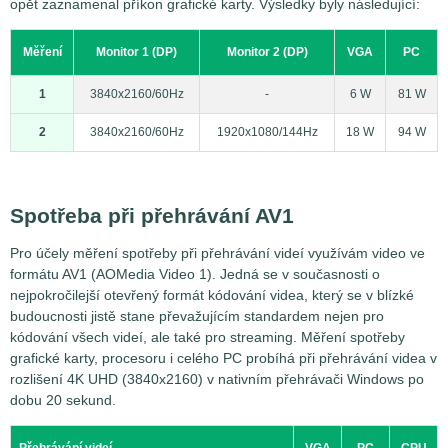
opět zaznamenal příkon grafické karty. Výsledky byly následující:
Měření
Monitor 1 (DP)
Monitor 2 (DP)
VGA
PC
1
3840x2160/60Hz
-
6 W
81 W
2
3840x2160/60Hz
1920x1080/144Hz
18 W
94 W
Spotřeba při přehrávání AV1
Pro účely měření spotřeby při přehrávání videí využívám video ve
formátu AV1 (AOMedia Video 1). Jedná se v současnosti o
nejpokročilejší otevřený formát kódování videa, který se v blízké
budoucnosti jistě stane převažujícím standardem nejen pro
kódování všech videí, ale také pro streaming. Měření spotřeby
grafické karty, procesoru i celého PC probíhá při přehrávání videa v
rozlišení 4K UHD (3840x2160) v nativním přehrávači Windows po
dobu 20 sekund.