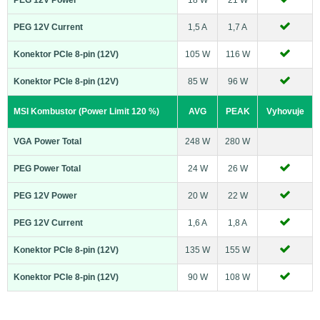
PEG 12V Current
1,5 A
1,7 A
Konektor PCIe 8-pin (12V)
105 W
116 W
Konektor PCIe 8-pin (12V)
85 W
96 W
MSI Kombustor (Power Limit 120 %)
AVG
PEAK
Vyhovuje
VGA Power Total
248 W
280 W
PEG Power Total
24 W
26 W
PEG 12V Power
20 W
22 W
PEG 12V Current
1,6 A
1,8 A
Konektor PCIe 8-pin (12V)
135 W
155 W
Konektor PCIe 8-pin (12V)
90 W
108 W