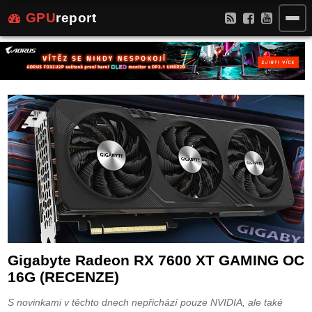
GPU
report
Gigabyte Radeon RX 7600 XT GAMING OC
16G (RECENZE)
S novinkami v těchto dnech nepřichází pouze NVIDIA, ale také