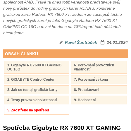
společnost AMD. Právě ta dnes totiž veřejnosti představuje svůj
nový přírůstek do rodiny grafických karet RDNA 3, konkrétně
grafickou kartu Radeon RX 7600 XT. Jedním ze zástupců těchto
nových grafických karet je také Gigabyte Radeon RX 7600 XT
GAMING OC 16G a my si ho dnes na GPUreport také důkladně
otestujeme.
Pavel Šantrůček
24.01.2024
OBSAH ČLÁNKU
1. Gigabyte RX 7600 XT GAMING
6. Porovnání provozních
OC 16G
vlastností
2. GIGABYTE Control Center
7. Porovnání výkonu
3. Jak se testují grafické karty
8. Přetaktování
4. Testy provozních vlastností
9. Hodnocení
5. Zaostřeno na spotřebu
Spotřeba Gigabyte RX 7600 XT GAMING