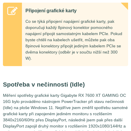
Připojení grafické karty
Co se týká připojení napájení grafické karty, pak
doporučuji každý 8pinový konektor pomocného
napájení připojit samostatným kabelem PCIe. Pokud
byste chtěli na kabelech ušetřit, můžete pak oba
8pinové konektory připojit jediným kabelem PCIe se
dvěma konektory (odběr je v součtu nižší než 300
W).
Spotřeba v nečinnosti (Idle)
Měření spotřeby grafické karty Gigabyte RX 7600 XT GAMING OC
16G bylo prováděno nástrojem PowerTracker při stavu nečinnosti
(Idle) na ploše Windows 11. Nejdříve jsem změřil spotřebu samotné
grafické karty při zapojeném jediném monitoru s rozlišením
3840x2160/60Hz přes DisplayPort, následně jsem pak přes další
DisplayPort zapojil druhý monitor s rozlišením 1920x1080/144Hz a