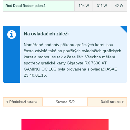
Red Dead Redemption 2
194 W
311 W
42 W
Na ovladačích záleží
Naměřené hodnoty příkonu grafických karet jsou
často závislé také na použitých ovladačích grafických
karet a mohou se tak v čase lišit. Všechna měření
spotřeby grafické karty Gigabyte RX 7600 XT
GAMING OC 16G byla prováděna s ovladači ASAE
23.40.01.15.
Strana 5/9
Předchozí strana
Další strana