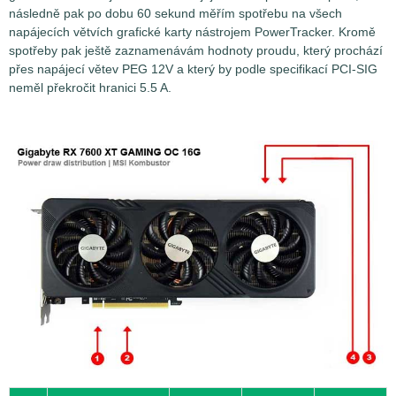
následně pak po dobu 60 sekund měřím spotřebu na všech
napájecích větvích grafické karty nástrojem PowerTracker. Kromě
spotřeby pak ještě zaznamenávám hodnoty proudu, který prochází
přes napájecí větev PEG 12V a který by podle specifikací PCI-SIG
neměl překročit hranici 5.5 A.
Měření spotřeby grafických karet není až tak jednoduchou
záležitostí, jak by se na první pohled mohlo zdát. Problém
spočívá v tom, že grafické karty nejsou napájeny jen z
jednoho jediného místa, ale hnedle z několika najednou.
Zatímco ty nejméně výkonné grafické karty si vystačí se
základním napájením přes sběrnici PCI Express (PEG - PCI
Express Graphics), která přes dvě nezávislé větve 3.3V a
12V může dodat grafické kartě maximálně 75W (respektive
66 W na větvi PEG 12V), výkonnější grafické karty potřebují
energie mnohem více. Ty pak krom napájení přes PEG
musejí využívat ještě další pomocné zdroje napájení, a to
pomocí 1-3 napájecích konektorů PCIe 12V (6-pin / 8-pin /
12-pin), přes které by nemělo být dodáváno více jak 150 W
při 12,5 A u 8-pin konektoru, respektive 75 W a 6,25 A u 6-pin
konektoru. Nové 16pinové konektory 12VHPWR (PCIE Gen5)