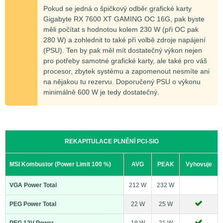
Pokud se jedná o špičkový odběr grafické karty
Gigabyte RX 7600 XT GAMING OC 16G, pak byste
měli počítat s hodnotou kolem 230 W (při OC pak
280 W) a zohlednit to také při volbě zdroje napájení
(PSU). Ten by pak měl mít dostatečný výkon nejen
pro potřeby samotné grafické karty, ale také pro váš
procesor, zbytek systému a zapomenout nesmíte ani
na nějakou tu rezervu. Doporučený PSU o výkonu
minimálně 600 W je tedy dostatečný.
REKAPITULACE PLNĚNÍ PCI-SIG
MSI Kombustor (Power Limit 100 %)
AVG
PEAK
Vyhovuje
VGA Power Total
212 W
232 W
PEG Power Total
22 W
25 W
PEG 12V Power
18 W
21 W