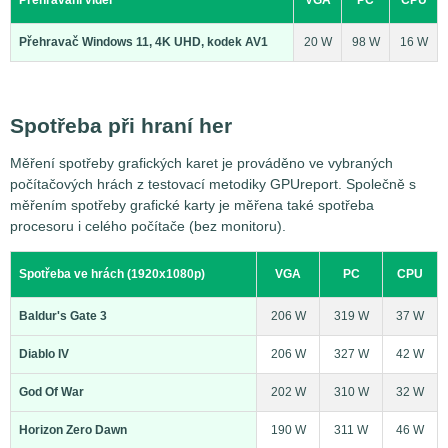
Přehrávání videí
VGA
PC
CPU
Přehravač Windows 11, 4K UHD, kodek AV1
20 W
98 W
16 W
Spotřeba při hraní her
Měření spotřeby grafických karet je prováděno ve vybraných
počítačových hrách z testovací metodiky GPUreport. Společně s
měřením spotřeby grafické karty je měřena také spotřeba
procesoru i celého počítače (bez monitoru).
Spotřeba ve hrách (1920x1080p)
VGA
PC
CPU
Baldur's Gate 3
206 W
319 W
37 W
Diablo IV
206 W
327 W
42 W
God Of War
202 W
310 W
32 W
Horizon Zero Dawn
190 W
311 W
46 W