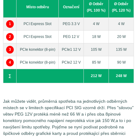
Ø Odběr
Ø Odběr
pak mohou přenášet až 600 W při 55 A. Znamená to tedy, že
Místo odběru
Označení
(PL 100 %)
(PL 120 %)
spotřebu grafické karty musíme měřit minimálně na dvou a
maximálně pak na pěti odběrných místech najednou podle
1
PCI Express Slot
PEG 3.3 V
4 W
4 W
toho, kolika pomocnými napájecími konektory daná grafická
karta disponuje. Jednotlivé větve napájení pak nesou
2
PCI Express Slot
PEG 12 V
18 W
20 W
označení PEG 3.3V, PEG 12V, PCIe 12V (konektor 1-3).
Měření špičkových odběrů (Peak)
3
PCIe konektor (8-pin)
PCIe1 12 V
105 W
135 W
4
PCIe konektor (8-pin)
PCIe2 12 V
85 W
90 W
∑
212 W
248 W
Jak můžete vidět, průměrná spotřeba na jednotlivých odběrných
místech se v limitech specifikací PCI SIG vzorně drží. Přes "silovou"
větev PEG 12V protéká méně než 66 W a i přes oba 8pinové
konektory pomocného napájení neprotéká více jak 150 W,a to i po
navýšení limitu spotřeby. Pojďme se nyní podívat podrobně na
špičkové odběry grafické karty a proud protékající přes sběrnici
Měření špičkové spotřeby a proudu na jednotlivých