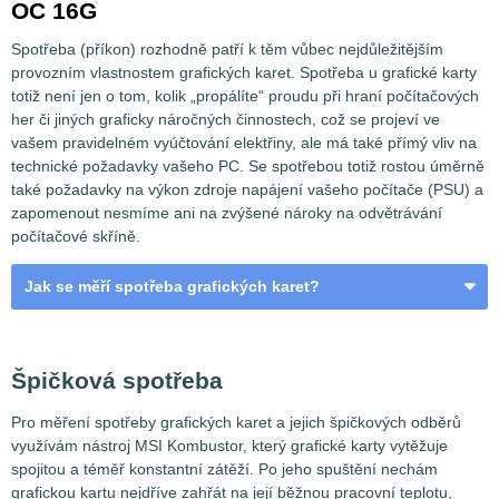
OC 16G
Spotřeba (příkon) rozhodně patří k těm vůbec nejdůležitějším
provozním vlastnostem grafických karet. Spotřeba u grafické karty
totiž není jen o tom, kolik „propálíte“ proudu při hraní počítačových
her či jiných graficky náročných činnostech, což se projeví ve
vašem pravidelném vyúčtování elektřiny, ale má také přímý vliv na
technické požadavky vašeho PC. Se spotřebou totiž rostou úměrně
také požadavky na výkon zdroje napájení vašeho počítače (PSU) a
zapomenout nesmíme ani na zvýšené nároky na odvětrávání
počítačové skříně.
Jak se měří spotřeba grafických karet?
VGA a odběrná místa
Špičková spotřeba
Pro měření spotřeby grafických karet a jejich špičkových odběrů
využívám nástroj MSI Kombustor, který grafické karty vytěžuje
spojitou a téměř konstantní zátěží. Po jeho spuštění nechám
grafickou kartu nejdříve zahřát na její běžnou pracovní teplotu,