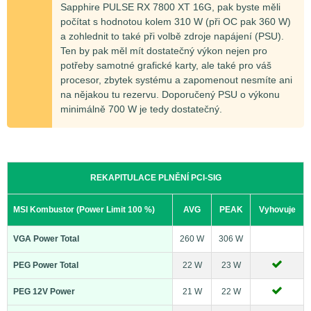
Sapphire PULSE RX 7800 XT 16G, pak byste měli
počítat s hodnotou kolem 310 W (při OC pak 360 W)
a zohlednit to také při volbě zdroje napájení (PSU).
Ten by pak měl mít dostatečný výkon nejen pro
potřeby samotné grafické karty, ale také pro váš
procesor, zbytek systému a zapomenout nesmíte ani
na nějakou tu rezervu. Doporučený PSU o výkonu
minimálně 700 W je tedy dostatečný.
REKAPITULACE PLNĚNÍ PCI-SIG
MSI Kombustor (Power Limit 100 %)
AVG
PEAK
Vyhovuje
VGA Power Total
260 W
306 W
PEG Power Total
22 W
23 W
PEG 12V Power
21 W
22 W