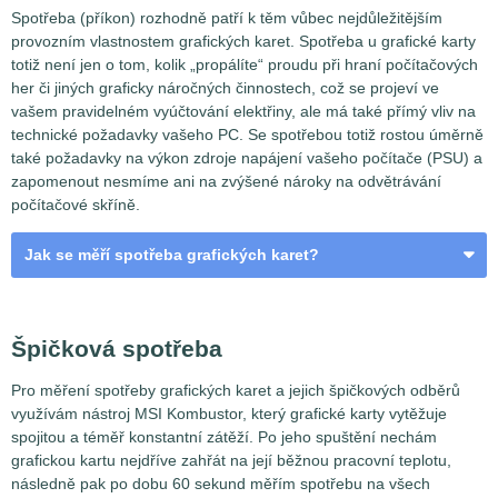
Spotřeba (příkon) rozhodně patří k těm vůbec nejdůležitějším
provozním vlastnostem grafických karet. Spotřeba u grafické karty
totiž není jen o tom, kolik „propálíte“ proudu při hraní počítačových
her či jiných graficky náročných činnostech, což se projeví ve
vašem pravidelném vyúčtování elektřiny, ale má také přímý vliv na
technické požadavky vašeho PC. Se spotřebou totiž rostou úměrně
také požadavky na výkon zdroje napájení vašeho počítače (PSU) a
zapomenout nesmíme ani na zvýšené nároky na odvětrávání
počítačové skříně.
Jak se měří spotřeba grafických karet?
VGA a odběrná místa
Špičková spotřeba
Pro měření spotřeby grafických karet a jejich špičkových odběrů
využívám nástroj MSI Kombustor, který grafické karty vytěžuje
spojitou a téměř konstantní zátěží. Po jeho spuštění nechám
grafickou kartu nejdříve zahřát na její běžnou pracovní teplotu,
následně pak po dobu 60 sekund měřím spotřebu na všech