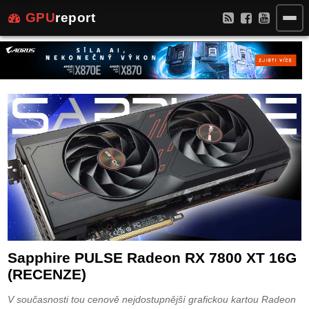
GPU
report
Sapphire PULSE Radeon RX 7800 XT 16G
(RECENZE)
V současnosti tou cenově nejdostupnější grafickou kartou Radeon