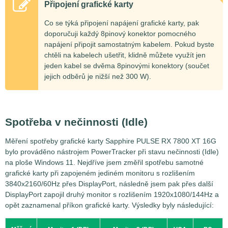
Připojení grafické karty
Co se týká připojení napájení grafické karty, pak
doporučuji každý 8pinový konektor pomocného
napájení připojit samostatným kabelem. Pokud byste
chtěli na kabelech ušetřit, klidně můžete využít jen
jeden kabel se dvěma 8pinovými konektory (součet
jejich odběrů je nižší než 300 W).
Spotřeba v nečinnosti (Idle)
Měření spotřeby grafické karty Sapphire PULSE RX 7800 XT 16G
bylo prováděno nástrojem PowerTracker při stavu nečinnosti (Idle)
na ploše Windows 11. Nejdříve jsem změřil spotřebu samotné
grafické karty při zapojeném jediném monitoru s rozlišením
3840x2160/60Hz přes DisplayPort, následně jsem pak přes další
DisplayPort zapojil druhý monitor s rozlišením 1920x1080/144Hz a
opět zaznamenal příkon grafické karty. Výsledky byly následující: