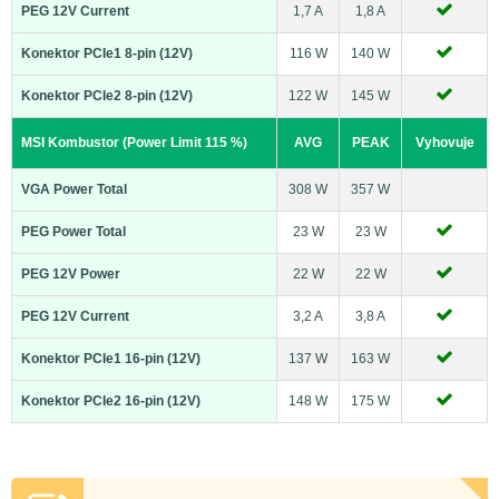
PEG 12V Current
1,7 A
1,8 A
Konektor PCIe1 8-pin (12V)
116 W
140 W
Konektor PCIe2 8-pin (12V)
122 W
145 W
MSI Kombustor (Power Limit 115 %)
AVG
PEAK
Vyhovuje
VGA Power Total
308 W
357 W
PEG Power Total
23 W
23 W
PEG 12V Power
22 W
22 W
PEG 12V Current
3,2 A
3,8 A
Konektor PCIe1 16-pin (12V)
137 W
163 W
Konektor PCIe2 16-pin (12V)
148 W
175 W