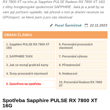
RX 7800 XT na trhu je Sapphire PULSE Radeon RX 7800 XT 16G
z dílny hongkongské společnosti SAPPHIRE. Jaká je a jestli by se
vám její pořízení vyplatilo, tak přesně o tom je dnešní recenze na
GPUreport, ve které jsem ji pro vás otestoval
Pavel Šantrůček
22.11.2023
OBSAH ČLÁNKU
1. Sapphire PULSE RX 7800 XT
6. Porovnání provozních
16G
vlastností
2. SAPPHIRE TriXX
7. Porovnání výkonu
3. Jak se testují grafické karty
8. Přetaktování
4. Testy provozních vlastností
9. Hodnocení
10. Porovnání Radeon RX 7800
5. Zaostřeno na spotřebu
XT
Spotřeba Sapphire PULSE RX 7800 XT
16G