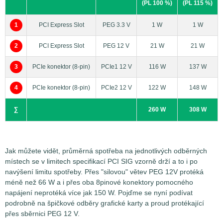
(PL 100 %)
(PL 115 %)
spotřebu grafické karty musíme měřit minimálně na dvou a
maximálně pak na pěti odběrných místech najednou podle
1
PCI Express Slot
PEG 3.3 V
1 W
1 W
toho, kolika pomocnými napájecími konektory daná grafická
karta disponuje. Jednotlivé větve napájení pak nesou
2
PCI Express Slot
PEG 12 V
21 W
21 W
označení PEG 3.3V, PEG 12V, PCIe 12V (konektor 1-3).
Měření špičkových odběrů (Peak)
3
PCIe konektor (8-pin)
PCIe1 12 V
116 W
137 W
4
PCIe konektor (8-pin)
PCIe2 12 V
122 W
148 W
∑
260 W
308 W
Jak můžete vidět, průměrná spotřeba na jednotlivých odběrných
místech se v limitech specifikací PCI SIG vzorně drží a to i po
navýšení limitu spotřeby. Přes "silovou" větev PEG 12V protéká
méně než 66 W a i přes oba 8pinové konektory pomocného
napájení neprotéká více jak 150 W. Pojďme se nyní podívat
podrobně na špičkové odběry grafické karty a proud protékající
Měření špičkové spotřeby a proudu na jednotlivých
přes sběrnici PEG 12 V.
odběrných místech je prováděno pomocí měřících senzorů