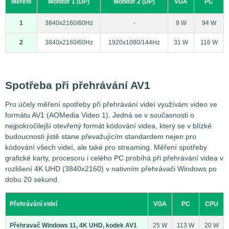
Měření
Monitor 1 (DP)
Monitor 2 (DP)
VGA
PC
1
3840x2160/60Hz
-
9 W
94 W
2
3840x2160/60Hz
1920x1080/144Hz
31 W
116 W
Spotřeba při přehrávání AV1
Pro účely měření spotřeby při přehrávání videí využívám video ve
formátu AV1 (AOMedia Video 1). Jedná se v současnosti o
nejpokročilejší otevřený formát kódování videa, který se v blízké
budoucnosti jistě stane převažujícím standardem nejen pro
kódování všech videí, ale také pro streaming. Měření spotřeby
grafické karty, procesoru i celého PC probíhá při přehrávání videa v
rozlišení 4K UHD (3840x2160) v nativním přehrávači Windows po
dobu 20 sekund.
Přehrávání videí
VGA
PC
CPU
Přehravač Windows 11, 4K UHD, kodek AV1
25 W
113 W
20 W