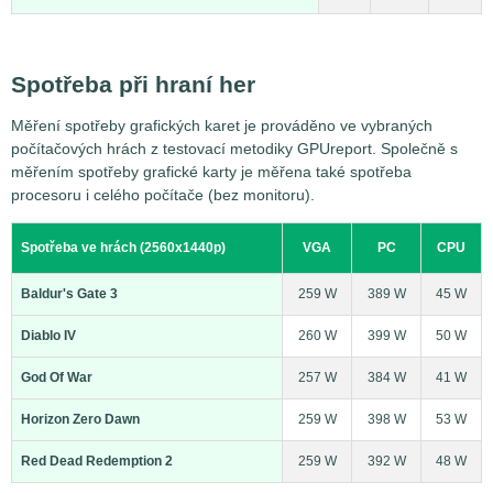
Spotřeba při hraní her
Měření spotřeby grafických karet je prováděno ve vybraných
počítačových hrách z testovací metodiky GPUreport. Společně s
měřením spotřeby grafické karty je měřena také spotřeba
procesoru i celého počítače (bez monitoru).
Spotřeba ve hrách (2560x1440p)
VGA
PC
CPU
Baldur's Gate 3
259 W
389 W
45 W
Diablo IV
260 W
399 W
50 W
God Of War
257 W
384 W
41 W
Horizon Zero Dawn
259 W
398 W
53 W
Red Dead Redemption 2
259 W
392 W
48 W