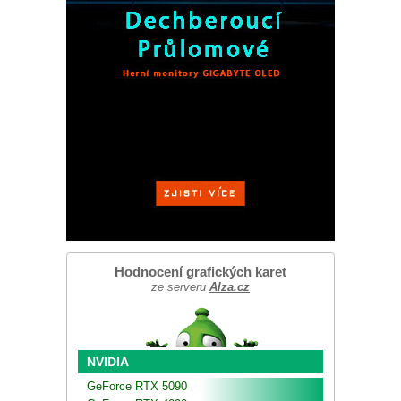
Hodnocení grafických karet
ze serveru
Alza.cz
NVIDIA
GeForce RTX 5090