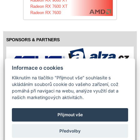
Radeon RX 9060 XT
Radeon RX 7600 XT
Radeon RX 7600
SPONSORS & PARTNERS
Informace o cookies
Kliknutím na tlačítko "Přijmout vše" souhlasíte s
ukládáním souborů cookie do vašeho zařízení, což
pomáhá při navigaci na webu, analýze využití dat a
našich marketingových aktivitách.
Přijmout vše
Předvolby
Copyright (c) 2026 InfoTrade Powered by ASP.NET & MS SQL
Server