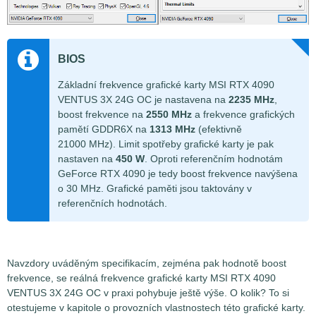
BIOS
Základní frekvence grafické karty MSI RTX 4090
VENTUS 3X 24G OC je nastavena na
2235 MHz
,
boost frekvence na
2550 MHz
a frekvence grafických
pamětí GDDR6X na
1313 MHz
(efektivně
21000 MHz). Limit spotřeby grafické karty je pak
nastaven na
450 W
. Oproti referenčním hodnotám
GeForce RTX 4090 je tedy boost frekvence navýšena
o 30 MHz. Grafické paměti jsou taktovány v
referenčních hodnotách.
Navzdory uváděným specifikacím, zejména pak hodnotě boost
frekvence, se reálná frekvence grafické karty MSI RTX 4090
VENTUS 3X 24G OC v praxi pohybuje ještě výše. O kolik? To si
otestujeme v kapitole o provozních vlastnostech této grafické karty.