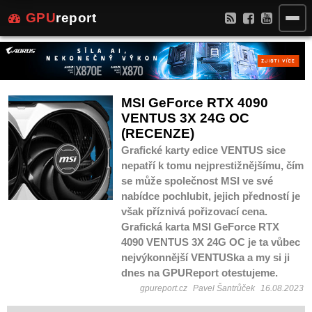
GPU
report
MSI GeForce RTX 4090
VENTUS 3X 24G OC
(RECENZE)
Grafické karty edice VENTUS sice
nepatří k tomu nejprestižnějšímu, čím
se může společnost MSI ve své
nabídce pochlubit, jejich předností je
však příznivá pořizovací cena.
Grafická karta MSI GeForce RTX
4090 VENTUS 3X 24G OC je ta vůbec
nejvýkonnější VENTUSka a my si ji
dnes na GPUReport otestujeme.
gpureport.cz
Pavel Šantrůček
16.08.2023