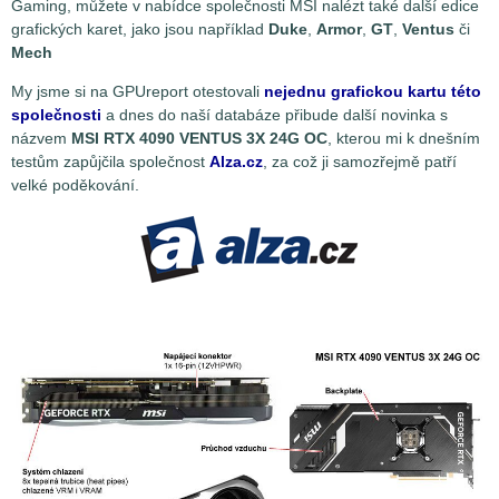
Gaming, můžete v nabídce společnosti MSI nalézt také další edice
grafických karet, jako jsou například
Duke
,
Armor
,
GT
,
Ventus
či
Mech
My jsme si na GPUreport otestovali
nejednu grafickou kartu této
společnosti
a dnes do naší databáze přibude další novinka s
názvem
MSI RTX 4090 VENTUS 3X 24G OC
, kterou mi k dnešním
testům zapůjčila společnost
Alza.cz
, za což ji samozřejmě patří
velké poděkování.