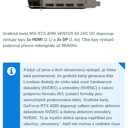
Grafická karta MSI RTX 4090 VENTUS 3X 24G OC disponuje
výstupy typu
1x HDMI
(2.1) a
3x DP
(1.4a). Oba typy výstupů
podporují přenos videsignálu až 8K/60Hz.
A když už jsme u těch obrazovaný výstupů, je třeba
také poznamenat, že grafické karty generace Ada
Lovelace dostaly do vínku také nové hardwarové
dekodéry (NVDEC) a enkodéry (NVENC) s nativní
podporou formátu AV1 (ostatní formáty jsou
samozřejmě podporována také). Grafické karty
GeForce RTX 4090 disponují celkem jedním aktivním
dekodérem NVDEC a dvěma aktivními encodéry
NVENC. To je myslím dobrá zpráva například pro
všechny „streamery“, kteří tak mohou v reálném čase