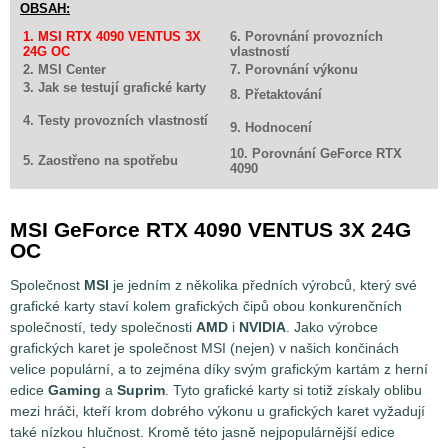
OBSAH:
1. MSI RTX 4090 VENTUS 3X
6. Porovnání provozních
24G OC
vlastností
2. MSI Center
7. Porovnání výkonu
3. Jak se testují grafické karty
8. Přetaktování
4. Testy provozních vlastností
9. Hodnocení
10. Porovnání GeForce RTX
5. Zaostřeno na spotřebu
4090
MSI GeForce RTX 4090 VENTUS 3X 24G
OC
Společnost
MSI
je jedním z několika předních výrobců, který své
grafické karty staví kolem grafických čipů obou konkurenčních
společností, tedy společnosti
AMD
i
NVIDIA
. Jako výrobce
grafických karet je společnost MSI (nejen) v našich končinách
velice populární, a to zejména díky svým grafickým kartám z herní
edice
Gaming
a
Suprim
. Tyto grafické karty si totiž získaly oblibu
mezi hráči, kteří krom dobrého výkonu u grafických karet vyžadují
také nízkou hlučnost. Kromě této jasně nejpopulárnější edice