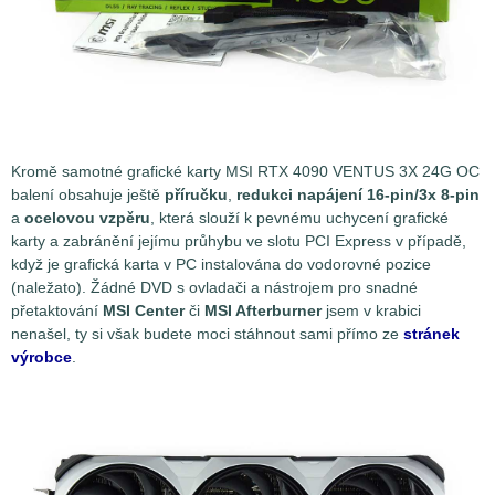
Kromě samotné grafické karty MSI RTX 4090 VENTUS 3X 24G OC
balení obsahuje ještě
příručku
,
redukci napájení 16-pin/3x 8-pin
a
ocelovou vzpěru
, která slouží k pevnému uchycení grafické
karty a zabránění jejímu průhybu ve slotu PCI Express v případě,
když je grafická karta v PC instalována do vodorovné pozice
(naležato). Žádné DVD s ovladači a nástrojem pro snadné
přetaktování
MSI Center
či
MSI Afterburner
jsem v krabici
nenašel, ty si však budete moci stáhnout sami přímo ze
stránek
výrobce
.