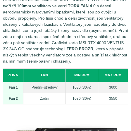
tvoří tři
100mm
ventilátory ve verzi
TORX FAN 4.0
s deseti
aerodynamicky tvarovanými lopatkami, které jsou po dvojici u
obvodu propojeny. Pro tišší chod a delší životnost jsou ventilátory
uloženy v kuličkových ložiskách. Ventilátory jsou rozděleny do dvou
chladících zón a jejich otáčky řízeny nezávidle (asynchronně). První
zónu mají na starosti společně přední a středový ventilátor, druhou
zónu pak ventilátor zadní. Grafická karta MSI RTX 4090 VENTUS
3X 24G OC podporuje technologii
ZERO FROZR
, která v případě
nízkých teplot všechny ventilátory zcela odstaví a sníží tak hlučnost
na minimum (semi-pasivní chlazení).
ZÓNA
FAN
MIN RPM
MAX RPM
Fan 1
Přední+středový
1030 (30%)
3600
Fan 2
Zadní
1030 (30%)
3550