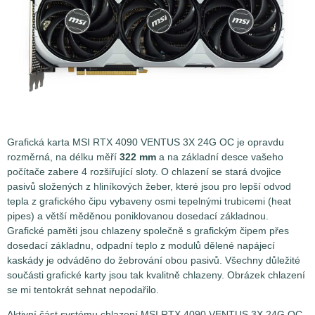
Grafická karta MSI RTX 4090 VENTUS 3X 24G OC je opravdu
rozměrná, na délku měří
322 mm
a na základní desce vašeho
počítače zabere 4 rozšiřující sloty. O chlazení se stará dvojice
pasivů složených z hliníkových žeber, které jsou pro lepší odvod
tepla z grafického čipu vybaveny osmi tepelnými trubicemi (heat
pipes) a větší měděnou poniklovanou dosedací základnou.
Grafické paměti jsou chlazeny společně s grafickým čipem přes
dosedací základnu, odpadní teplo z modulů dělené napájecí
kaskády je odváděno do žebrování obou pasivů. Všechny důležité
součásti grafické karty jsou tak kvalitně chlazeny. Obrázek chlazení
se mi tentokrát sehnat nepodařilo.
Aktivní část systému chlazení MSI RTX 4090 VENTUS 3X 24G OC