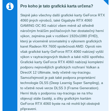
Pro koho je tato grafická karta určena?
Stejně jako všechny další grafické karty GeForce RTX
4060 jiných výrobců, také Gigabyte RTX 4060
GAMING OC 8G nabízí všem méně až středně
náročným hráčům počítačových her dostatečný herní
výkon, zejména pak v rozlišení 1920x1080 (FHD),
který je víceméně srovnatelný s výkonem grafických
karet Radeon RX 7600 společnosti AMD. Oproti nim
však grafické karty GeForce RTX 4060 nabízejí vyšší
výkon v raytracingových titulech a také nižší spotřebu.
Grafické karty GeForce RTX 4060 nabízejí kompletní
podporu nejnovějších grafických rozhraní Vulkan a
DirectX 12 Ultimate, tedy včetně ray-tracingu.
Samozřejmostí je pak také podpora proprietární
technologie DLSS (Deep Learnig Super Sampling), a
to včetně nové verze DLSS 3 (Frame Generation).
Herní tituly s podporou ray-tracingu se na trhu
objevují stále častěji, a díky grafickým kartám
GeForce RTX 4060 byste na ně mohli být obstojně
připraveni.