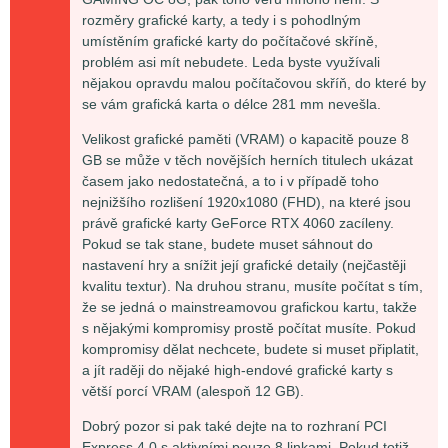
rozměry grafické karty, a tedy i s pohodlným
umístěním grafické karty do počítačové skříně,
problém asi mít nebudete. Leda byste využívali
nějakou opravdu malou počítačovou skříň, do které by
se vám grafická karta o délce 281 mm nevešla.
Velikost grafické paměti (VRAM) o kapacitě pouze 8
GB se může v těch novějších herních titulech ukázat
časem jako nedostatečná, a to i v případě toho
nejnižšího rozlišení 1920x1080 (FHD), na které jsou
právě grafické karty GeForce RTX 4060 zacíleny.
Pokud se tak stane, budete muset sáhnout do
nastavení hry a snížit její grafické detaily (nejčastěji
kvalitu textur). Na druhou stranu, musíte počítat s tím,
že se jedná o mainstreamovou grafickou kartu, takže
s nějakými kompromisy prostě počítat musíte. Pokud
kompromisy dělat nechcete, budete si muset připlatit,
a jít raději do nějaké high-endové grafické karty s
větší porcí VRAM (alespoň 12 GB).
Dobrý pozor si pak také dejte na to rozhraní PCI
Express 4.0 s aktivními pouze 8 linkami. Pokud totiž