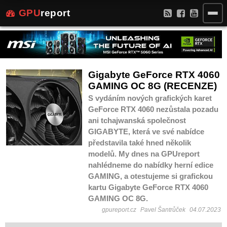
GPU
report
Gigabyte GeForce RTX 4060
GAMING OC 8G (RECENZE)
S vydáním nových grafických karet
GeForce RTX 4060 nezůstala pozadu
ani tchajwanská společnost
GIGABYTE, která ve své nabídce
představila také hned několik
modelů. My dnes na GPUreport
nahlédneme do nabídky herní edice
GAMING, a otestujeme si grafickou
kartu Gigabyte GeForce RTX 4060
GAMING OC 8G.
gpureport.cz
Pavel Šantrůček
04.07.2023