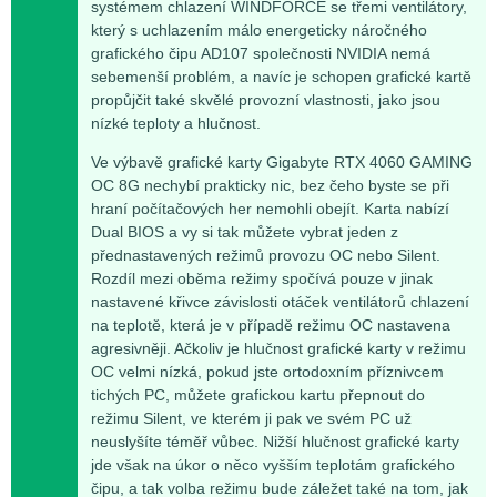
systémem chlazení WINDFORCE se třemi ventilátory,
který s uchlazením málo energeticky náročného
grafického čipu AD107 společnosti NVIDIA nemá
sebemenší problém, a navíc je schopen grafické kartě
propůjčit také skvělé provozní vlastnosti, jako jsou
nízké teploty a hlučnost.
Ve výbavě grafické karty Gigabyte RTX 4060 GAMING
OC 8G nechybí prakticky nic, bez čeho byste se při
hraní počítačových her nemohli obejít. Karta nabízí
Dual BIOS a vy si tak můžete vybrat jeden z
přednastavených režimů provozu OC nebo Silent.
Rozdíl mezi oběma režimy spočívá pouze v jinak
nastavené křivce závislosti otáček ventilátorů chlazení
na teplotě, která je v případě režimu OC nastavena
agresivněji. Ačkoliv je hlučnost grafické karty v režimu
OC velmi nízká, pokud jste ortodoxním příznivcem
tichých PC, můžete grafickou kartu přepnout do
režimu Silent, ve kterém ji pak ve svém PC už
neuslyšíte téměř vůbec. Nižší hlučnost grafické karty
jde však na úkor o něco vyšším teplotám grafického
čipu, a tak volba režimu bude záležet také na tom, jak