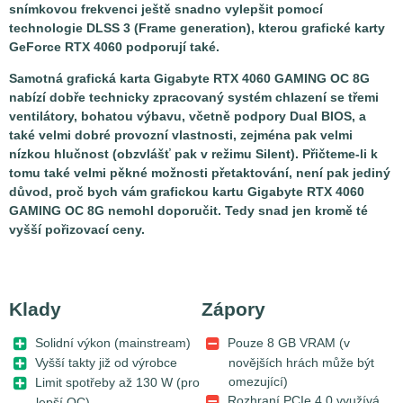
snímkovou frekvenci ještě snadno vylepšit pomocí
technologie DLSS 3 (Frame generation), kterou grafické karty
GeForce RTX 4060 podporují také.
Samotná grafická karta Gigabyte RTX 4060 GAMING OC 8G
nabízí dobře technicky zpracovaný systém chlazení se třemi
ventilátory, bohatou výbavu, včetně podpory Dual BIOS, a
také velmi dobré provozní vlastnosti, zejména pak velmi
nízkou hlučnost (obzvlášť pak v režimu Silent). Přičteme-li k
tomu také velmi pěkné možnosti přetaktování, není pak jediný
důvod, proč bych vám grafickou kartu Gigabyte RTX 4060
GAMING OC 8G nemohl doporučit. Tedy snad jen kromě té
vyšší pořizovací ceny.
Klady
Zápory
Solidní výkon (mainstream)
Pouze 8 GB VRAM (v
Vyšší takty již od výrobce
novějších hrách může být
omezující)
Limit spotřeby až 130 W (pro
Rozhraní PCIe 4.0 využívá
lepší OC)