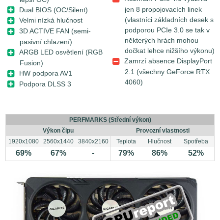
jen 8 propojovacích linek
Dual BIOS (OC/Silent)
(vlastníci základních desek s
Velmi nízká hlučnost
podporou PCIe 3.0 se tak v
3D ACTIVE FAN (semi-
některých hrách mohou
pasivní chlazení)
dočkat lehce nižšího výkonu)
ARGB LED osvětlení (RGB
Zamrzí absence DisplayPort
Fusion)
2.1 (všechny GeForce RTX
HW podpora AV1
4060)
Podpora DLSS 3
PERFMARKS (Střední výkon)
Výkon čipu
Provozní vlastnosti
1920x1080
2560x1440
3840x2160
Teplota
Hlučnost
Spotřeba
69%
67%
-
79%
86%
52%