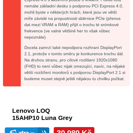
nemáte základní desku s podporou PCI Express 4.0,
mohli byste v některých hrách, které jsou ve větší
míře závislé na propustnosti sběrnice PCIe (přenos
dat mezi VRAM a RAM) přijít o trochu té snímkové
frekvence (ve valné většině her to však vůbec
nepoznáte).
Docela zamrzí také nepodpora rozhraní DisplayPort
2.1, protože v tomto směru je konkurence trochu dál.
Na druhou stranu, pro cílové rozlišení 1920x1080
(FHD) to není vůbec nijak omezující, navíc, na nějaké
větší rozšíření monitorů s podporou DisplayPort 2.1 si
budeme muset stejně ještě nějakou tu chvilku počkat.