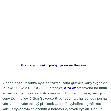
Graf ceny produktu
poskytuje server Heureka.cz
V době psaní recenze byla pořizovací cena grafické karty Gigabyte
RTX 4060 GAMING OC 8G u prodejce
Alza.cz
stanovena na
8890
korun
, což je v současnosti o nějakých 1300 korun více, nežli jsou
ceny těch nejlevnějších GeForce RTX 4060 na trhu. Je tedy jen na
vás, zda se vám takový příplatek za dobře vyladěnou grafickou
kartu s výkonným chlazením a bohatou výbavou vyplatí. Cenu a