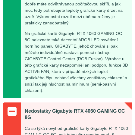
dobře máte odvětrávanou počítačovou skříň, a jak
moc tedy potřebujete teploty grafické karty držet na
uzdě. Výkonnostní rozdíl mezi oběma režimy je
prakticky zanedbatelný.
Na grafické kartě Gigabyte RTX 4060 GAMING OC
8G naleznete také decentní ARGB LED osvětlení
horního panelu GIGABYTE, jehož chování si pak
můžete individuálně nastavit pomocí nástroje
GIGABYTE Control Center (RGB Fusion). Výrobce u
této grafické karty nezapomněl ani podporu funkce 3D
ACTIVE FAN, která v případě nízkých teplot
grafického čipu odstaví všechny ventilátory chlazení a
sníží tak její hlučnost na minimum (semi-pasivní
chlazení).
Nedostatky Gigabyte RTX 4060 GAMING OC
8G
Co se týká nevýhod grafické karty Gigabyte RTX 4060
GAMING OC 8G, pak toho věru mnoho není. S