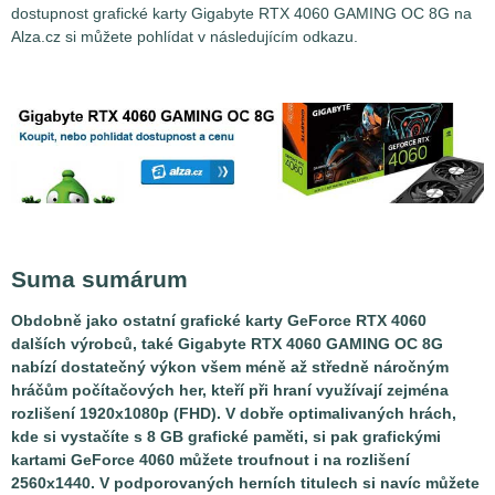
dostupnost grafické karty Gigabyte RTX 4060 GAMING OC 8G na
Alza.cz si můžete pohlídat v následujícím odkazu.
Suma sumárum
Obdobně jako ostatní grafické karty GeForce RTX 4060
dalších výrobců, také Gigabyte RTX 4060 GAMING OC 8G
nabízí dostatečný výkon všem méně až středně náročným
hráčům počítačových her, kteří při hraní využívají zejména
rozlišení 1920x1080p (FHD). V dobře optimalivaných hrách,
kde si vystačíte s 8 GB grafické paměti, si pak grafickými
kartami GeForce 4060 můžete troufnout i na rozlišení
2560x1440. V podporovaných herních titulech si navíc můžete